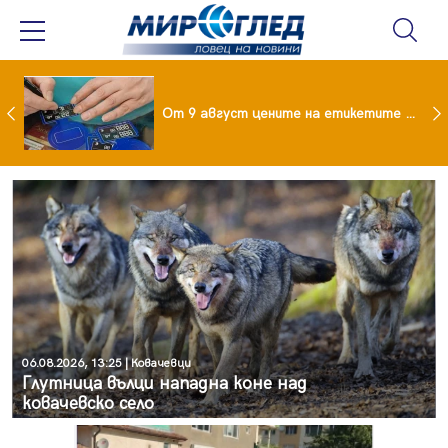
 за изграждане на 13-етажна "мегаджамия" разгневи жителите на Лондон
От 9 август цените на етикетите само в евро
06.08.2026, 13:25 | Ковачевци
Глутница вълци нападна коне над
ковачевско село