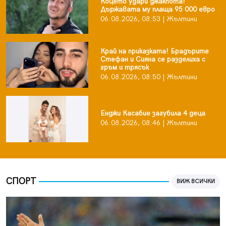
Коцето удари джакпота!
Държавата му плаща 95 000 евро
06.08.2026, 08:53 | Жълтини
Край на приказката! Брадърите
Стефан и Сияна се разделиха с
гръм и трясък
06.08.2026, 08:50 | Жълтини
Енджи Касабие загубила 4 деца
06.08.2026, 08:46 | Жълтини
СПОРТ
ВИЖ ВСИЧКИ