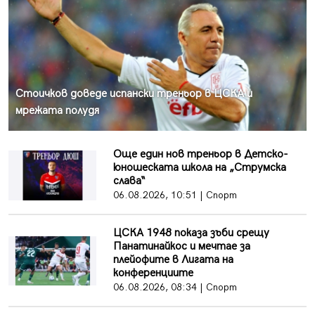
Стоичков доведе испански треньор в ЦСКА и
мрежата полудя
Още един нов треньор в Детско-
юношеската школа на „Струмска
слава“
06.08.2026, 10:51 | Спорт
ЦСКА 1948 показа зъби срещу
Панатинайкос и мечтае за
плейофите в Лигата на
конференциите
06.08.2026, 08:34 | Спорт