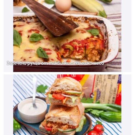
Запечени рулца от тиквички с пилешко месо