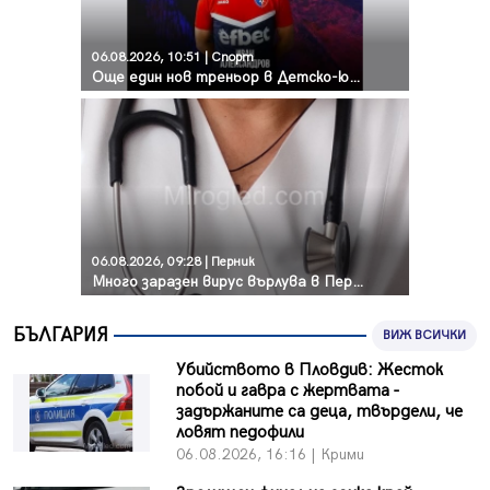
06.08.2026, 10:51 | Спорт
Още един нов треньор в Детско-юношеската школа на „Струмска слава“
06.08.2026, 09:28 | Перник
Много заразен вирус върлува в Перник
БЪЛГАРИЯ
ВИЖ ВСИЧКИ
Убийството в Пловдив: Жесток
побой и гавра с жертвата -
задържаните са деца, твърдели, че
ловят педофили
06.08.2026, 16:16 | Крими