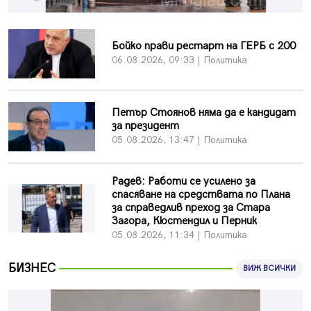
въглищните райони
05.08.2026, 14:57
Бойко прави рестарт на ГЕРБ с 200
Звезди от световна сцена в Перник ще пеят на
Пернишката крепост
06.08.2026, 09:33 | Политика
05.08.2026, 14:01
„Топлофикация Перник“ напредва с дигитализацията
Петър Стоянов няма да е кандидат
на отчетния процес
за президент
05.08.2026, 11:48
05.08.2026, 13:47 | Политика
Радев: Работи се усилено за спасяване на средствата
по Плана за справедлив преход за Стара Загора,
Кюстендил и Перник
Радев: Работи се усилено за
спасяване на средствата по Плана
05.08.2026, 11:34
за справедлив преход за Стара
Вече няма чакащи с години за присъединяване към
Загора, Кюстендил и Перник
мрежата на „ВиК“ в Перник
05.08.2026, 11:34 | Политика
05.08.2026, 11:22
БИЗНЕС
ВИЖ ВСИЧКИ
След сигнали: Санкции за шумни младежи и
предупреждения заради тормоз над жена в Перник
05.08.2026, 10:03