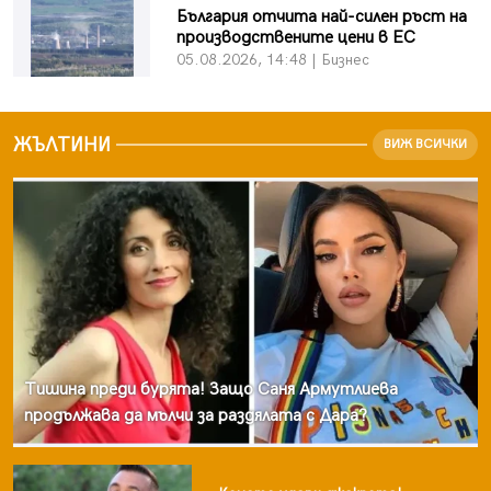
България отчита най-силен ръст на
05.08.2026, 00:32
производствените цени в ЕС
05.08.2026, 14:48 | Бизнес
ЖЪЛТИНИ
ВИЖ ВСИЧКИ
Тишина преди бурята! Защо Саня Армутлиева
продължава да мълчи за раздялата с Дара?