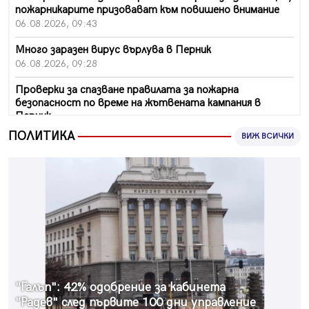
пожарникарите призовават към повишено внимание
06.08.2026, 09:43
Много заразен вирус върлува в Перник
06.08.2026, 09:28
Проверки за спазване правилата за пожарна
безопасност по време на жътвената кампания в
Перник
06.08.2026, 07:51
ПОЛИТИКА
ВИЖ ВСИЧКИ
Ето какви забавления ще има през август в Перник
06.08.2026, 00:48
Пернишки експерт за фишинг измамите:
Проверявайте съмнителните линкове в bezopasno.net
05.08.2026, 15:42
На 95 години почина Лиляна Десова
05.08.2026, 15:18
"Галъп": 42% одобрение за кабинета
Радев: Работи се активно за запазването на
"Радев" след първите 100 дни управление
средствата по Плана за справедлив преход за