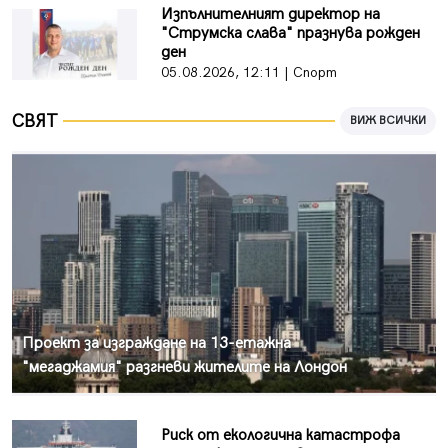
Изпълнителният директор на
"Струмска слава" празнува рожден
ден
05.08.2026, 12:11 | Спорт
СВЯТ
ВИЖ ВСИЧКИ
Проект за изграждане на 13-етажна
"мегаджамия" разгневи жителите на Лондон
Риск от екологична катастрофа