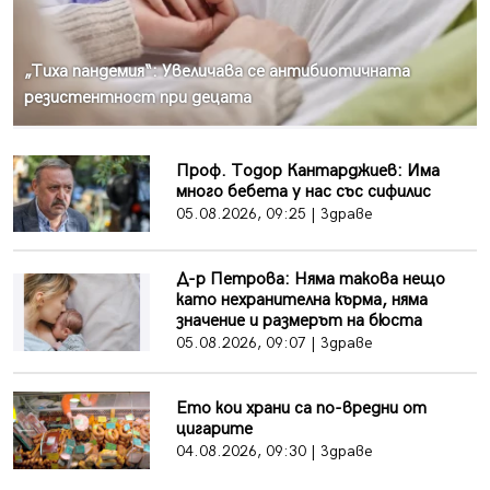
„Тиха пандемия“: Увеличава се антибиотичната
резистентност при децата
Проф. Тодор Кантарджиев: Има
много бебета у нас със сифилис
05.08.2026, 09:25 | Здраве
Д-р Петрова: Няма такова нещо
като нехранителна кърма, няма
значение и размерът на бюста
05.08.2026, 09:07 | Здраве
Ето кои храни са по-вредни от
цигарите
04.08.2026, 09:30 | Здраве