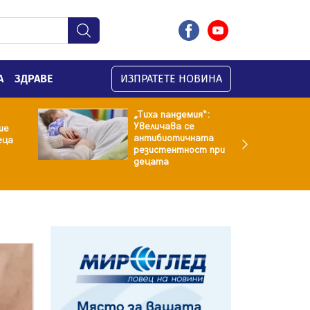
А
ЗДРАВЕ
ИЗПРАТЕТЕ НОВИНА
„Тиха пандемия“:
Увеличава се
ие
антибиотичната
еца
резистентност при
децата