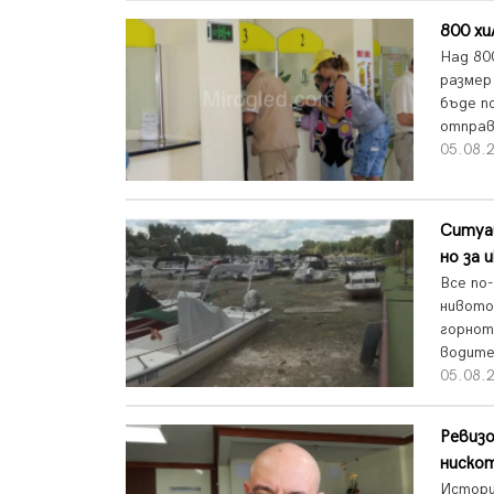
800 хи
Над 80
размер
бъде п
отправ
05.08.2
Ситуац
но за 
Все по
нивото
горнот
водите 
05.08.2
Ревизо
нискот
Истори