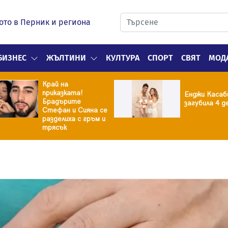
ото в Перник и региона
БИЗНЕС
ЖЪЛТИНИ
КУЛТУРА
СПОРТ
СВЯТ
МОД
Край на
приказката!
Енджи Касаб
Брадърите
загубила 4 д
Стефан и Сияна се
разделиха с гръм и
трясък