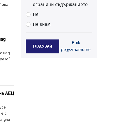
ограничи съдържанието
Перник
Емил
05.08.2026, 11:34
Не
Вече няма чакащи с години за
Не знам
присъединяване към мрежата на
„ВиК“ в Перник
05.08.2026, 11:22
над
Виж
ГЛАСУВАЙ
След сигнали: Санкции за шумни
резултатите
с над
младежи и предупреждения
уело“.
заради тормоз над жена в
Перник
05.08.2026, 10:03
Непълнолетни с електрически
тротинетки санкционирани при
 на АЕЦ
нощна проверка в Перник
05.08.2026, 10:00
усе
По-малко тежки катастрофи в
 е с
Пернишко от началото на
а дни
годината
05.08.2026, 09:30