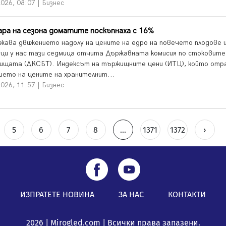
026, 08:07 | Бизнес
ара на сезона доматите поскъпнаха с 16%
жава движението надолу на цените на едро на повечето плодове 
уци у нас тази седмица отчита Държавната комисия по стоковите
ищата (ДКСБТ). Индексът на тържищните цени (ИТЦ), който отр
ието на цените на хранителнит...
026, 11:57 | Бизнес
5
6
7
8
...
1371
1372
›
ИЗПРАТЕТЕ НОВИНА
ЗА НАС
КОНТАКТИ
2026 | Mirogled.com | Всички права запазени.