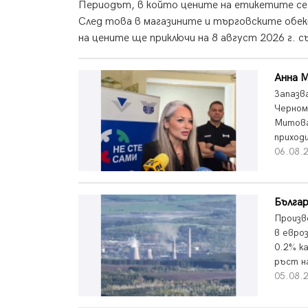
Периодът, в който цените на етикетите се и
След това в магазините и търговските обек
на цените ще приключи на 8 август 2026 г. съ
Анна М
Запазв
Черном
Митова
приходи
06.08.2
Българ
Произв
в евроз
0.2% к
ръст н
05.08.2