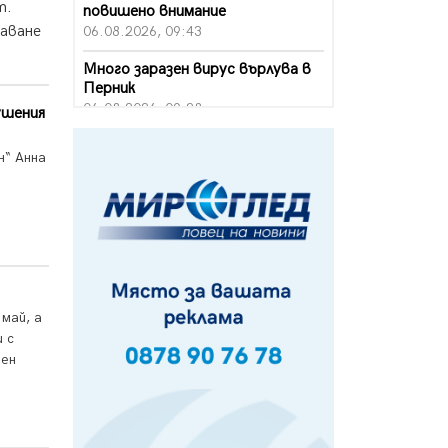
т.
повишено внимание
чаване
06.08.2026, 09:43
Много заразен вирус върлува в
Перник
06.08.2026, 09:28
ушения
Проверки за спазване правилата
н“ Анна
за пожарна безопасност по
време на жътвената кампания в
Перник
06.08.2026, 07:51
Ето какви забавления ще има
през август в Перник
06.08.2026, 00:48
май, а
Пернишки експерт за фишинг
 с
измамите: Проверявайте
шен
съмнителните линкове в
bezopasno.net
05.08.2026, 15:42