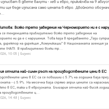
зписват в двете валути - лев и евро, приключва на 9 авгус
ти ще бъде изписана само цената в евро. Двойното обозна
...
итова: Всяко трето заведение на Черноморието ни е с нар
а се тенденцията приблизително всяко трето заведение на
орието ни да е с нарушения. Това каза в предаването „Тази сутри
, директор на дирекция „Комуникации“ в Националната агенция за
те (НАП). В приблизително всеки тр...
026, 10:05 | Бизнес
ия отчита най-силен ръст на производствените цени в ЕС
одствените цени в ЕС са се повишили с 5.7% на годишна база през 
оната – с 5.9%. На месечна база спрямо април цените са нараснали
акто в ЕС, така и в еврозоната. България отчита най-висок годи
а производствените ц...
026, 14:48 | Бизнес