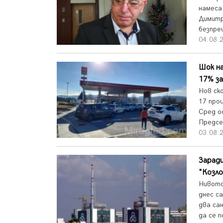
намеса
Димитр
безпре
04.08.2
Шок на
17% за
Нов ско
17 про
Сред о
Предсе
03.08.2
Заради
"Козло
Нивото
днес с
два са
да се п