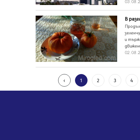
03.08.2
В разг
Продъл
зеленч
и търж
движен
02.08.2
‹
1
2
3
4