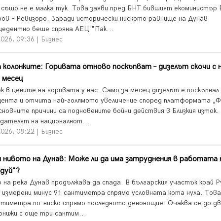
 също не е малка тук. Това заяви пред БНТ бившият екоминистър 
ов – Ревизоро. Заради исторически ниското равнище на Дунав
цедентно беше спряна АЕЦ "Пак...
026, 09:36 | Бизнес
 колонките: Горивата отново поскъпват – дизелът скочи с 
 месец
к в цените на горивата у нас. Само за месец дизелът е поскъпнал 
цента и отчита най-голямото увеличение според платформата „Ф
сновните причини са подновените бойни действия в Близкия изток.
дателят на националнот...
026, 08:22 | Бизнес
 нивото на Дунав: Може ли да има затруднения в работата
дуй"?
 на река Дунав продължава да спада. В българския участък край Р
а измерени минус 91 сантиметра спрямо условната кота нула. Това
нтиметра по-ниско спрямо последното денонощие. Очаква се до дв
онижи с още три сантим...