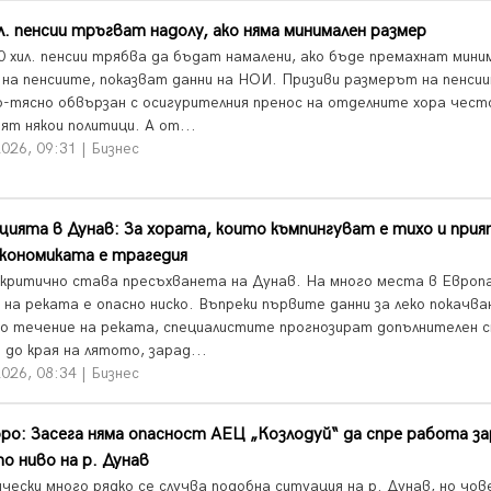
л. пенсии тръгват надолу, ако няма минимален размер
0 хил. пенсии трябва да бъдат намалени, ако бъде премахнат мини
 на пенсиите, показват данни на НОИ. Призиви размерът на пенси
о-тясно обвързан с осигурителния пренос на отделните хора чест
ят някои политици. А от...
026, 09:31 | Бизнес
ията в Дунав: За хората, които къмпингуват е тихо и прия
икономиката е трагедия
-критично става пресъхванета на Дунав. На много места в Европ
 на реката е опасно ниско. Въпреки първите данни за леко покачва
о течение на реката, специалистите прогнозират допълнителен с
до края на лятото, зарад...
026, 08:34 | Бизнес
ро: Засега няма опасност АЕЦ „Козлодуй“ да спре работа з
о ниво на р. Дунав
чески много рядко се случва подобна ситуация на р. Дунав, но чо