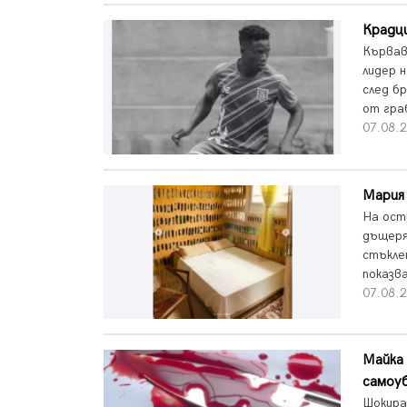
Крадци
Кървав
лидер 
след б
от граб
07.08.2
Мария 
На ост
дъщеря
стъкле
показв
07.08.2
Майка 
самоу
Шокира