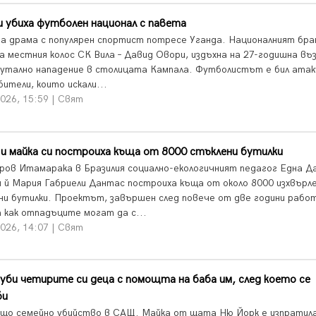
 убиха футболен национал с павета
а драма с популярен спортист потресе Уганда. Националният бра
на местния колос СК Вила – Давид Овори, издъхна на 27-годишна въ
рутално нападение в столицата Кампала. Футболистът е бил атак
ители, които искали...
026, 15:59 | Свят
и майка си построиха къща от 8000 стъклени бутилки
ров Итамарака в Бразилия социално-екологичният педагог Една Д
 й Мария Габриели Дантас построиха къща от около 8000 изхвърл
ни бутилки. Проектът, завършен след повече от две години рабо
а как отпадъците могат да с...
026, 14:07 | Свят
уби четирите си деца с помощта на баба им, след което се
би
що семейно убийство в САЩ. Майка от щата Ню Йорк е изпратил