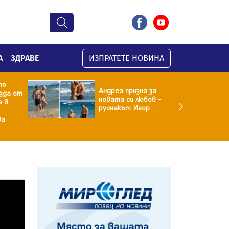
А
ЗДРАВЕ
ИЗПРАТЕТЕ НОВИНА
то
Андреа призна за
зда от
новата си любов –
е в
руснакът Игор
ва