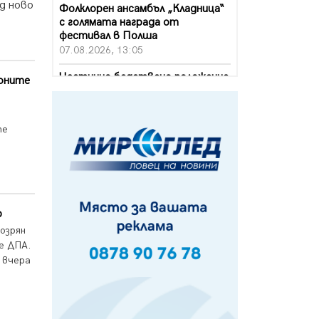
д ново
Фолклорен ансамбъл „Кладница“
с голямата награда от
фестивал в Полша
07.08.2026, 13:05
Частично бедствено положение
ионите
в Перник заради пропаднал път,
обслужващ важен обект
07.08.2026, 12:05
те
Да отговорим на жегите с филм
под звездите днес и утре
07.08.2026, 10:21
Първите крачки в помощ на
пенсионерите в Перник, вече са
р
факт
озрян
07.08.2026, 09:18
де ДПА.
а вчера
Пак ограничават камионите по
магистралите в петък и неделя.
Ето обходните маршрути
07.08.2026, 07:55