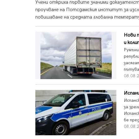
Учени откриха първите значими доказателств
проучване на Потсдамския институт за изсл
повишаване на средната глобална температу
Нови п
и коли
Румъни
републ
засяга
пътува
08.08.2
Испани
Испанс
за зре
Испанс
бе пред
08.08.2