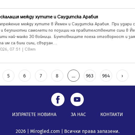
скалация между хутите и Саудитска Арабия
апрежение между хутите в Йемен и Саудитска Арабия. При удари с
 и безпилотни самолети по позиции на правителствените сили в Й
бити най-малко 30 войници. Бунтовниците поеха отговорност и зая
а им са били сили, свързан...
026, 07:51 | Свят
5
6
7
8
...
963
964
›
ИЗПРАТЕТЕ НОВИНА
ЗА НАС
КОНТАКТИ
2026 | Mirogled.com | Всички права запазени.