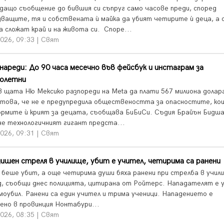
дащо съобщение до бившия си съпруг само часове преди, според
дващите, тя и собствената ѝ майка да убият четирите ѝ деца, а 
а сложат край и на живота си. Споре...
026, 09:33 | Свят
нареди: До 90 часа месечно във фейсбук и инстаграм за
нолетни
в щата Ню Мексико разпореди на Meta да плати 567 милиона долар
 това, че не е предупредила обществеността за опасностите, ко
рмите ѝ крият за децата, съобщава БиБиСи. Съдия Брайън Бидш
 че технологичният гигант предста...
026, 09:31 | Свят
ишен стреля в училище, убит е учител, четирима са ранени
 беше убит, а още четирима души бяха ранени при стрелба в учил
д, съобщи днес полицията, цитирана от Ройтерс. Нападателят е у
амоубил. Ранени са един учител и трима ученици. Нападението е
ено в провинция Нонтабури...
026, 08:35 | Свят