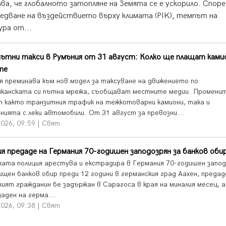
а, че глобалното затопляне на Земята се е ускорило. Споре
едване на въздействието върху климата (PIK), темпът на
ра от...
ътни такси в Румъния от 31 август: Колко ще плащат кам
те
я преминава към нов модел за таксуване на движението по
иканската си пътна мрежа, съобщават местните медии. Промени
т както транзитния трафик на тежкотоварни камиони, така и
нията с леки автомобили. От 31 август за превозни...
026, 09:59 | Свят
я предаде на Германия 70-годишен заподозрян за банков оби
ката полиция арестува и екстрадира в Германия 70-годишен запод
лищен банков обир преди 12 години в германския град Аахен, преда
кият гражданин бе задържан в Сарагоса в края на миналия месец, 
аден на герма...
026, 09:38 | Свят