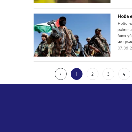
Нова е
Ново н
ракети
бяха у
че целт
07.08.2
‹
1
2
3
4