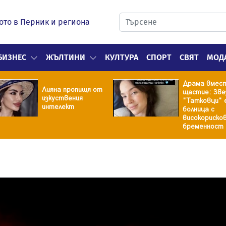
ото в Перник и региона
БИЗНЕС
ЖЪЛТИНИ
КУЛТУРА
СПОРТ
СВЯТ
МОД
Драма вмес
Лияна пропищя от
щастие: Зве
изкуствения
"Татковци" 
интелект
болница с
високориско
бременност