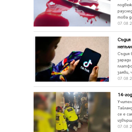
подвеж
разсле
това д
07.08.2
Съдия 
непъл
Съдия 
заради
платфо
заяви,
07.08.2
14-год
Учител
Тайлан
се е с
извърш
07.08.2