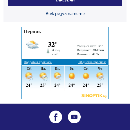
ГЛАСУВАЙ
Звезди от световна сцена в Перник ще пеят на
Виж резултатите
Пернишката крепост
05.08.2026, 14:01
„Топлофикация Перник“ напредва с дигитализацията
на отчетния процес
05.08.2026, 11:48