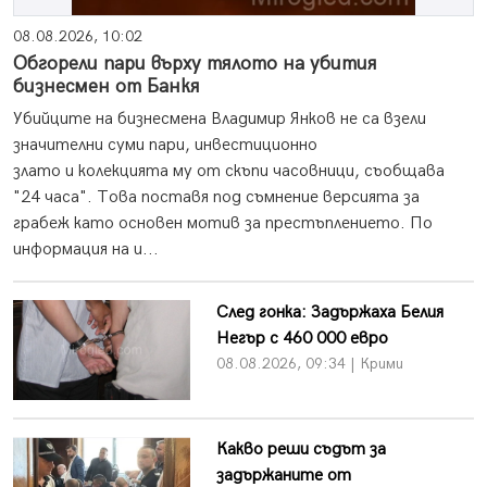
08.08.2026, 10:02
Обгорели пари върху тялото на убития
бизнесмен от Банкя
Убийците на бизнесмена Владимир Янков не са взели
значителни суми пари, инвестиционно
злато и колекцията му от скъпи часовници, съобщава
"24 часа". Това поставя под съмнение версията за
грабеж като основен мотив за престъплението. По
информация на и...
След гонка: Задържаха Белия
Негър с 460 000 евро
08.08.2026, 09:34 | Крими
Какво реши съдът за
задържаните от