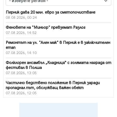
Перник дава 20 млн. евро за сметопочистване
08.08.2026, 00:24
Феновете на "Миньор" превземат Разлог
07.08.2026, 14:52
Ремонтът на ул. "Ален мак" в Перник е в заключителен
етап
07.08.2026, 14:10
Фолклорен ансамбъл „Кладница“ с голямата награда от
фестивал в Полша
07.08.2026, 13:05
Частично бедствено положение в Перник заради
пропаднал път, обслужващ важен обект
07.08.2026, 12:05
Да отговорим на жегите с филм под звездите днес и
утре
07.08.2026, 10:21