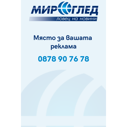
Първите крачки в помощ на пенсионерите в Перник,
вече са факт
07.08.2026, 09:18
Пак ограничават камионите по магистралите в петък
и неделя. Ето обходните маршрути
07.08.2026, 07:55
Ето какво вдъхнови Здравка Евтимова за новата ѝ
книга
07.08.2026, 00:11
Продължава изграждането на нови паркоместа в
Перник
06.08.2026, 11:22
Върви почистване на главен път от квартал „Бела
вода“ до кв. „Църква“
06.08.2026, 10:57
Четири сигнала до пожарната в Перник за денонощие,
пожарникарите призовават към повишено внимание
06.08.2026, 09:43