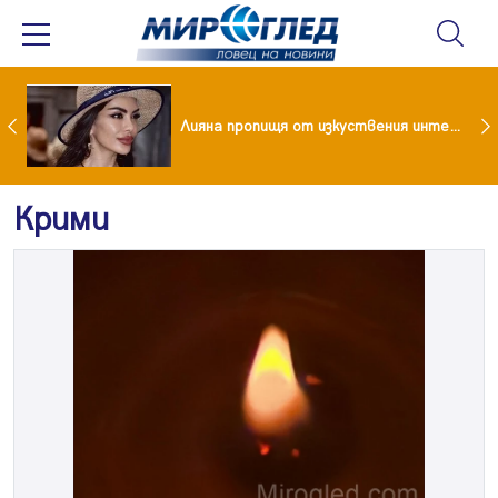
Популярен риалити герой заряза жена си заради друга
Лияна пропищя от изкуствения интелект
Крими