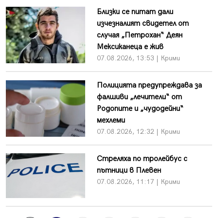
Близки се питат дали
изчезналият свидетел от
случая „Петрохан“ Деян
Мексиканеца е жив
07.08.2026, 13:53 | Крими
Полицията предупреждава за
фалшиви „лечители“ от
Родопите и „чудодейни“
мехлеми
07.08.2026, 12:32 | Крими
Стреляха по тролейбус с
пътници в Плевен
07.08.2026, 11:17 | Крими