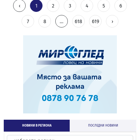
‹
1
2
3
4
5
6
7
8
...
618
619
›
НОВИНИ В РЕГИОНА
ПОСЛЕДНИ НОВИНИ