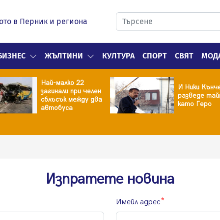
ото в Перник и региона
БИЗНЕС
ЖЪЛТИНИ
КУЛТУРА
СПОРТ
СВЯТ
МОД
Най-малко 22
И Ники Кънч
загинали при челен
разведе тай
сблъсък между два
като Геро
автобуса
Изпратете новина
Имейл адрес