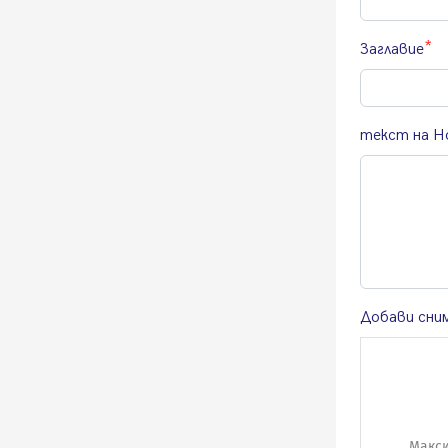
Заглавие
текст на Н
Добави сни
Макси