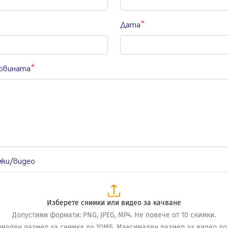
Дата
овината
мки/видео
Изберете снимки или видео за качване
Допустими формати: PNG, JPEG, MP4. Не повече от 10 снимки.
мален размер за снимка до 10МБ. Mаксимален размер за видео до