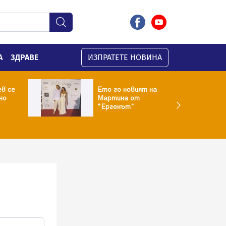
А
ЗДРАВЕ
ИЗПРАТЕТЕ НОВИНА
ев се
Ето го новият на
но
Мартина от
"Ергенът"