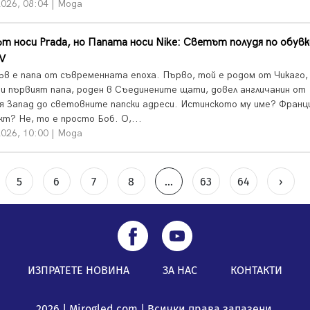
026, 08:04 | Мода
т носи Prada, но Папата носи Nike: Светът полудя по обув
V
ъв е папа от съвременната епоха. Първо, той е родом от Чикаго,
ви първият папа, роден в Съединените щати, довел англичанин от
я Запад до световните папски адреси. Истинското му име? Франц
кт? Не, то е просто Боб. О,...
026, 10:00 | Мода
5
6
7
8
...
63
64
›
ИЗПРАТЕТЕ НОВИНА
ЗА НАС
КОНТАКТИ
2026 | Mirogled.com | Всички права запазени.