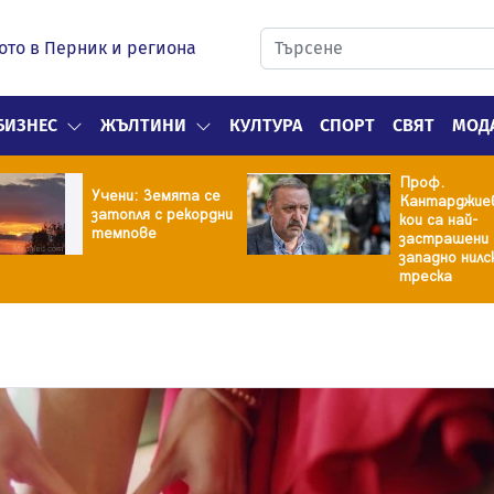
ото в Перник и региона
БИЗНЕС
ЖЪЛТИНИ
КУЛТУРА
СПОРТ
СВЯТ
МОД
Проф.
Учени: Земята се
Кантарджиев
затопля с рекордни
кои са най-
темпове
застрашени
западно нилс
треска