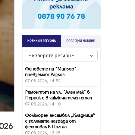
НОВИНИ В РЕГИОНА
ПОСЛЕДНИ НОВИНИ
Феновете на "Миньор"
превземат Разлог
07.08.2026, 14:52
Ремонтът на ул. "Ален мак" в
Перник е в заключителен етап
07.08.2026, 14:10
Фолклорен ансамбъл „Кладница“
с голямата награда от
2026
фестивал в Полша
07.08.2026, 13:05