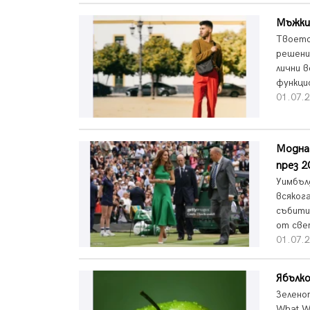
Мъжки 
Твоето
решени
лични 
функцио
01.07.2
Модна 
през 2
Уимбъл
всяког
събити
от свет
01.07.2
Ябълко
Зелено
What W