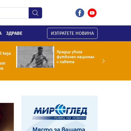
А
ЗДРАВЕ
ИЗПРАТЕТЕ НОВИНА
Крадци убиха
 каза
футболен национал
с павета
 от
ка