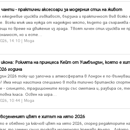
чанти - практични аксесоари за модерния стил на живот
 ежедневие изисква гъвкавост, бързина и практичност във всяко 
е. Всеки мъж има нужда от надеждно място, където да съхранява
вещи по време на движение из града. Твоят личен стил изисква не 
налност, но и есте...
026, 14:10 | Мода
икона: Роклята на принцеса Кейт от Уимбълдън, която е хит
026 година
дън 2026 току-що започна и атмосферата в Лондон е по-вълнува
а! Има нещо наистина специално в това типично британско спорт
е – слънцето, традиционните ягоди със сметана и, разбира се, т
овна класа. Освен на игра...
026, 10:44 | Мода
возеленият цвят е хитът на лято 2026
то е обявено за ключов цвят на лято 2026, според редакторите н
ear, то замени също толкова модерното кремаво жълто. Докато