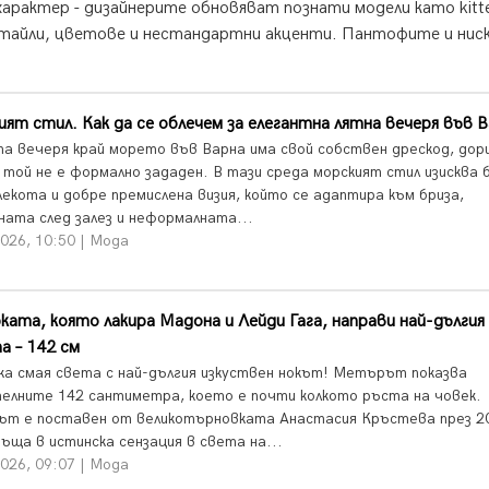
арактер - дизайнерите обновяват познати модели като kitte
детайли, цветове и нестандартни акценти. Пантофите и нис
ят стил. Как да се облечем за елегантна лятна вечеря във 
а вечеря край морето във Варна има свой собствен дрескод, дор
 той не е формално зададен. В тази среда морският стил изисква 
лекота и добре премислена визия, който се адаптира към бриза,
ната след залез и неформалната...
026, 10:50 | Мода
ката, която лакира Мадона и Лейди Гага, направи най-дългия
а – 142 см
ка смая света с най-дългия изкуствен нокът! Метърът показва
елните 142 сантиметра, което е почти колкото ръста на човек.
ът е поставен от великотърновката Анастасия Кръстева през 20
ъща в истинска сензация в света на...
026, 09:07 | Мода