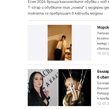
Есен 2026 връща класическите обувки с нов х
T-strap и обувките тип „помпа“ с модерни 
токчета се превръщат в ключови модели...
Морски
Лятнат
когато
между 
светли
15.07.2
Българ
в свет
Българ
внушит
Рекорд
я превр
12.07.2