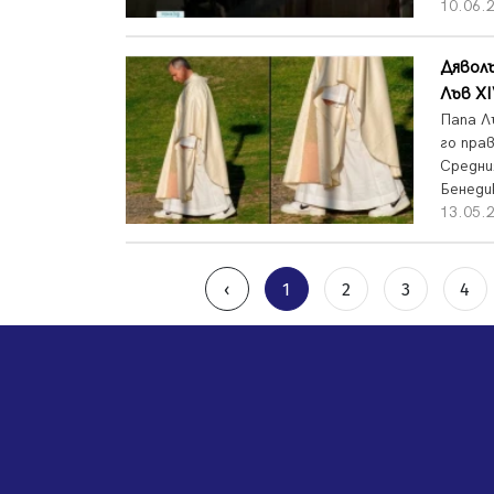
10.06.2
Дяволъ
Лъв XI
Папа Л
го пра
Средни
Бенеди
13.05.2
‹
1
2
3
4