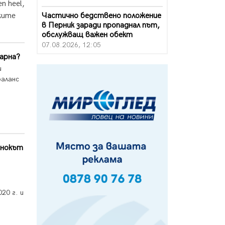
n heel,
Частично бедствено положение
ките
в Перник заради пропаднал път,
обслужващ важен обект
07.08.2026, 12:05
Варна?
Да отговорим на жегите с филм
и
под звездите днес и утре
баланс
07.08.2026, 10:21
Първите крачки в помощ на
пенсионерите в Перник, вече са
факт
07.08.2026, 09:18
 нокът
Пак ограничават камионите по
магистралите в петък и неделя.
Ето обходните маршрути
07.08.2026, 07:55
20 г. и
Ето какво вдъхнови Здравка
Евтимова за новата ѝ книга
07.08.2026, 00:11