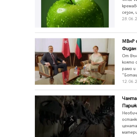
кремав
сезон,
28.06.2
МВнР с
Фидан
От Вън
която 
рамо и
"Боташ
12.06.2
Чанта 
Париж
Необич
останк
цената
матери