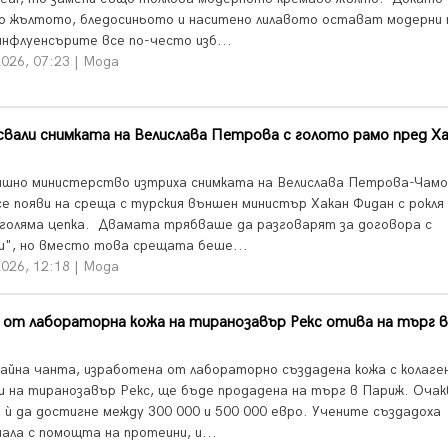
о жълтото, бледосиньото и наситено лилавото остават модерни 
 инфлуенсърите все по-често изб...
026, 07:23 | Мода
вали снимката на Велислава Петрова с голото рамо пред Ха
шно министерство изтриха снимката на Велислава Петрова-Чамо
се появи на среща с турския външен министър Хакан Фидан с рокля 
 голяма цепка. Двамата трябваше да разговарят за договора с
", но вместо това срещата беше...
026, 12:18 | Мода
от лабораторна кожа на тиранозавър Рекс отива на търг в
айна чанта, изработена от лабораторно създадена кожа с колаге
и на тиранозавър Рекс, ще бъде продадена на търг в Париж. Очак
 ѝ да достигне между 300 000 и 500 000 евро. Учените създадоха
ала с помощта на протеини, и...