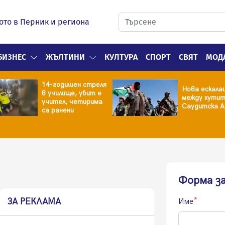
ото в Перник и региона
БИЗНЕС
ЖЪЛТИНИ
КУЛТУРА
СПОРТ
СВЯТ
МОД
14-годишен стреля
Нова ескала
в училище, убит е
между хутит
учител, четирима
Саудитска А
са ранени
Форма з
ЗА РЕКЛАМА
Име