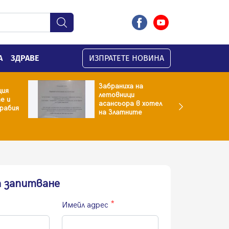
А
ЗДРАВЕ
ИЗПРАТЕТЕ НОВИНА
Забраниха на
ция
летовници
е и
асансьора в хотел
рабия
на Златните
а запитване
Имейл адрес