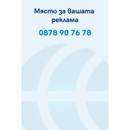
Пернишки експерт за фишинг измамите:
Проверявайте съмнителните линкове в bezopasno.net
05.08.2026, 15:42
На 95 години почина Лиляна Десова
05.08.2026, 15:18
Радев: Работи се активно за запазването на
средствата по Плана за справедлив преход за
въглищните райони
05.08.2026, 14:57
Звезди от световна сцена в Перник ще пеят на
Пернишката крепост
05.08.2026, 14:01
„Топлофикация Перник“ напредва с дигитализацията
на отчетния процес
05.08.2026, 11:48
Радев: Работи се усилено за спасяване на средствата
по Плана за справедлив преход за Стара Загора,
Кюстендил и Перник