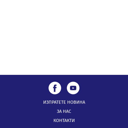
Извънредният и пълномощен посланик на Иран на
посещение в музея в Перник
05.08.2026, 09:02
Млади мъже от Перник в инициатива „Перник
подкрепя своите пенсионери“
05.08.2026, 08:57
ИЗПРАТЕТЕ НОВИНА
ЗА НАС
КОНТАКТИ