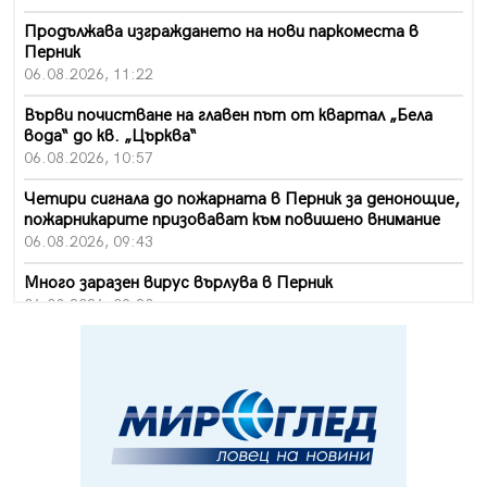
Продължава изграждането на нови паркоместа в
Перник
06.08.2026, 11:22
Върви почистване на главен път от квартал „Бела
вода“ до кв. „Църква“
06.08.2026, 10:57
Четири сигнала до пожарната в Перник за денонощие,
пожарникарите призовават към повишено внимание
06.08.2026, 09:43
Много заразен вирус върлува в Перник
06.08.2026, 09:28
Проверки за спазване правилата за пожарна
безопасност по време на жътвената кампания в
Перник
06.08.2026, 07:51
Ето какви забавления ще има през август в Перник
06.08.2026, 00:48