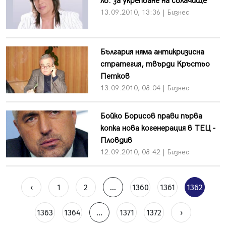
лв. за укрепване на свлачище
13.09.2010, 13:36 | Бизнес
България няма антикризисна
стратегия, твърди Кръстьо
Петков
13.09.2010, 08:04 | Бизнес
Бойко Борисов прави първа
копка нова когенерация в ТЕЦ -
Пловдив
12.09.2010, 08:42 | Бизнес
‹
1
2
...
1360
1361
1362
1363
1364
...
1371
1372
›