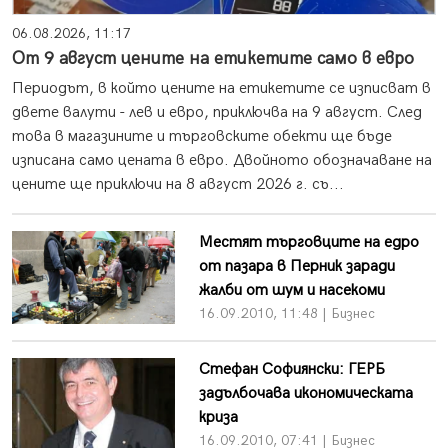
06.08.2026, 11:17
От 9 август цените на етикетите само в евро
Периодът, в който цените на етикетите се изписват в
двете валути - лев и евро, приключва на 9 август. След
това в магазините и търговските обекти ще бъде
изписана само цената в евро. Двойното обозначаване на
цените ще приключи на 8 август 2026 г. съ...
Местят търговците на едро
от пазара в Перник заради
жалби от шум и насекоми
16.09.2010, 11:48 | Бизнес
Стефан Софиянски: ГЕРБ
задълбочава икономическата
криза
16.09.2010, 07:41 | Бизнес