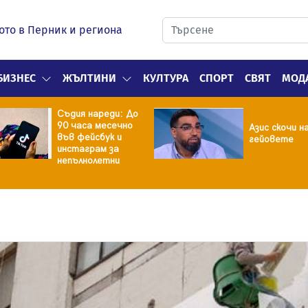
ото в Перник и региона
БИЗНЕС
ЖЪЛТИНИ
КУЛТУРА
СПОРТ
СВЯТ
МОД
Съдия нареди: До
90 часа месечно
Азис скочи н
във фейсбук и
гейовете
инстаграм за
непълнолетни