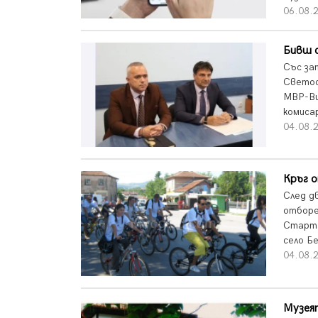
06.08.2
Бивш с
Със за
Светос
МВР-Ви
комиса
04.08.2
Кръг 
След д
отборе
Старта 
село Бе
04.08.2
Музеят