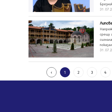
Брезник
31.07.2
Липсва
Напреж
срещу 
сигнал
показал
31.07.2
‹
1
2
3
4