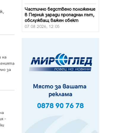
Частично бедствено положение
к,
в Перник заради пропаднал път,
обслужващ важен обект
07.08.2026, 12:05
Да отговорим на жегите с филм
под звездите днес и утре
07.08.2026, 10:21
и на
Първите крачки в помощ на
женията
пенсионерите в Перник, вече са
лно за
факт
07.08.2026, 09:18
Пак ограничават камионите по
магистралите в петък и неделя.
Ето обходните маршрути
07.08.2026, 07:55
на
Ето какво вдъхнови Здравка
я –
Евтимова за новата ѝ книга
ки
07.08.2026, 00:11