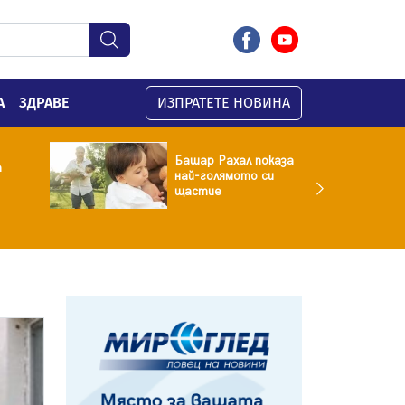
А
ЗДРАВЕ
ИЗПРАТЕТЕ НОВИНА
Башар Рахал показа
а
най-голямото си
щастие