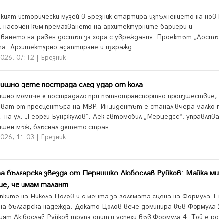
кият исторически музей в Брезник стартира изпълнението на нов
, насочен към премахването на архитектурните бариери и
яването на равен достъп за хора с увреждания. Проектът „Достъ
а: Архитектурно адаптиране и изгражд...
026, 07:12 | Брезник
ишно дете пострада след удар от кола
ишно момиче е пострадало при пътнотранспортно произшествие,
ват от пресцентъра на МВР. Инцидентът е станал вчера малко 
ч. на ул. „Георги Бунджулов“. Лек автомобил „Мерцедес“, управляв
ишен мъж, блъснал детето стран...
026, 11:03 | Брезник
 българска звезда от Пернишко Любослав Руйков: Майка ми
ше, че имам талант
пките на Никола Цолов и с мечта за голямата сцена на Формула 1
на българска надежда. Докато Цолов вече доминира във Формула 2
ият Любослав Руйков трупа опит и успехи във Формула 4. Той е р