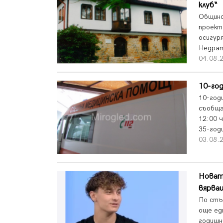
клуб“
Общинс
проект
осигур
Недрат
04.08.2
10-год
10-год
съобща
12:00 
35-год
03.08.2
Новата
вярва
По стъ
още ед
годишн