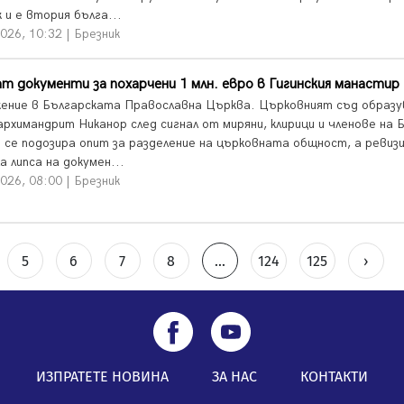
 и е втория бълга...
026, 10:32 | Брезник
т документи за похарчени 1 млн. евро в Гигинския манастир
ение в Българската Православна Църква. Църковният съд образу
архимандрит Никанор след сигнал от миряни, клирици и членове на 
а се подозира опит за разделение на църковната общност, а ревизи
а липса на докумен...
026, 08:00 | Брезник
5
6
7
8
...
124
125
›
ИЗПРАТЕТЕ НОВИНА
ЗА НАС
КОНТАКТИ