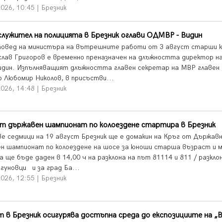
026, 10:45 | Брезник
лужител на полицията в Брезник оглави ОДМВР - Видин
повед на министъра на вътрешните работи от 3 август старши 
лав Григоров е временно преназначен на длъжността директор н
дин. Изпълняващият длъжността главен секретар на МВР главен
р Любомир Николов, в присъстви...
026, 14:48 | Брезник
от държавен шампионат по колоездене стартира в Брезник
ве седмици на 19 август Брезник ще е домакин на Кръг от Държав
н шампионат по колоездене на шосе за юноши старша възраст и 
ще бъде даден в 14,00 ч на разклона на път 81114 и 811 / разклон
гуновци и за град Ба...
026, 12:55 | Брезник
 в Брезник осигурява достъпна среда до експозициите на „