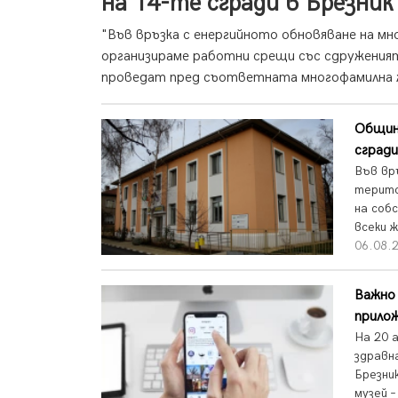
на 14-те сгради в Брезник
"Във връзка с енергийното обновяване на м
организираме работни срещи със сдруженият
проведат пред съответната многофамилна ж
Общин
сгради
Във вр
терито
на соб
всеки ж
06.08.2
Важно 
прило
На 20 
здравн
Брезни
музей –