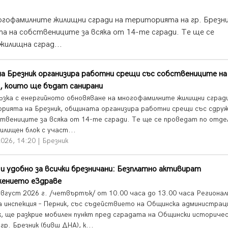
ногофамилните жилищни сгради на територията на гр. Брезни
а на собствениците за всяка от 14-те сгради. Те ще се
илищна сград...
а Брезник организира работни срещи със собствениците на
, които ще бъдат санирани
ъзка с енергийното обновяване на многофамилните жилищни сград
рията на Брезник, общината организира работни срещи със сдру
ствениците за всяка от 14-те сгради. Те ще се проведат по отде
илищен блок с участ...
026, 14:20 | Брезник
и удобно за всички брезничани: Безплатно активират
жението еЗдраве
август 2026 г. /четвъртък/ от 10.00 часа до 13.00 часа Регионал
а инспекция – Перник, със съдействието на Общинска администраци
к, ще разкрие мобилен пункт пред сградата на Общински историчес
 гр. Брезник (бивш ДНА), к...