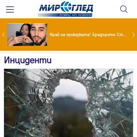
Коцето удари джакпота! Държавата му плаща 95 000 евро
Край на приказката! Брадърите Стефан и Сияна се разделиха с гръм и трясък
Инциденти