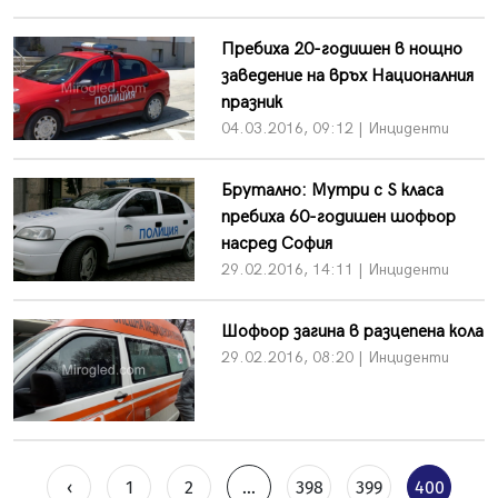
Пребиха 20-годишен в нощно
заведение на връх Националния
празник
04.03.2016, 09:12 | Инциденти
Брутално: Мутри с S класа
пребиха 60-годишен шофьор
насред София
29.02.2016, 14:11 | Инциденти
Шофьор загина в разцепена кола
29.02.2016, 08:20 | Инциденти
‹
1
2
...
398
399
400