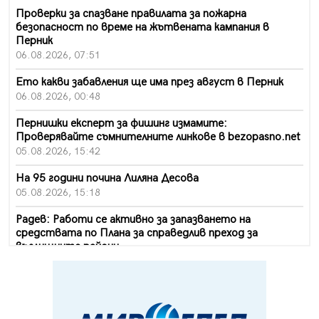
Проверки за спазване правилата за пожарна
безопасност по време на жътвената кампания в
Перник
06.08.2026, 07:51
Ето какви забавления ще има през август в Перник
06.08.2026, 00:48
Пернишки експерт за фишинг измамите:
Проверявайте съмнителните линкове в bezopasno.net
05.08.2026, 15:42
На 95 години почина Лиляна Десова
05.08.2026, 15:18
Радев: Работи се активно за запазването на
средствата по Плана за справедлив преход за
въглищните райони
05.08.2026, 14:57
Звезди от световна сцена в Перник ще пеят на
Пернишката крепост
05.08.2026, 14:01