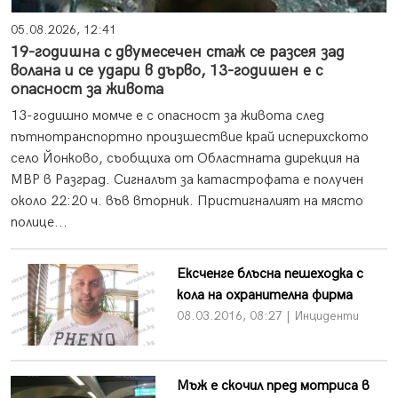
05.08.2026, 12:41
19-годишна с двумесечен стаж се разсея зад
волана и се удари в дърво, 13-годишен е с
опасност за живота
13-годишно момче е с опасност за живота след
пътнотранспортно произшествие край исперихското
село Йонково, съобщиха от Областната дирекция на
МВР в Разград. Сигналът за катастрофата е получен
около 22:20 ч. във вторник. Пристигналият на място
полице...
Ексченге блъсна пешеходка с
кола на охранителна фирма
08.03.2016, 08:27 | Инциденти
Мъж е скочил пред мотриса в