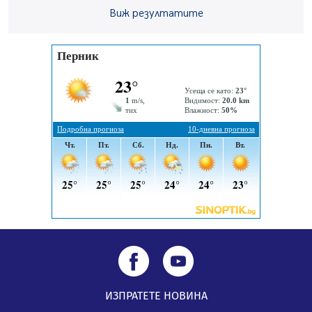
Виж резултатите
Новите влакове снабдени с климатик и Wi-Fi връзка
тръгват от понеделник
04.08.2026, 14:24
56-годишен е загиналият водач на камион, паднал от
мост на "Струма"
04.08.2026, 12:08
Най-чаканият ремонт в Перник започва този петък
04.08.2026, 09:11
ИЗПРАТЕТЕ НОВИНА