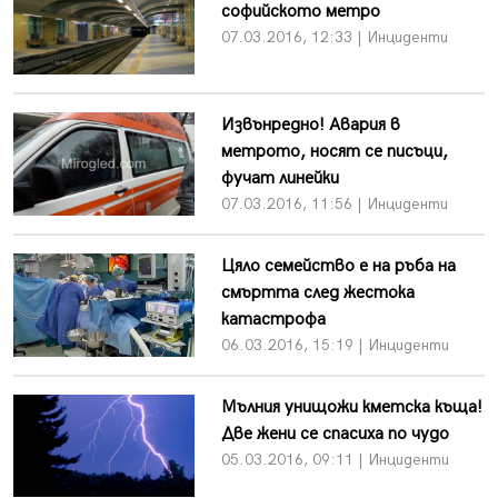
софийското метро
07.03.2016, 12:33 | Инциденти
Извънредно! Авария в
метрото, носят се писъци,
фучат линейки
07.03.2016, 11:56 | Инциденти
Цяло семейство е на ръба на
смъртта след жестока
катастрофа
06.03.2016, 15:19 | Инциденти
Мълния унищожи кметска къща!
Две жени се спасиха по чудо
05.03.2016, 09:11 | Инциденти