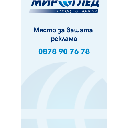
„Топлофикация Перник“ напредва с дигитализацията
на отчетния процес
05.08.2026, 11:48
Радев: Работи се усилено за спасяване на средствата
по Плана за справедлив преход за Стара Загора,
Кюстендил и Перник
05.08.2026, 11:34
Вече няма чакащи с години за присъединяване към
мрежата на „ВиК“ в Перник
05.08.2026, 11:22
След сигнали: Санкции за шумни младежи и
предупреждения заради тормоз над жена в Перник
05.08.2026, 10:03
Непълнолетни с електрически тротинетки
санкционирани при нощна проверка в Перник
05.08.2026, 10:00
По-малко тежки катастрофи в Пернишко от