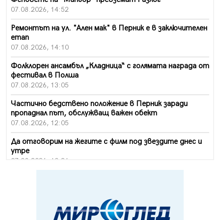
07.08.2026, 14:52
Ремонтът на ул. "Ален мак" в Перник е в заключителен
етап
07.08.2026, 14:10
Фолклорен ансамбъл „Кладница“ с голямата награда от
фестивал в Полша
07.08.2026, 13:05
Частично бедствено положение в Перник заради
пропаднал път, обслужващ важен обект
07.08.2026, 12:05
Да отговорим на жегите с филм под звездите днес и
утре
07.08.2026, 10:21
Първите крачки в помощ на пенсионерите в Перник,
вече са факт
07.08.2026, 09:18
Пак ограничават камионите по магистралите в петък