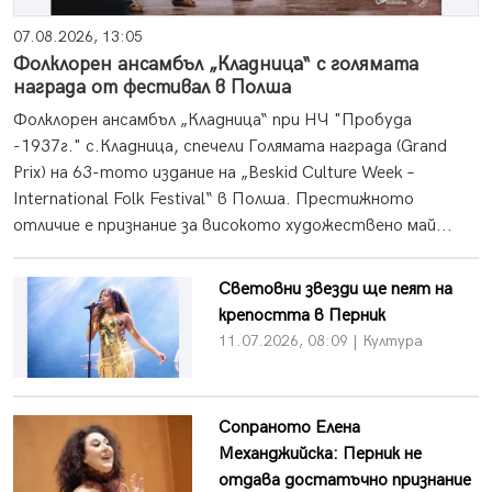
07.08.2026, 13:05
Фолклорен ансамбъл „Кладница“ с голямата
награда от фестивал в Полша
Фолклорен ансамбъл „Кладница“ при НЧ "Пробуда
-1937г." с.Кладница, спечели Голямата награда (Grand
Prix) на 63-тото издание на „Beskid Culture Week –
International Folk Festival“ в Полша. Престижното
отличие е признание за високото художествено май...
Световни звезди ще пеят на
крепостта в Перник
11.07.2026, 08:09 | Култура
Сопраното Елена
Механджийска: Перник не
отдава достатъчно признание