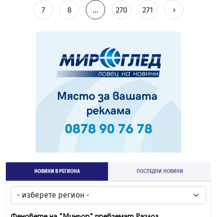
7
8
...
270
271
›
НОВИНИ В РЕГИОНА
ПОСЛЕДНИ НОВИНИ
Феновете на "Миньор" превземат Разлог