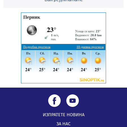
„Топлофикация Перник“ напредва с дигитализацията
на отчетния процес
05.08.2026, 11:48
Радев: Работи се усилено за спасяване на средствата
по Плана за справедлив преход за Стара Загора,
Кюстендил и Перник
05.08.2026, 11:34
ИЗПРАТЕТЕ НОВИНА
ЗА НАС