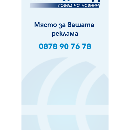
и неделя. Ето обходните маршрути
07.08.2026, 07:55
Ето какво вдъхнови Здравка Евтимова за новата ѝ
книга
07.08.2026, 00:11
Продължава изграждането на нови паркоместа в
Перник
06.08.2026, 11:22
Върви почистване на главен път от квартал „Бела
вода“ до кв. „Църква“
06.08.2026, 10:57
Четири сигнала до пожарната в Перник за денонощие,
пожарникарите призовават към повишено внимание
06.08.2026, 09:43
Много заразен вирус върлува в Перник
06.08.2026, 09:28
Проверки за спазване правилата за пожарна