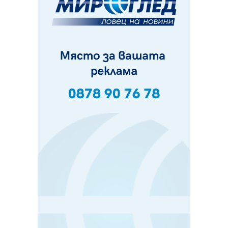
Пернишки експерт за фишинг измамите:
Проверявайте съмнителните линкове в bezopasno.net
05.08.2026, 15:42
На 95 години почина Лиляна Десова
05.08.2026, 15:18
Радев: Работи се активно за запазването на
средствата по Плана за справедлив преход за
въглищните райони
05.08.2026, 14:57
Звезди от световна сцена в Перник ще пеят на
Пернишката крепост
05.08.2026, 14:01
„Топлофикация Перник“ напредва с дигитализацията
на отчетния процес
05.08.2026, 11:48
Радев: Работи се усилено за спасяване на средствата
по Плана за справедлив преход за Стара Загора,
Кюстендил и Перник