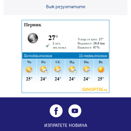
Извънредният и пълномощен посланик на Иран на
Виж резултатите
посещение в музея в Перник
05.08.2026, 09:02
Млади мъже от Перник в инициатива „Перник
подкрепя своите пенсионери“
05.08.2026, 08:57
5 случая на хепатит от началото на юли до сега в
Перник
05.08.2026, 00:32
ИЗПРАТЕТЕ НОВИНА