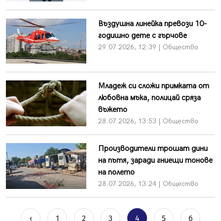
Въздушна линейка превози 10-
годишно дете с гърчове
29.07.2026, 12:39 | Общество
Младеж си сложи примката от
любовна мъка, полицай сряза
въжето
28.07.2026, 13:53 | Общество
Производители трошат дини
на пътя, заради гниещи тонове
на полето
28.07.2026, 13:24 | Общество
‹
1
2
3
4
5
6