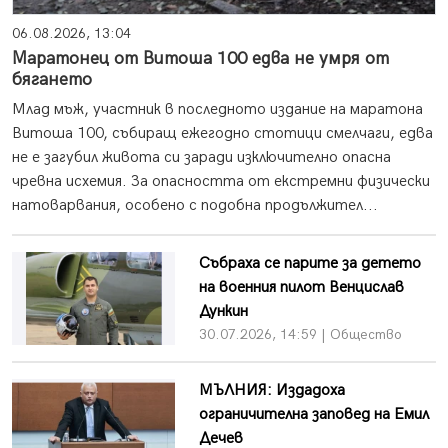
06.08.2026, 13:04
Маратонец от Витоша 100 едва не умря от
бягането
Млад мъж, участник в последното издание на маратона
Витоша 100, събиращ ежегодно стотици смелчаги, едва
не е загубил живота си заради изключително опасна
чревна исхемия. За опасността от екстремни физически
натоварвания, особено с подобна продължител...
Събраха се парите за детето
на военния пилот Венцислав
Дункин
30.07.2026, 14:59 | Общество
МЪЛНИЯ: Издадоха
ограничителна заповед на Емил
Дечев