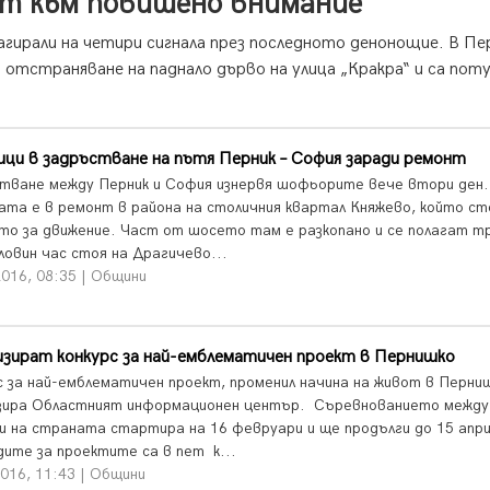
т към повишено внимание
агирали на четири сигнала през последното денонощие. В Пе
 отстраняване на паднало дърво на улица „Кракра“ и са пот
ци в задръстване на пътя Перник – София заради ремонт
тване между Перник и София изнервя шофьорите вече втори ден.
ата е в ремонт в района на столичния квартал Княжево, който ст
то за движение. Част от шосето там е разкопано и се полагат т
ловин час стоя на Драгичево...
2016, 08:35 | Общини
зират конкурс за най-емблематичен проект в Пернишко
с за най-емблематичен проект, променил начина на живот в Перни
зира Областният информационен център. Съревнованието между
и на страната стартира на 16 февруари и ще продълги до 15 апри
ите за проектите са в пет к...
016, 11:43 | Общини