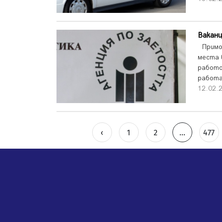
Вакан
Примор
места 
работо
работа
12.02.
‹
1
2
...
477