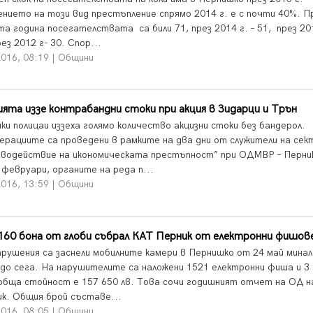
ението на този вид престъпление спрямо 2014 г. е с почти 40%. П
а година посегателствата са били 71, през 2014 г. – 51, през 201
рез 2012 г- 30. Спор...
2016, 08:19 | Общини
ята иззе контрабандни стоки при акция в Зидарци и Трън
ки полицаи иззеха голямо количество акцизни стоки без бандерол.
ерациите са проведени в рамките на два дни от служители на сек
водействие на икономическата престъпност” при ОДМВР – Перни
 февруари, органите на реда п...
2016, 13:59 | Общини
160 бона от глоби събрал КАТ Перник от електронни фишов
арушения са заснели мобилните камери в Пернишко от 24 май мина
 до сега. На нарушителите са наложени 1521 електронни фиша и 3 
обща стойност е 157 650 лв. Това сочи годишният отчет на ОД 
ик. Общия брой съставе...
2016, 08:05 | Общини