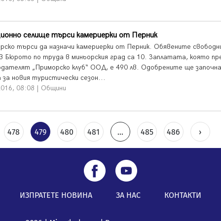
ционно селище търси камериерки от Перник
ско търси да назначи камериерки от Перник. Обявенитe свободн
в Бюрото по труда в миньорския град са 10. Заплатата, която пр
дателят „Приморско клуб“ ООД, е 490 лв. Одобрените ще започн
 за новия туристически сезон...
2016, 08:08 | Общини
478
479
480
481
...
485
486
›
ИЗПРАТЕТЕ НОВИНА
ЗА НАС
КОНТАКТИ