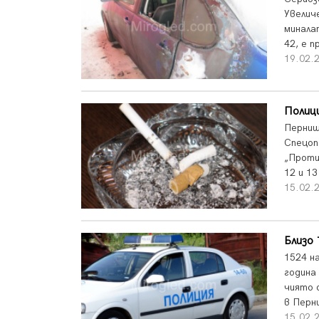
Увелич
миналат
42, е п
19.02.
Полици
Перниш
Спецоп
„Проти
12 и 13
15.02.
Близо 
1524 н
година
чиято 
в Перн
15.02.