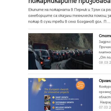
пожарникарите призовава
Екипите на пожарната в Перник и Трън са ре
огнеборците са оказали техническа помощ за
пожар в сухи треви в село Богданов дол. П...
Стоти
Задръс
Причин
платно
„От по
08.03.
Органи
Конкур
органи
област
Наград
07.03.2