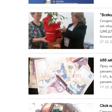
"Всеки
Сподел
от обл
ЦМЕДТ 
Колеги
27.02.2
688 ле
През ч
заплат
1.6%, 
заплата
19.02.
Скок н
Сериоз