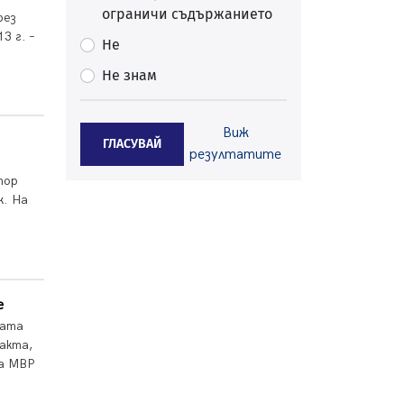
ограничи съдържанието
Перник
рез
05.08.2026, 11:34
3 г. –
Не
Вече няма чакащи с години за
Не знам
присъединяване към мрежата на
„ВиК“ в Перник
05.08.2026, 11:22
Виж
ГЛАСУВАЙ
След сигнали: Санкции за шумни
резултатите
младежи и предупреждения
тор
заради тормоз над жена в
к. На
Перник
05.08.2026, 10:03
Непълнолетни с електрически
тротинетки санкционирани при
нощна проверка в Перник
е
05.08.2026, 10:00
лата
По-малко тежки катастрофи в
акта,
Пернишко от началото на
на МВР
годината
05.08.2026, 09:30