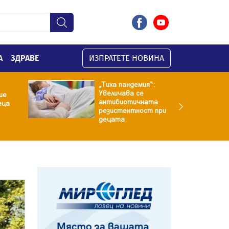
А
ЗДРАВЕ
ИЗПРАТЕТЕ НОВИНА
„Тиха пандемия“:
Увеличава се
ие
антибиотичната
еца
резистентност при
децата