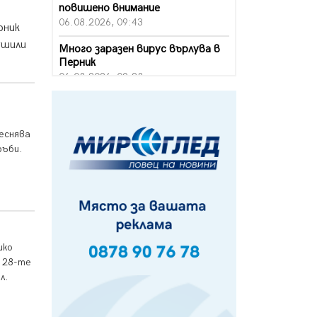
повишено внимание
06.08.2026, 09:43
рник
ушили
Много заразен вирус върлува в
Перник
06.08.2026, 09:28
Проверки за спазване правилата
за пожарна безопасност по
време на жътвената кампания в
еснява
Перник
ръби.
06.08.2026, 07:51
Ето какви забавления ще има
през август в Перник
06.08.2026, 00:48
Пернишки експерт за фишинг
шко
измамите: Проверявайте
 28-те
съмнителните линкове в
л.
bezopasno.net
05.08.2026, 15:42