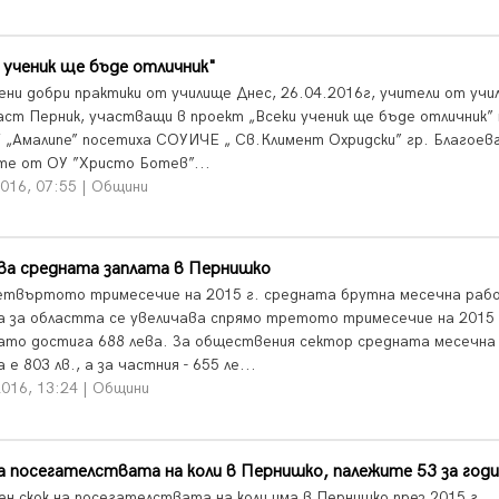
 ученик ще бъде отличник"
ени добри практики от училище Днес, 26.04.2016г, учители от учи
аст Перник, участващи в проект „Всеки ученик ще бъде отличник” 
„Амалипе” посетиха СОУИЧЕ „ Св.Климент Охридски” гр. Благоев
те от ОУ ”Христо Ботев”...
016, 07:55 | Общини
ва средната заплата в Пернишко
етвъртото тримесечие на 2015 г. средната брутна месечна раб
а за областта се увеличава спрямо третото тримесечие на 2015 
като достига 688 лева. За обществения сектор средната месечна
 е 803 лв., а за частния - 655 ле...
2016, 13:24 | Общини
а посегателствата на коли в Пернишко, палежите 53 за год
ен скок на посегателствата на коли има в Пернишко през 2015 г.