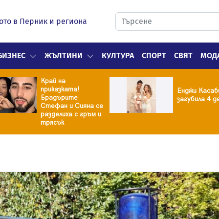
ото в Перник и региона
БИЗНЕС
ЖЪЛТИНИ
КУЛТУРА
СПОРТ
СВЯТ
МОД
Край на
приказката!
Енджи Касаб
Брадърите
загубила 4 д
Стефан и Сияна се
разделиха с гръм и
трясък