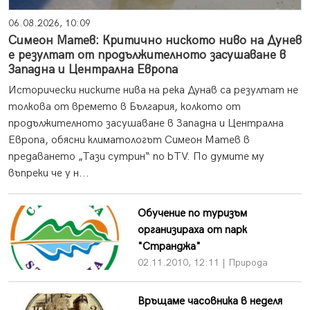
06.08.2026, 10:09
Симеон Матев: Критично ниското ниво на Дунев
е резултат от продължителното засушаване в
Западна и Централна Европа
Исторически ниските нива на река Дунав са резултат не
толкова от времето в България, колкото от
продължителното засушаване в Западна и Централна
Европа, обясни климатологът Симеон Матев в
предаването „Тази сутрин“ по bTV. По думите му
въпреки че у н...
Обучение по туризъм
организираха от парк
"Странджа"
02.11.2010, 12:11 | Природа
Връщаме часовника в неделя