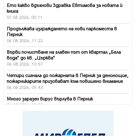
Ето какво вдъхнови Здравка Евтимова за новата ѝ
книга
07.08.2026, 00:11
Продължава изграждането на нови паркоместа в
Перник
06.08.2026, 11:22
Върви почистване на главен път от квартал „Бела
вода“ до кв. „Църква“
06.08.2026, 10:57
Четири сигнала до пожарната в Перник за денонощие,
пожарникарите призовават към повишено внимание
06.08.2026, 09:43
Много заразен вирус върлува в Перник
06.08.2026, 09:28
Проверки за спазване правилата за пожарна
безопасност по време на жътвената кампания в
Перник
06.08.2026, 07:51