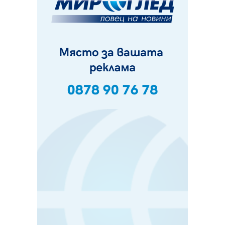
Ето какви забавления ще има през август в Перник
06.08.2026, 00:48
Пернишки експерт за фишинг измамите:
Проверявайте съмнителните линкове в bezopasno.net
05.08.2026, 15:42
На 95 години почина Лиляна Десова
05.08.2026, 15:18
Радев: Работи се активно за запазването на
средствата по Плана за справедлив преход за
въглищните райони
05.08.2026, 14:57
Звезди от световна сцена в Перник ще пеят на
Пернишката крепост
05.08.2026, 14:01
„Топлофикация Перник“ напредва с дигитализацията
на отчетния процес
05.08.2026, 11:48