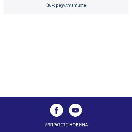
Перник Мартин Жлябинков обходиха здравни
Виж резултатите
заведения в Перник
05.08.2026, 09:06
Извънредният и пълномощен посланик на Иран на
посещение в музея в Перник
05.08.2026, 09:02
Млади мъже от Перник в инициатива „Перник
подкрепя своите пенсионери“
05.08.2026, 08:57
ИЗПРАТЕТЕ НОВИНА