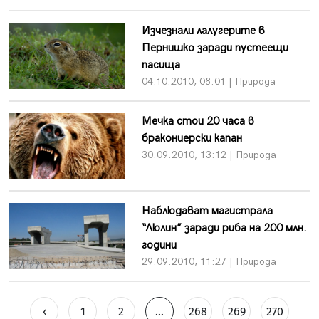
Изчезнали лалугерите в
Пернишко заради пустеещи
пасища
04.10.2010, 08:01 | Природа
Мечка стои 20 часа в
бракониерски капан
30.09.2010, 13:12 | Природа
Наблюдават магистрала
“Люлин” заради риба на 200 млн.
години
29.09.2010, 11:27 | Природа
‹
1
2
...
268
269
270