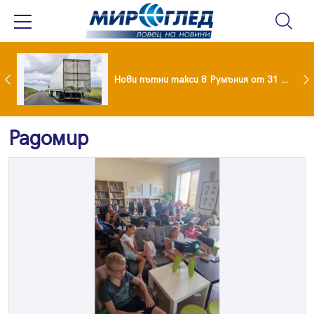
Андреа призна за новата си любов – руснакът Игор
Нови пътни такси в Румъния от 31 август: Колко ще плащат камионите и колите
Радомир