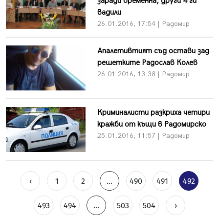
заради бременна, други 4 ги
вадили
26.01.2016, 17:54 | Радомир
Апалетивтият съд остави зад
решетките Радослав Колев
26.01.2016, 13:38 | Радомир
Криминалисти разкриха четири
кражби от къщи в Радомирско
25.01.2016, 11:57 | Радомир
‹
1
2
...
490
491
492
493
494
...
503
504
›