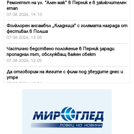
Ремонтът на ул. "Ален мак" в Перник е в заключителен
етап
07.08.2026, 14:10
Фолклорен ансамбъл „Кладница“ с голямата награда от
фестивал в Полша
07.08.2026, 13:05
Частично бедствено положение в Перник заради
пропаднал път, обслужващ важен обект
07.08.2026, 12:05
Да отговорим на жегите с филм под звездите днес и
утре
07.08.2026, 10:21
Първите крачки в помощ на пенсионерите в Перник,
вече са факт
07.08.2026, 09:18
Пак ограничават камионите по магистралите в петък
и неделя. Ето обходните маршрути
07.08.2026, 07:55