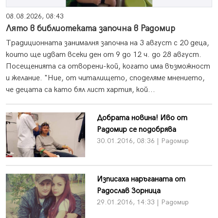
08.08.2026, 08:43
Лято в библиотеката започна в Радомир
Традиционната занималня започна на 3 август с 20 деца,
които ще идват всеки ден от 9 до 12 ч. до 28 август.
Посещенията са отворени-кой, когато има възможност
и желание. "Ние, от читалището, споделяме мнението,
че децата са като бял лист хартия, кой...
Добрата новина! Иво от
Радомир се подобрява
30.01.2016, 08:36 | Радомир
Изписаха наръганата от
Радослав Зорница
29.01.2016, 14:33 | Радомир