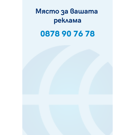
Ето какво вдъхнови Здравка Евтимова за новата ѝ
книга
07.08.2026, 00:11
Продължава изграждането на нови паркоместа в
Перник
06.08.2026, 11:22
Върви почистване на главен път от квартал „Бела
вода“ до кв. „Църква“
06.08.2026, 10:57
Четири сигнала до пожарната в Перник за денонощие,
пожарникарите призовават към повишено внимание
06.08.2026, 09:43
Много заразен вирус върлува в Перник
06.08.2026, 09:28
Проверки за спазване правилата за пожарна
безопасност по време на жътвената кампания в
Перник
06.08.2026, 07:51