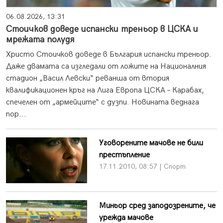
06.08.2026, 13:31
Стоичков доведе испански треньор в ЦСКА и
мрежата полудя
Христо Стоичков доведе в България испански треньор.
Даже двамата са изгледали от ложите на Националния
стадион „Васил Левски“ реванша от втория
квалификационен кръг на Лига Европа ЦСКА – Карабах,
спечелен от „армейците“ с дузпи. Новината веднага
пор...
Уговорените мачове не били
престъпление
17.11.2010, 08:57 | Спорт
Миньор сред заподозрените, че
урежда мачове