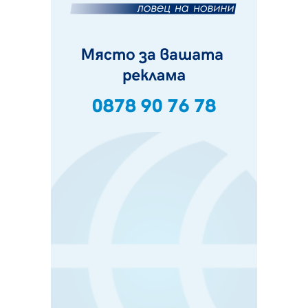
Ето какви забавления ще има през август в Перник
06.08.2026, 00:48
Пернишки експерт за фишинг измамите:
Проверявайте съмнителните линкове в bezopasno.net
05.08.2026, 15:42
На 95 години почина Лиляна Десова
05.08.2026, 15:18
Радев: Работи се активно за запазването на
средствата по Плана за справедлив преход за
въглищните райони
05.08.2026, 14:57
Звезди от световна сцена в Перник ще пеят на
Пернишката крепост
05.08.2026, 14:01
„Топлофикация Перник“ напредва с дигитализацията
на отчетния процес
05.08.2026, 11:48