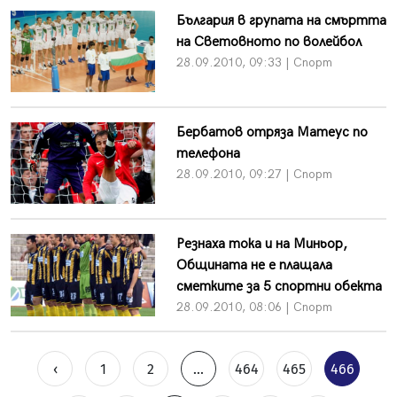
България в групата на смъртта
на Световното по волейбол
28.09.2010, 09:33 | Спорт
Бербатов отряза Матеус по
телефона
28.09.2010, 09:27 | Спорт
Резнаха тока и на Миньор,
Общината не е плащала
сметките за 5 спортни обекта
28.09.2010, 08:06 | Спорт
‹
1
2
...
464
465
466