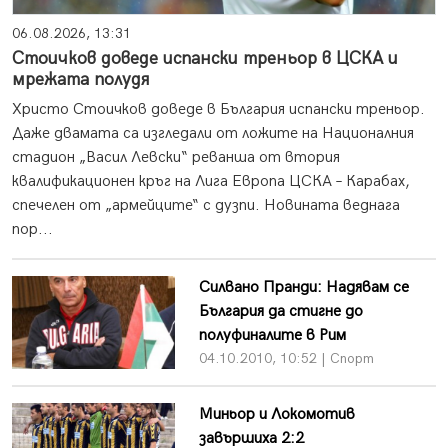
06.08.2026, 13:31
Стоичков доведе испански треньор в ЦСКА и
мрежата полудя
Христо Стоичков доведе в България испански треньор.
Даже двамата са изгледали от ложите на Националния
стадион „Васил Левски“ реванша от втория
квалификационен кръг на Лига Европа ЦСКА – Карабах,
спечелен от „армейците“ с дузпи. Новината веднага
пор...
Силвано Пранди: Надявам се
България да стигне до
полуфиналите в Рим
04.10.2010, 10:52 | Спорт
Миньор и Локомотив
завършиха 2:2