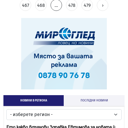
467
468
...
478
479
›
НОВИНИ В РЕГИОНА
ПОСЛЕДНИ НОВИНИ
Ето какво вдъхнови Здравка Евтимова за новата ѝ