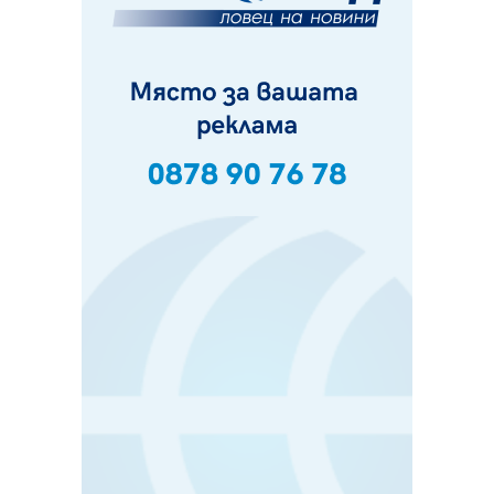
Ето какви забавления ще има през август в Перник
06.08.2026, 00:48
Пернишки експерт за фишинг измамите:
Проверявайте съмнителните линкове в bezopasno.net
05.08.2026, 15:42
На 95 години почина Лиляна Десова
05.08.2026, 15:18
Радев: Работи се активно за запазването на
средствата по Плана за справедлив преход за
въглищните райони
05.08.2026, 14:57
Звезди от световна сцена в Перник ще пеят на
Пернишката крепост
05.08.2026, 14:01
„Топлофикация Перник“ напредва с дигитализацията
на отчетния процес
05.08.2026, 11:48