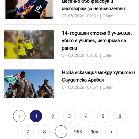
месечно във фейсбук и
инстаграм за непълнолетни
07.08.2026, 09:31 | Свят
14-годишен стреля в училище,
убит е учител, четирима са
ранени
07.08.2026, 08:35 | Свят
Нова ескалация между хутите и
Саудитска Арабия
07.08.2026, 07:51 | Свят
‹
1
2
3
4
5
6
7
8
...
963
964
›