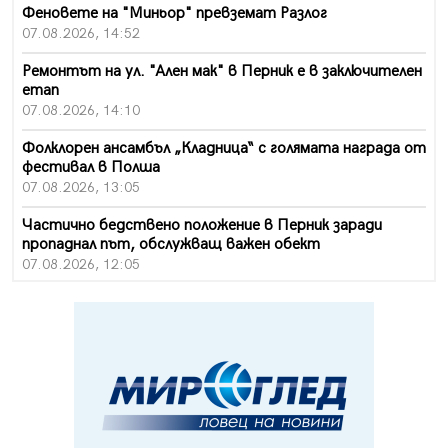
Феновете на "Миньор" превземат Разлог
07.08.2026, 14:52
Ремонтът на ул. "Ален мак" в Перник е в заключителен
етап
07.08.2026, 14:10
Фолклорен ансамбъл „Кладница“ с голямата награда от
фестивал в Полша
07.08.2026, 13:05
Частично бедствено положение в Перник заради
пропаднал път, обслужващ важен обект
07.08.2026, 12:05
Да отговорим на жегите с филм под звездите днес и
утре
07.08.2026, 10:21
Първите крачки в помощ на пенсионерите в Перник,
вече са факт
07.08.2026, 09:18