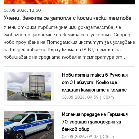
08.08.2026, 12:50
Учени: Земята се затопля с космически темпове
Учени откриха първите значими доказателства, че
глобалното затопляне на Земята се е ускорило. Според
ново проучване на Потсдамския институт за изследване
на въздействието върху климата (PIK), темпът на
повишаване на средната глобална температура от...
Нови пътни такси в Румъния
от 31 август: Колко ще
плащат камионите и колите
08.08.2026, 09:59 | Свят
Испания предаде на Германия
70-годишен заподозрян за
банков обир
08.08.2026, 09:38 | Свят