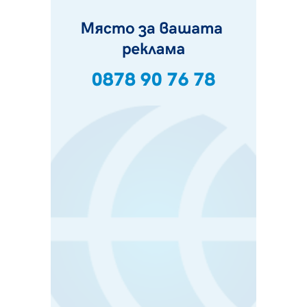
Пак ограничават камионите по магистралите в петък
и неделя. Ето обходните маршрути
07.08.2026, 07:55
Ето какво вдъхнови Здравка Евтимова за новата ѝ
книга
07.08.2026, 00:11
Продължава изграждането на нови паркоместа в
Перник
06.08.2026, 11:22
Върви почистване на главен път от квартал „Бела
вода“ до кв. „Църква“
06.08.2026, 10:57
Четири сигнала до пожарната в Перник за денонощие,
пожарникарите призовават към повишено внимание
06.08.2026, 09:43
Много заразен вирус върлува в Перник
06.08.2026, 09:28