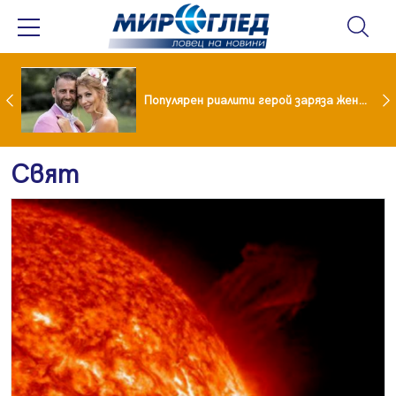
Водата от чешмата често е по-добра от бутилираната
Популярен риалити герой заряза жена си заради друга
Свят