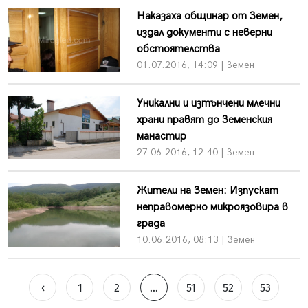
Наказаха общинар от Земен,
издал документи с неверни
обстоятелства
01.07.2016, 14:09 | Земен
Уникални и изтънчени млечни
храни правят до Земенския
манастир
27.06.2016, 12:40 | Земен
Жители на Земен: Изпускат
неправомерно микроязовира в
града
10.06.2016, 08:13 | Земен
‹
1
2
...
51
52
53