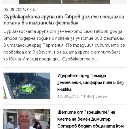
05.08.2026, 08:52
Сурвакарската група от Габров дол със специална
покана в италиански фестивал
Сурвакарската група от земенското село Габров дол за
втора подерна година с покана за участие във фестивал
в италанския град Тертения. По традиция събитието се
провежда от 9 август, но нашата група е отпътувала
за Южна Италия преди дни. Сурвакарите о...
Изправят пред Темида
земенчанин, шофирал пиян и без
книжка
10.08.2016, 11:40 | Земен
Щетите от "грешките" на
кмета на Земен Димитър
Сотиров водят общината към