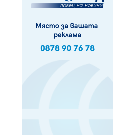
Проверявайте съмнителните линкове в bezopasno.net
05.08.2026, 15:42
На 95 години почина Лиляна Десова
05.08.2026, 15:18
Радев: Работи се активно за запазването на
средствата по Плана за справедлив преход за
въглищните райони
05.08.2026, 14:57
Звезди от световна сцена в Перник ще пеят на
Пернишката крепост
05.08.2026, 14:01
„Топлофикация Перник“ напредва с дигитализацията
на отчетния процес
05.08.2026, 11:48
Радев: Работи се усилено за спасяване на средствата
по Плана за справедлив преход за Стара Загора,
Кюстендил и Перник
05.08.2026, 11:34