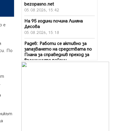
bezopasno.net
05.08.2026, 15:42
На 95 години почина Лиляна
о е
Десова
05.08.2026, 15:18
Радев: Работи се активно за
я
запазването на средствата по
си. По
Плана за справедлив преход за
въглищните райони
05.08.2026, 14:57
ст
Звезди от световна сцена в
Перник ще пеят на Пернишката
.
крепост
05.08.2026, 14:01
а
„Топлофикация Перник“
напредва с дигитализацията на
тникът
отчетния процес
за
05.08.2026, 11:48