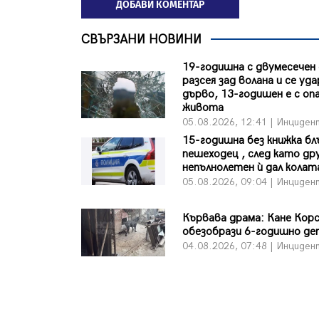
ДОБАВИ КОМЕНТАР
СВЪРЗАНИ НОВИНИ
19-годишна с двумесечен
разсея зад волана и се уда
дърво, 13-годишен е с оп
живота
05.08.2026, 12:41 | Инциден
15-годишна без книжка бл
пешеходец , след като др
непълнолетен ѝ дал колат
05.08.2026, 09:04 | Инциден
Кървава драма: Кане Кор
обезобрази 6-годишно де
04.08.2026, 07:48 | Инциден