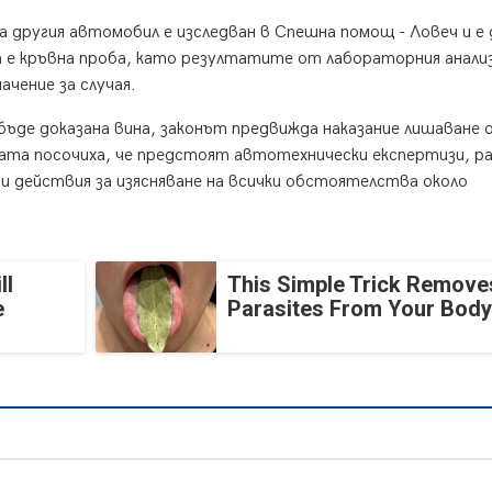
другия автомобил е изследван в Спешна помощ - Ловеч и е 
 е кръвна проба, като резултатите от лабораторния анали
чение за случая.
бъде доказана вина, законът предвижда наказание лишаване 
ата посочиха, че предстоят автотехнически експертизи, р
и действия за изясняване на всички обстоятелства около
ll
This Simple Trick Removes
e
Parasites From Your Body