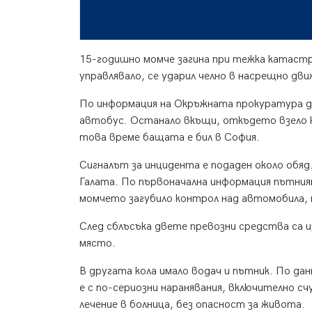
15-годишно момче загина при тежка катастр
управлявало, се ударил челно в насрещно дв
По информация на Окръжната прокуратура де
автобус. Останало вкъщи, откъдето взело к
това време бащата е бил в София.
Сигналът за инцидента е подаден около обя
Галата. По първоначална информация пътния
момчето загубило контрол над автомобила, н
След сблъсъка двете превозни средства са и
място.
В другата кола имало водач и пътник. По д
е с по-сериозни наранявания, включително сч
лечение в болница, без опасност за живота.