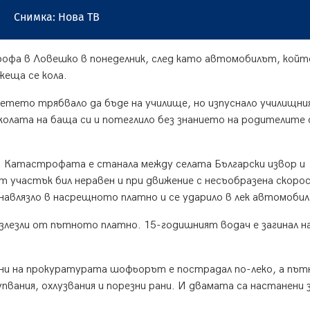
Снимка: Нова ТВ
офа в Ловешко в понеделник, след като автомобилът, койт
ижеща се кола.
тето трябвало да бъде на училище, но изпуснало училищни
олата на баща си и потеглило без знанието на родителите 
д. Катастрофата е станала между селата Български извор и
т участък бил неравен и при движение с несъобразена скоро
авлязло в насрещното платно и се ударило в лек автомобил
злезли от пътното платно. 15-годишният водач е загинал н
анни на прокуратурата шофьорът е пострадал по-леко, а пъ
упвания, охлузвания и порезни рани. И двамата са настанени 