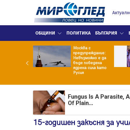
Актуалн
ОБЩИНИ
ПОЛИТИКА
БЪЛГАРИЯ
е не рушим
Москва с
о Земята: 4-
предупреждание:
ен фрагмент на
Невъзможно е да
ceX удари
бъде победена
ата
ядрена сила като
Русия
Fungus Is A Parasite, 
Of Plain...
15-годишен закъсня за учи