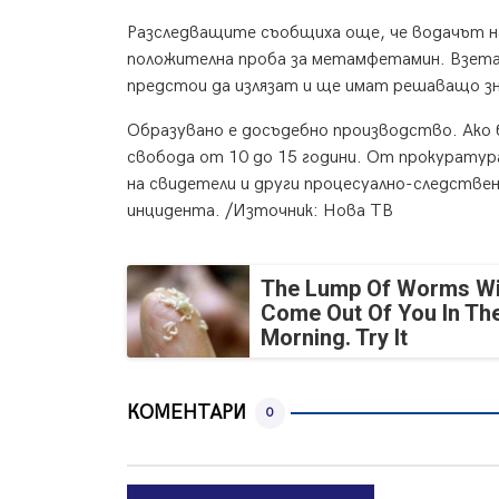
Разследващите съобщиха още, че водачът на 
положителна проба за метамфетамин. Взета
предстои да излязат и ще имат решаващо зна
Образувано е досъдебно производство. Ако 
свобода от 10 до 15 години. От прокуратур
на свидетели и други процесуално-следствен
инцидента. /Източник: Нова ТВ
The Lump Of Worms Wi
Come Out Of You In Th
Morning. Try It
КОМЕНТАРИ
0