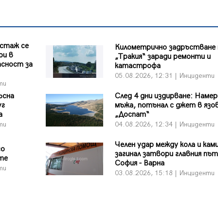
 стаж се
Километрично задръстване 
ри в
„Тракия“ заради ремонти и
асност за
катастрофа
05.08.2026, 12:31 | Инциденти
ти
ъсна
След 4 дни издирване: Намер
уг
мъжа, потънал с джет в язо
а
„Доспат“
ти
04.08.2026, 12:34 | Инциденти
Челен удар между кола и кам
со
загинал затвори главния път
те
София - Варна
ти
03.08.2026, 15:18 | Инциденти