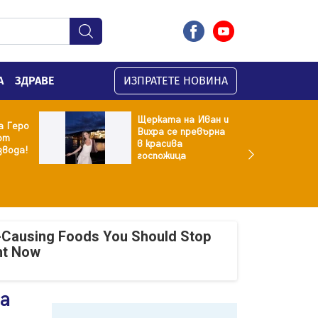
А
ЗДРАВЕ
ИЗПРАТЕТЕ НОВИНА
Щерката на Иван и
а Геро
Вихра се превърна
от
в красива
звода!
госпожица
-Causing Foods You Should Stop
ht Now
на