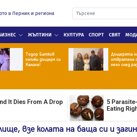
ото в Перник и региона
БИЗНЕС
ЖЪЛТИНИ
КУЛТУРА
СПОРТ
СВЯТ
МОД
Тодор Батков
Дъщерята н
омъжи дъщеря си
отвратена 
Калина!
него след ра
And It Dies From A Drop
5 Parasite
Eating Rig
лище, взе колата на баща си и заги