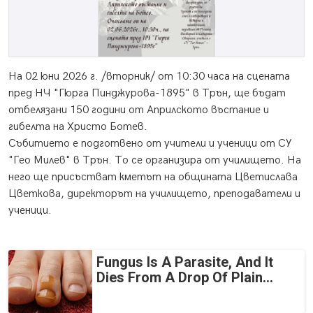
На 02 юни 2026 г. /вторник/ от 10:30 часа на сцената
пред НЧ "Гюрга Пинджурова-1895" в Трън, ще бъдат
отбелязани 150 години от Априлското въстание и
гибелта на Христо Ботев.
Събитието е подготвено от учители и ученици от СУ
"Гео Милев" в Трън. То се организира от училището. На
него ще присъстват кметът на общината Цветислава
Цветкова, директорът на училището, преподаватели и
ученици.
Fungus Is A Parasite, And It
Dies From A Drop Of Plain...