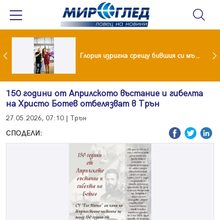
 и майка си построиха къща от 8000 стъклени бутилки
Глория изригна срещу бившия си мъж: Беше със 120-килограмова жена! Искаше бърза печалба...
150 години от Априлското въстание и гибелта
на Христо Ботев отбелязват в Трън
27.05.2026, 07:10 | Трън
СПОДЕЛИ: