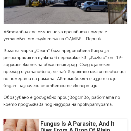
Автомобил със съмнение за пренабити номера е
установен от служители на ОДМВР – Перник.
Колата марка „Сеат“ била представена вчера за
регистрация на пункта в пернишкия кв. „Калкас“ от 19-
годишен жител на областния град. След щателен
преглед е установено, че най-вероятно има интервенция
по номерата на рамата. Автомобилът е иззет и ще
бъдат назначени съответните експертизи.
Образувано е досъдебно производство, работата по
което продължава под надзора на прокуратурата.
Fungus Is A Parasite, And It
Dies From A Drop Of Plain...