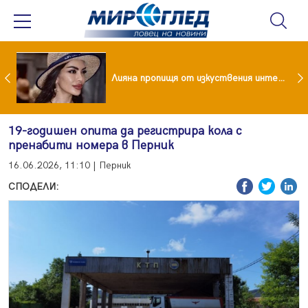
Популярен риалити герой заряза жена си заради друга
Лияна пропищя от изкуствения интелект
19-годишен опита да регистрира кола с
пренабити номера в Перник
16.06.2026, 11:10 | Перник
СПОДЕЛИ: