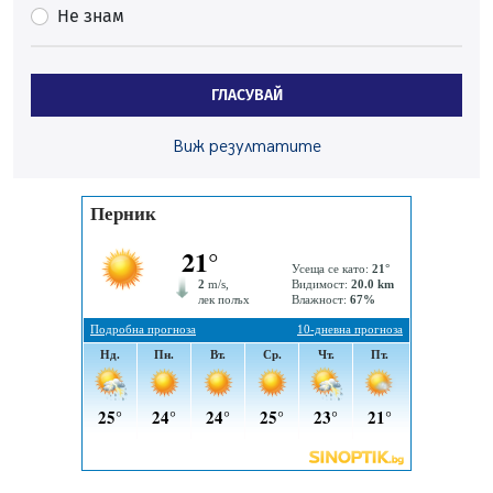
Не знам
06.08.2026, 00:48
Пернишки експерт за фишинг измамите:
Проверявайте съмнителните линкове в bezopasno.net
ГЛАСУВАЙ
05.08.2026, 15:42
На 95 години почина Лиляна Десова
Виж резултатите
05.08.2026, 15:18
Радев: Работи се активно за запазването на
средствата по Плана за справедлив преход за
въглищните райони
05.08.2026, 14:57