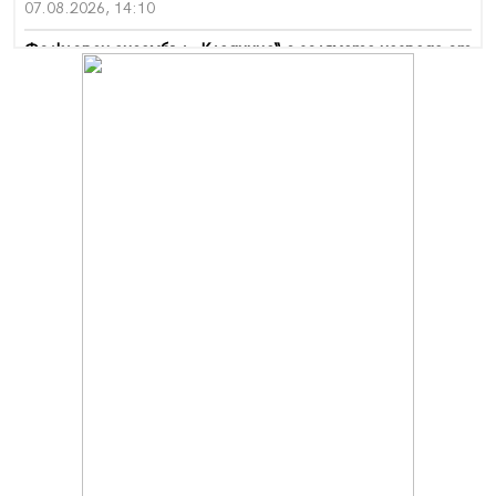
07.08.2026, 14:10
Фолклорен ансамбъл „Кладница“ с голямата награда от
фестивал в Полша
07.08.2026, 13:05
Частично бедствено положение в Перник заради
пропаднал път, обслужващ важен обект
07.08.2026, 12:05
Да отговорим на жегите с филм под звездите днес и
утре
07.08.2026, 10:21
Първите крачки в помощ на пенсионерите в Перник,
вече са факт
07.08.2026, 09:18
Пак ограничават камионите по магистралите в петък
и неделя. Ето обходните маршрути
07.08.2026, 07:55
Ето какво вдъхнови Здравка Евтимова за новата ѝ