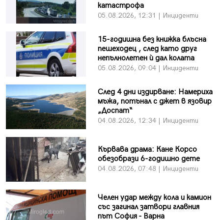
катастрофа
05.08.2026, 12:31 | Инциденти
15-годишна без книжка блъсна
пешеходец , след като друг
непълнолетен ѝ дал колата
05.08.2026, 09:04 | Инциденти
След 4 дни издирване: Намериха
мъжа, потънал с джет в язовир
„Доспат“
04.08.2026, 12:34 | Инциденти
Кървава драма: Кане Корсо
обезобрази 6-годишно дете
04.08.2026, 07:48 | Инциденти
Челен удар между кола и камион
със загинал затвори главния
път София - Варна