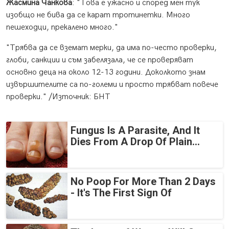
Жасмина Чанкова
: "Това е ужасно и според мен тук
изобщо не бива да се карат тротинетки. Много
пешеходци, прекалено много."
"Трябва да се вземат мерки, да има по-често проверки,
глоби, санкции и съм забелязала, че се проверяват
основно деца на около 12-13 години. Доколкото знам
извършителите са по-големи и просто трябват повече
проверки." /Източник: БНТ
Fungus Is A Parasite, And It
Dies From A Drop Of Plain...
No Poop For More Than 2 Days
- It's The First Sign Of