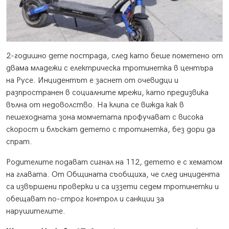
2-годишно дете пострада, след като беше пометено от
двама младежи с електрическа тротинетка в центъра
на Русе. Инцидентът е заснет от очевидци и
разпространен в социалните мрежи, като предизвика
вълна от недоволство. На клипа се вижда как в
пешеходната зона момчетата профучават с висока
скорост и блъскат детето с тротинетка, без дори да
спрат.
Родителите подават сигнал на 112, детето е с хематом
на главата. От Общината съобщиха, че след инцидента
са извършени проверки и са иззети седем тротинетки и
обещават по-строг контрол и санкции за
нарушителите.