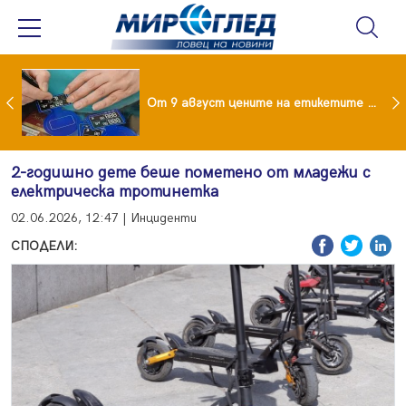
 за изграждане на 13-етажна "мегаджамия" разгневи жителите на Лондон
От 9 август цените на етикетите само в евро
2-годишно дете беше пометено от младежи с
електрическа тротинетка
02.06.2026, 12:47 | Инциденти
СПОДЕЛИ: