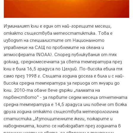
Изминалият юли е един от най-горещите месеци,
откакто съществува метеостатиктика. Това е
изводът на специалистите от Националното
управление на САЩ по проблемите на океана и
атмосферата (NOAA).
Според публикувания от тях
доклад, средномесечната за света температура през
юли е била 16,5 градуса по Целзий. По-висока ебила тя
само през 1998 г. Същата година досега е била и с най-
висока средна температура за периода от януари до
юли. 2010-та обаче вече държи „палмата на
първенството“ - за първите седем месеца отчетената
средна температура е 14,5 градуса или повече от всяка
друга година откакто съществува метеорологична
статистика.„Изтощителните жеги, пожарите и
наводненията, които се наблюдават през годината в