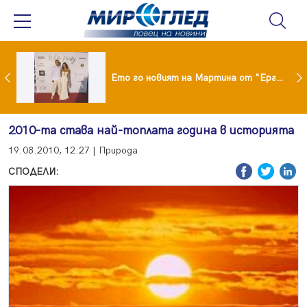
ики Кънчев се разведе тайно като Геро
Ето го новият на Мартина от "Ергенът"
2010-та става най-топлата година в историята
19.08.2010, 12:27 | Природа
СПОДЕЛИ: