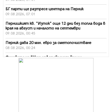
БГ парти ще разтресе центъра на Перник
09.08.2026, 07:01
Пернишкият кв. "Изток" още 12 дни без топла вода в
края на август и началото на септември
09.08.2026, 00:45
Перник дава 20 млн. евро за сметопочистване
08.08.2026, 00:24
Феновете на "Миньор" превземат Разлог
07.08.2026, 14:52
Ремонтът на ул. "Ален мак" в Перник е в заключителен
етап
07.08.2026, 14:10
Фолклорен ансамбъл „Кладница“ с голямата награда от
фестивал в Полша
07.08.2026, 13:05
Частично бедствено положение в Перник заради