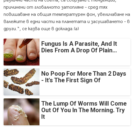
различни части на света, са свързани с тенденции,
причинени от глобалното затопляне – сред тях
повишаване на общия температурен фон, увеличаване на
валежите в едни части на планетата и засушаването – в
други.“, се казва още в доклада.(а)
Fungus Is A Parasite, And It
Dies From A Drop Of Plain...
No Poop For More Than 2 Days
- It's The First Sign Of
The Lump Of Worms Will Come
Out Of You In The Morning. Try
It