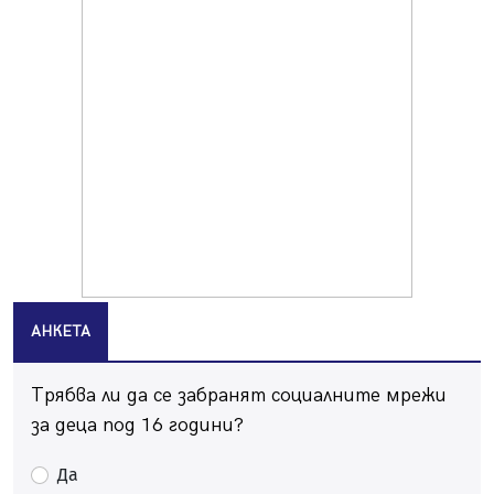
Върви почистване на главен път от квартал „Бела
вода“ до кв. „Църква“
06.08.2026, 10:57
Четири сигнала до пожарната в Перник за денонощие,
пожарникарите призовават към повишено внимание
06.08.2026, 09:43
Много заразен вирус върлува в Перник
06.08.2026, 09:28
Проверки за спазване правилата за пожарна
безопасност по време на жътвената кампания в
Перник
06.08.2026, 07:51
АНКЕТА
Ето какви забавления ще има през август в Перник
06.08.2026, 00:48
Трябва ли да се забранят социалните мрежи
Пернишки експерт за фишинг измамите:
за деца под 16 години?
Проверявайте съмнителните линкове в bezopasno.net
05.08.2026, 15:42
Да