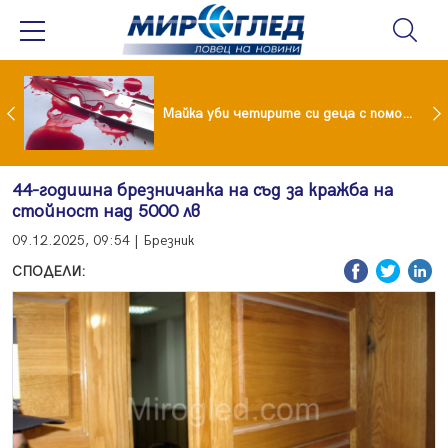
Проф.Кантарджиев: Пазете се от комарите и полово предаваните инфекции
Майка уби четирите си деца с помощта на баба им, след което се самоуби
44-годишна брезничанка на съд за кражба на
стойност над 5000 лв
09.12.2025, 09:54 | Брезник
СПОДЕЛИ: