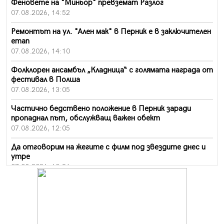
Феновете на "Миньор" превземат Разлог
07.08.2026, 14:52
Ремонтът на ул. "Ален мак" в Перник е в заключителен
етап
07.08.2026, 14:10
Фолклорен ансамбъл „Кладница“ с голямата награда от
фестивал в Полша
07.08.2026, 13:05
Частично бедствено положение в Перник заради
пропаднал път, обслужващ важен обект
07.08.2026, 12:05
Да отговорим на жегите с филм под звездите днес и
утре
07.08.2026, 10:21
Първите крачки в помощ на пенсионерите в Перник,
вече са факт
07.08.2026, 09:18