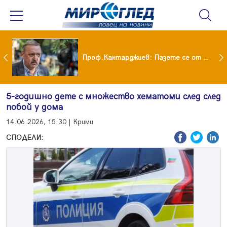
шия си мъж: Беше със 120-килограмова жена! Искаше бърза печалба...
Проф.Кантарджиев: Пазете се от комарите и полово предаваните инфекции
5-годишно дете с множество хематоми след след
побой у дома
14.06.2026, 15:30 | Крими
СПОДЕЛИ: