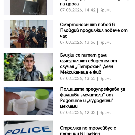
на дрога
07.08.2026, 14:42 | Крими
Смъртоносният побой в
Пловдив продължил повече от
час
07.08.2026, 13:58 | Крими
Близки се питат дали
изчезналият свидетел от
случая „Петрохан“ Деян
Мексиканеца е жив
07.08.2026, 13:53 | Крими
Полицията предупреждава за
фалшиви „лечители“ от
Родопите и „чудодейни“
мехлеми
07.08.2026, 12:32 | Крими
Стреляха по тролейбус с
пътници в Плевен