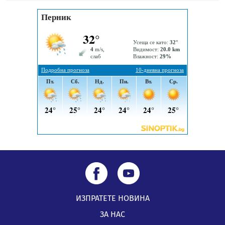
„Топлофикация Перник“ напредва с дигитализацията
на отчетния процес
05.08.2026, 11:48
Радев: Работи се усилено за спасяване на средствата
по Плана за справедлив преход за Стара Загора,
Кюстендил и Перник
05.08.2026, 11:34
ИЗПРАТЕТЕ НОВИНА
ЗА НАС