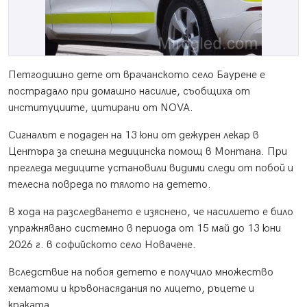
Петгодишно дете от врачанското село Баурене е
пострадало при домашно насилие, съобщиха от
институциите, цитирани от NOVA.
Сигналът е подаден на 13 юни от дежурен лекар в
Центъра за спешна медицинска помощ в Монтана. При
прегледа медиците установили видими следи от побой и
телесна повреда по тялото на детето.
В хода на разследването е изяснено, че насилието е било
упражнявано системно в периода от 15 май до 13 юни
2026 г. в софийското село Новачене.
Вследствие на побоя детето е получило множество
хематоми и кръвонасядания по лицето, ръцете и
краката.