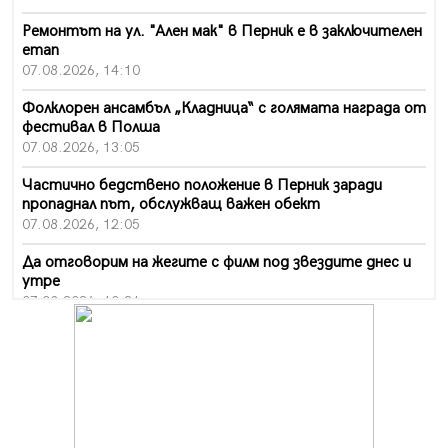
Ремонтът на ул. "Ален мак" в Перник е в заключителен
етап
07.08.2026, 14:10
Фолклорен ансамбъл „Кладница“ с голямата награда от
фестивал в Полша
07.08.2026, 13:05
Частично бедствено положение в Перник заради
пропаднал път, обслужващ важен обект
07.08.2026, 12:05
Да отговорим на жегите с филм под звездите днес и
утре
07.08.2026, 10:21
Първите крачки в помощ на пенсионерите в Перник,
вече са факт
07.08.2026, 09:18
Пак ограничават камионите по магистралите в петък
и неделя. Ето обходните маршрути