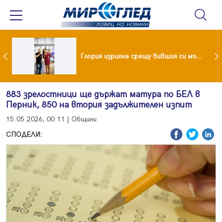
 и майка си построиха къща от 8000 стъклени бутилки
Глория изригна срещу бившия си мъж: Беше със 120-килограмова жена! Искаше бърза печалба...
883 зрелостници ще държат матура по БЕЛ в
Перник, 850 на втория задължителен изпит
15.05.2026, 00:11 | Общини
СПОДЕЛИ: