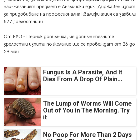
най-желаният предмет е Английски език. Държавен изпит
за придобиване на професионална квалификация са заявили
577 зрелостници.
От РУО - Перник допълниха, че допълнителните
зрелостни изпити по желание ще се провеждат от 26 до
29 май.
Fungus Is A Parasite, And It
Dies From A Drop Of Plain...
The Lump of Worms Will Come
Out of You in The Morning. Try
it
No Poop For More Than 2 Days