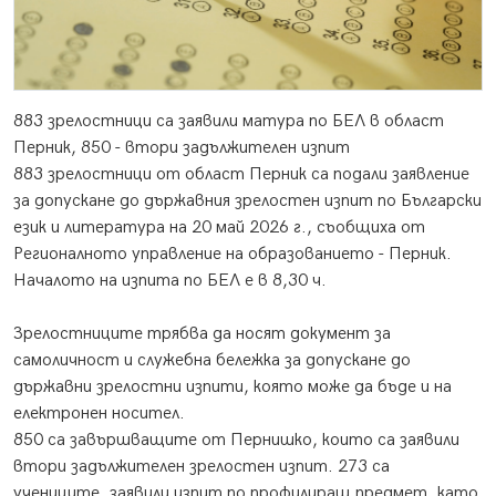
883 зрелостници са заявили матура по БЕЛ в област
Перник, 850 - втори задължителен изпит
883 зрелостници от област Перник са подали заявление
за допускане до държавния зрелостен изпит по Български
език и литература на 20 май 2026 г., съобщиха от
Регионалното управление на образованието - Перник.
Началото на изпита по БЕЛ е в 8,30 ч.
Зрелостниците трябва да носят документ за
самоличност и служебна бележка за допускане до
държавни зрелостни изпити, която може да бъде и на
електронен носител.
850 са завършващите от Пернишко, които са заявили
втори задължителен зрелостен изпит. 273 са
учениците, заявили изпит по профилиращ предмет, като