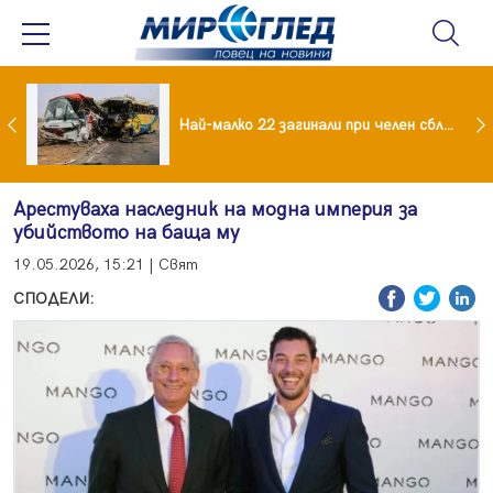
езидент: Искаме споразумение със САЩ , но без компромиси
Най-малко 22 загинали при челен сблъсък между два автобуса
Арестуваха наследник на модна империя за
убийството на баща му
19.05.2026, 15:21 | Свят
СПОДЕЛИ: