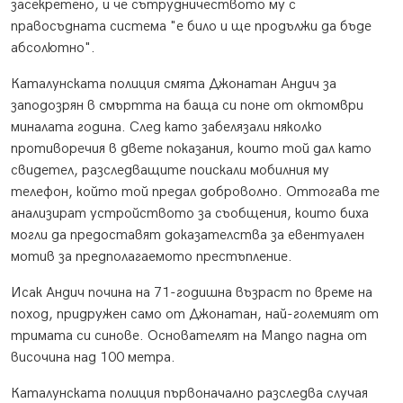
засекретено, и че сътрудничеството му с
правосъдната система "е било и ще продължи да бъде
абсолютно".
Каталунската полиция смята Джонатан Андич за
заподозрян в смъртта на баща си поне от октомври
миналата година. След като забелязали няколко
противоречия в двете показания, които той дал като
свидетел, разследващите поискали мобилния му
телефон, който той предал доброволно. Оттогава те
анализират устройството за съобщения, които биха
могли да предоставят доказателства за евентуален
мотив за предполагаемото престъпление.
Исак Андич почина на 71-годишна възраст по време на
поход, придружен само от Джонатан, най-големият от
тримата си синове. Основателят на Mango падна от
височина над 100 метра.
Каталунската полиция първоначално разследва случая