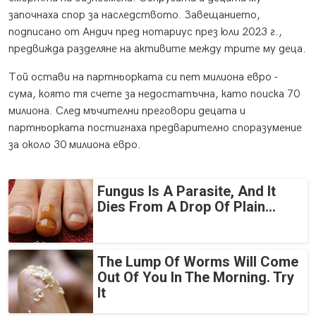
започнаха спор за наследството. Завещанието,
подписано от Андич пред нотариус през юли 2023 г.,
предвижда разделяне на активите между трите му деца.
Той остави на партньорката си пет милиона евро -
сума, която тя счете за недостатъчна, като поиска 70
милиона. След мъчителни преговори децата и
партньорката постигнаха предварително споразумение
за около 30 милиона евро.
Fungus Is A Parasite, And It
Dies From A Drop Of Plain...
The Lump Of Worms Will Come
Out Of You In The Morning. Try
It