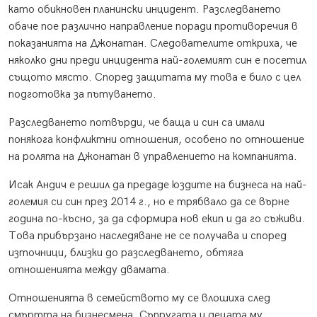
като обикновен планински инцидент. Разследването
обаче пое различно направление поради противоречия в
показанията на Джонатан. Следователите откриха, че
няколко дни преди инцидента най-големият син е посетил
същото място. Според защитата му това е било с цел
подготовка за пътуването.
Разследването потвърди, че баща и син са имали
понякога конфликтни отношения, особено по отношение
на ролята на Джонатан в управлението на компанията.
Исак Андич е решил да предаде юздите на бизнеса на най-
големия си син през 2014 г., но е трябвало да се върне
година по-късно, за да сформира нов екип и да го съживи.
Това прибързано наследяване не се получава и според
източници, близки до разследването, обтяга
отношенията между двамата.
Отношенията в семейството му се влошиха след
смъртта на бизнесмена. Съпругата и децата му