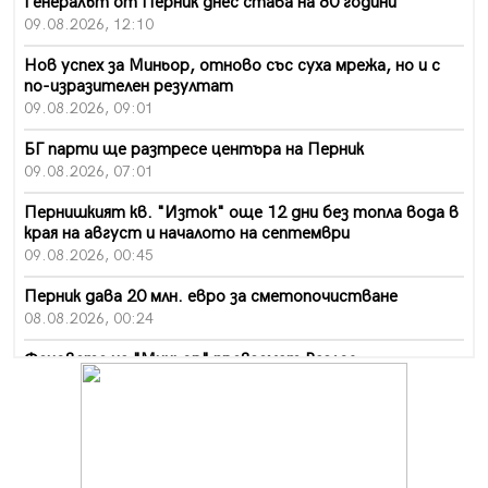
Генералът от Перник днес става на 80 години
09.08.2026, 12:10
Нов успех за Миньор, отново със суха мрежа, но и с
по-изразителен резултат
09.08.2026, 09:01
БГ парти ще разтресе центъра на Перник
09.08.2026, 07:01
Пернишкият кв. "Изток" още 12 дни без топла вода в
края на август и началото на септември
09.08.2026, 00:45
Перник дава 20 млн. евро за сметопочистване
08.08.2026, 00:24
Феновете на "Миньор" превземат Разлог
07.08.2026, 14:52
Ремонтът на ул. "Ален мак" в Перник е в заключителен
етап
07.08.2026, 14:10