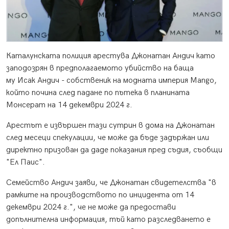
Каталунската полиция арестува Джонатан Андич като
заподозрян в предполагаемото убийство на баща
му Исак Андич - собственик на модната империя Mango,
който почина след падане по пътека в планината
Монсерат на 14 декември 2024 г.
Арестът е извършен тази сутрин в дома на Джонатан
след месеци спекулации, че може да бъде задържан или
директно призован да даде показания пред съдия, съобщи
"Ел Паис".
Семейство Андич заяви, че Джонатан свидетелства "в
рамките на производството по инцидента от 14
декември 2024 г.", че не може да предостави
допълнителна информация, тъй като разследването е