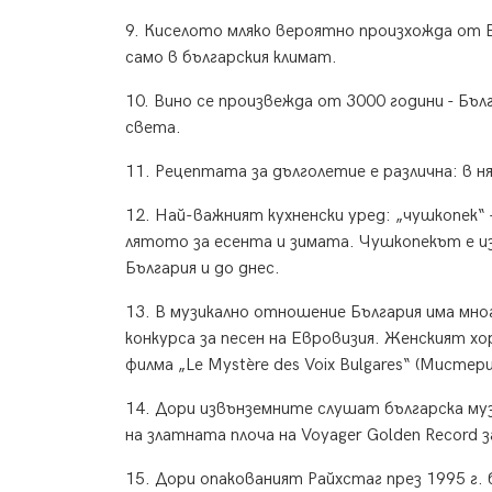
9. Киселото мляко вероятно произхожда от Бъ
само в българския климат.
10. Вино се произвежда от 3000 години - Бъ
света.
11. Рецептата за дълголетие е различна: в н
12. Най-важният кухненски уред: „чушкопек“ -
лятото за есента и зимата. Чушкопекът е из
България и до днес.
13. В музикално отношение България има мног
конкурса за песен на Евровизия. Женският хо
филма „Le Mystère des Voix Bulgares“ (Мистер
14. Дори извънземните слушат българска музи
на златната плоча на Voyager Golden Record 
15. Дори опакованият Райхстаг през 1995 г.