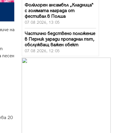
Фолклорен ансамбъл „Кладница“
с голямата награда от
фестивал в Полша
07.08.2026, 13:05
миче на
Частично бедствено положение
в Перник заради пропаднал път,
обслужващ важен обект
ят
07.08.2026, 12:05
а песен
Да отговорим на жегите с филм
под звездите днес и утре
07.08.2026, 10:21
Първите крачки в помощ на
пенсионерите в Перник, вече са
факт
07.08.2026, 09:18
Пак ограничават камионите по
ува 20
магистралите в петък и неделя.
Ето обходните маршрути
07.08.2026, 07:55