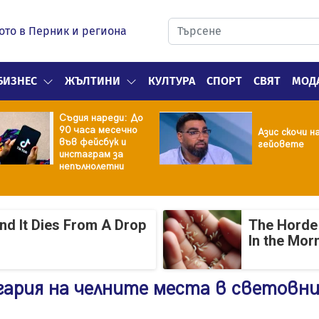
ото в Перник и региона
БИЗНЕС
ЖЪЛТИНИ
КУЛТУРА
СПОРТ
СВЯТ
МОД
Съдия нареди: До
90 часа месечно
Азис скочи н
във фейсбук и
гейовете
инстаграм за
непълнолетни
And It Dies From A Drop
The Horde 
In the Mor
гария на челните места в световн