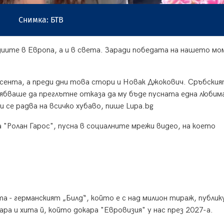
Снимка: БТВ
диите в Европа, а и в света. Заради победата на нашето мо
сента, а преди дни това стори и Новак Джокович. Сръбски
ябваше да преглътне отказа да му бъде пусната една любим
и се радва на всичко хубаво, пише Lupa.bg
 "Ролан Гарос", пусна в социалните мрежи видео, на което
 - германският „Билд“, който е с над милион тираж, публик
ара и хита й, който докара "Евровизия" у нас през 2027-а.