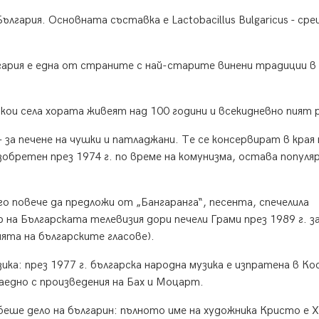
лгария. Основната съставка е Lactobacillus Bulgaricus - сре
лгария е една от страните с най-старите винени традиции в
якои села хората живеят над 100 години и всекидневно пият р
 за печене на чушки и патладжани. Те се консервират в края 
обретен през 1974 г. по време на комунизма, остава популяр
о повече да предложи от „Бангаранга“, песента, спечелила
р на Българската телевизия дори печели Грами през 1989 г. з
ията на българските гласове).
ка: през 1977 г. българска народна музика е изпратена в Ко
заедно с произведения на Бах и Моцарт.
 беше дело на българин: пълното име на художника Кристо е