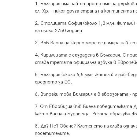
1. България има най-старото име на държава
сл. Хр. - никоя друга страна на континента н
2. Столицата София (около 1,2 млн. жители)
на около 2750 години.
3. Във Варна на Черно море се намира най-
4. Кирилицата е създадена в България. С при
става третата официална азбука в Европейск
5. България (около 6,5 млн. жители) е най-б
средното за ЕС.
6. Въпреки това България е в еврозоната - 
7. От Евровизия във Виена победителката Дар
както Виена и Будапеща. Реката образува 45
8. Да? Не? Обаче? Клатенето на глава означа
посетителите.