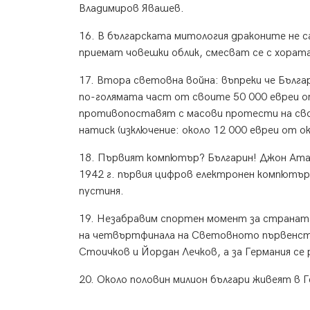
Владимиров Явашев.
16. В българската митология драконите не с
приемат човешки облик, смесват се с хорат
17. Втора световна война: въпреки че Българ
по-голямата част от своите 50 000 евреи от
противопоставят с масови протести на свои
натиск (изключение: около 12 000 евреи от 
18. Първият компютър? Българин! Джон Атан
1942 г. първия цифров електронен компютър 
пустиня.
19. Незабравим спортен момент за странат
на четвъртфинала на Световното първенств
Стоичков и Йордан Лечков, а за Германия се
20. Около половин милион българи живеят в Г