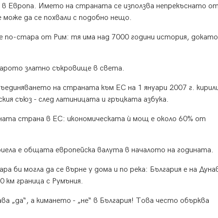
 в Европа. Името на страната се използва непрекъснато от
е може да се похвали с подобно нещо.
 е по-стара от Рим: тя има над 7000 години история, докато
старото златно съкровище в света.
съединяването на страната към ЕС на 1 януари 2007 г. кири
ия съюз - след латиницата и гръцката азбука.
едната страна в ЕС: икономическата ѝ мощ е около 60% от
приела е общата европейска валута в началото на годината.
а би могла да се върне у дома и по река: България е на Дуна
0 км граница с Румъния.
ва „да“, а кимането - „не“ в България! Това често обърква