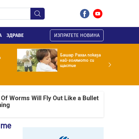
А
ЗДРАВЕ
ИЗПРАТЕТЕ НОВИНА
Башар Рахал показа
а
най-голямото си
щастие
Of Worms Will Fly Out Like a Bullet
ning
ите