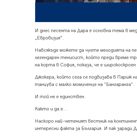
И днес песента на Дара е основна тема в ме
„Евровизия“.
Навсякъде можете да чуете мелодията на пе
легендарен тенисист, който преди време тр
на корта в София, показа, че е широкоскроен 
Джокера, който сега се подвизава в Париж на
танцува с малко момиченце на "Бангаранга".
И той не е единствен.
Както и да е...
Наскоро най-четеният вестник на континента
интересни факта за България. И пак заради Д