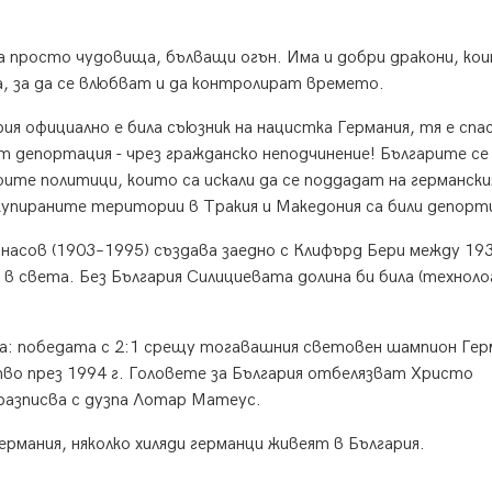
а просто чудовища, бълващи огън. Има и добри дракони, ко
а, за да се влюбват и да контролират времето.
ия официално е била съюзник на нацистка Германия, тя е спа
 депортация - чрез гражданско неподчинение! Българите се
те политици, които са искали да се поддадат на германски
окупираните територии в Тракия и Македония са били депорт
асов (1903–1995) създава заедно с Клифърд Бери между 193
в света. Без България Силициевата долина би била (техноло
а: победата с 2:1 срещу тогавашния световен шампион Гер
о през 1994 г. Головете за България отбелязват Христо
 разписва с дузпа Лотар Матеус.
ермания, няколко хиляди германци живеят в България.