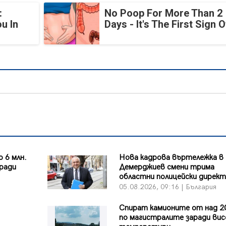
:
No Poop For More Than 2
u In
Days - It's The First Sign O
 6 млн.
Нова кадрова въртележка в
аради
Демерджиев смени трима
областни полицейски дирек
я
05.08.2026, 09:16 | България
Спират камионите от над 2
по магистралите заради ви