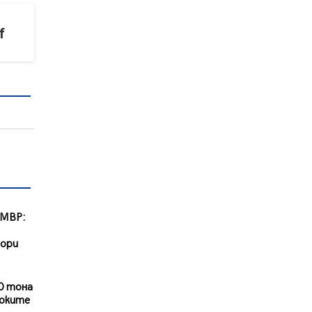
f
 МВР:
тори
0 тона
соките