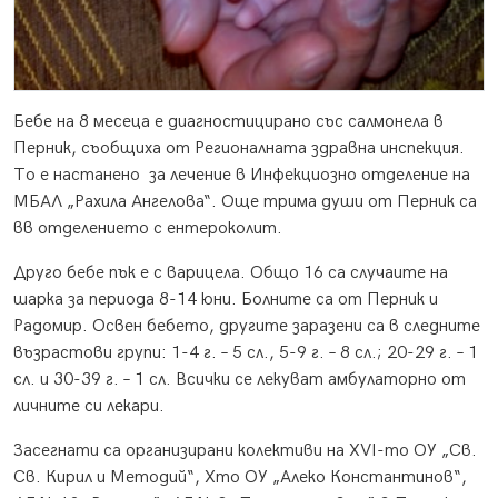
Бебе на 8 месеца е диагностицирано със салмонела в
Перник, съобщиха от Регионалната здравна инспекция.
То е настанено за лечение в Инфекциозно отделение на
МБАЛ „Рахила Ангелова“. Още трима души от Перник са
вв отделението с ентероколит.
Друго бебе пък е с варицела. Общо 16 са случаите на
шарка за периода 8-14 юни. Болните са от Перник и
Радомир. Освен бебето, другите заразени са в следните
възрастови групи: 1-4 г. – 5 сл., 5-9 г. – 8 сл.; 20-29 г. – 1
сл. и 30-39 г. – 1 сл. Всички се лекуват амбулаторно от
личните си лекари.
Засегнати са организирани колективи на XVI-то ОУ „Св.
Св. Кирил и Методий“, Xто ОУ „Алеко Константинов“,