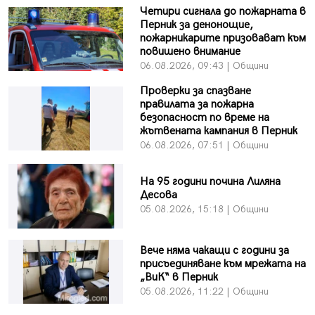
Четири сигнала до пожарната в
Перник за денонощие,
пожарникарите призовават към
повишено внимание
06.08.2026, 09:43 | Общини
Проверки за спазване
правилата за пожарна
безопасност по време на
жътвената кампания в Перник
06.08.2026, 07:51 | Общини
На 95 години почина Лиляна
Десова
05.08.2026, 15:18 | Общини
Вече няма чакащи с години за
присъединяване към мрежата на
„ВиК“ в Перник
05.08.2026, 11:22 | Общини