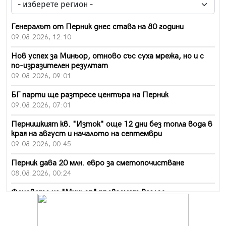
Генералът от Перник днес става на 80 години
09.08.2026, 12:10
Нов успех за Миньор, отново със суха мрежа, но и с
по-изразителен резултат
09.08.2026, 09:01
БГ парти ще разтресе центъра на Перник
09.08.2026, 07:01
Пернишкият кв. "Изток" още 12 дни без топла вода в
края на август и началото на септември
09.08.2026, 00:45
Перник дава 20 млн. евро за сметопочистване
08.08.2026, 00:24
Феновете на "Миньор" превземат Разлог
07.08.2026, 14:52
Ремонтът на ул. "Ален мак" в Перник е в заключителен