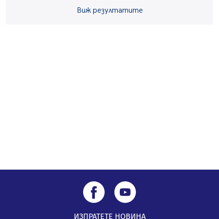
Ето какви забавления ще има през август в Перник
Виж резултатите
06.08.2026, 00:48
Пернишки експерт за фишинг измамите:
Проверявайте съмнителните линкове в bezopasno.net
05.08.2026, 15:42
ИЗПРАТЕТЕ НОВИНА