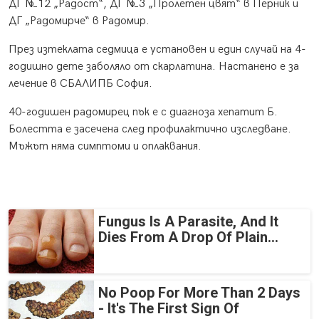
ДГ №12 „Радост“, ДГ №3 „Пролетен цвят“ в Перник и
ДГ „Радомирче“ в Радомир.
През изтеклата седмица е установен и един случай на 4-
годишно дете заболяло от скарлатина. Настанено е за
лечение в СБАЛИПБ София.
40-годишен радомирец пък е с диагноза хепатит Б.
Болестта е засечена след профилактично изследване.
Мъжът няма симптоми и оплаквания.
Fungus Is A Parasite, And It
Dies From A Drop Of Plain...
No Poop For More Than 2 Days
- It's The First Sign Of