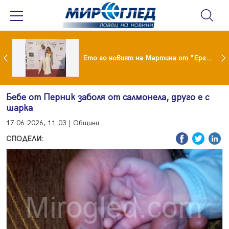
ики Кънчев се разведе тайно като Геро
Ето го новият на Мартина от "Ергенът"
Бебе от Перник заболя от салмонела, друго е с
шарка
17.06.2026, 11:03 | Общини
СПОДЕЛИ: