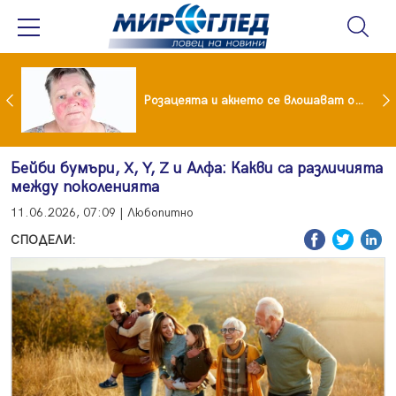
ейчева отиде на море след убийството на Владо Загатото, скарала се с него за пари
Розацеята и акнето се влошават от слънцето
Бейби бумъри, X, Y, Z и Алфа: Какви са различията
между поколенията
11.06.2026, 07:09 | Любопитно
СПОДЕЛИ: