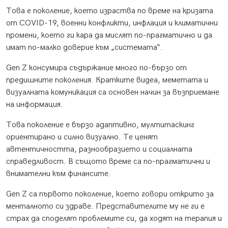
Това е поколение, което израства по време на кризата
от COVID-19, военни конфликти, инфлация и климатични
промени, което ги кара да мислят по-прагматично и да
имат по-малко доверие към „системата“.
Gen Z консумира съдържание много по-бързо от
предишните поколения. Кратките видеа, меметата и
визуалната комуникация са основен начин за възприемане
на информация.
Това поколение е бързо адаптивно, мултитаскинг
ориентирано и силно визуално. Те ценят
автентичността, разнообразието и социалната
справедливост. В същото време са по-прагматични и
внимателни към финансите.
Gen Z са първото поколение, което говори открито за
менталното си здраве. Представителите му не ги е
страх да споделят проблемите си, да ходят на терапия и