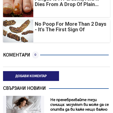
Dies From A Drop Of Plain...
No Poop For More Than 2 Days
- It's The First Sign Of
КОМЕНТАРИ
0
ДОБАВИ КОМЕНТАР
СВЪРЗАНИ НОВИНИ
Не пренебрегвайте тези
сънища: мозъкът ви може да се
опитва да ви каже нещо важно