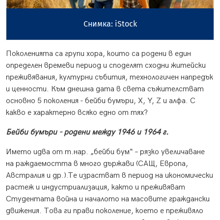
Снимка: iStock
Поколенията са групи хора, които са родени в един
определен времеви период и споделят сходни житейски
преживявания, културни събития, технологичен напредък
и ценности. Към днешна дата в света съжителстват
основно 5 поколения - бейби бумъри, X, Y, Z и алфа. С
какво е характерно всяко едно от тях?
Бейби бумъри - родени между 1946 и 1964 г.
Името идва от т.нар. „бейби бум“ – рязко увеличаване
на раждаемостта в много държави (САЩ, Европа,
Австралия и др.).Те израстват в период на икономически
растеж и индустриализация, както и преживяват
Студентата война и началото на масовите граждански
движения. Това ги прави поколение, което е преживяло