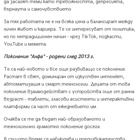
да засагят теми като тревожността, депресията,
бърнаута и самочувствието.
За тях работата не е на всяка цена и балансират между
личен живот и кариера. Те се интересуват от политика,
но по нетрадиционен начин - чрез TikTok, подкасти,
YouTube и мемета.
Поколение "Алфа" - родени след 2013 г.
Те са най-новото и все още развиващо се поколение.
Растат в свят, доминиран от изкуствен интелект,
автоматизация и смарт технологии. Децата от това
поколение взаимодействат с устройства още от ранна
възраст - таблети, гласови асистенти и интерактивни
платформи са част от ежедневието им.
Очаква се те да бъдат най-образованото и
технологично грамотно поколение досега.
В същото време се наблюдава и предизвикателство