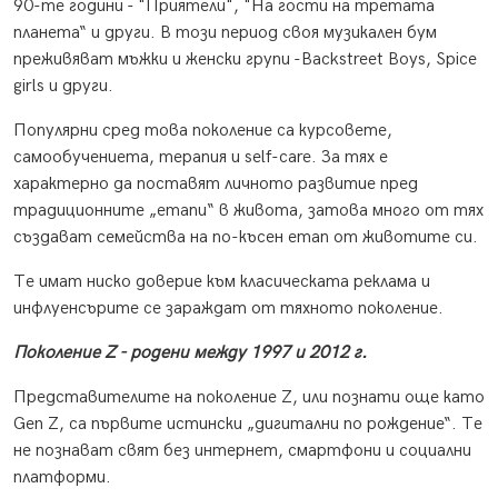
90-те години - "Приятели", "На гости на третата
планета“ и други. В този период своя музикален бум
преживяват мъжки и женски групи -Backstreet Boys, Spice
girls и други.
Популярни сред това поколение са курсовете,
самообучениета, терапия и self-care. За тях е
характерно да поставят личното развитие пред
традиционните „етапи“ в живота, затова много от тях
създават семейства на по-късен етап от животите си.
Те имат ниско доверие към класическата реклама и
инфлуенсърите се зараждат от тяхното поколение.
Поколение Z - родени между 1997 и 2012 г.
Представителите на поколение Z, или познати още като
Gen Z, са първите истински „дигитални по рождение“. Те
не познават свят без интернет, смартфони и социални
платформи.