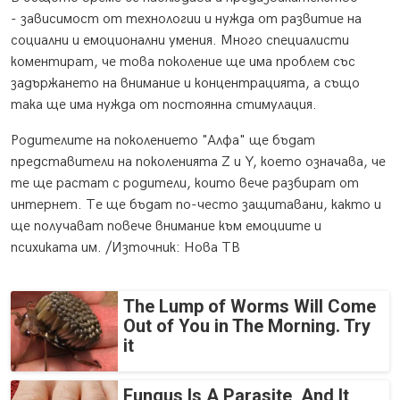
- зависимост от технологии и нужда от развитие на
социални и емоционални умения. Много специалисти
коментират, че това поколение ще има проблем със
задържането на внимание и концентрацията, а също
така ще има нужда от постоянна стимулация.
Родителите на поколението "Алфа" ще бъдат
представители на поколенията Z и Y, което означава, че
те ще растат с родители, които вече разбират от
интернет. Те ще бъдат по-често защитавани, както и
ще получават повече внимание към емоциите и
психиката им. /Източник: Нова ТВ
The Lump of Worms Will Come
Out of You in The Morning. Try
it
Fungus Is A Parasite, And It