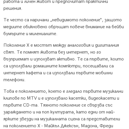
работа и личен живот и предпочитат практични
решения.
Те често са наричани „невидимото поколение“, защото
медиите обикновено обръщат повече внимание на бейби
бумърите и милениалите.
Поколение X е мостът между аналоговия и дигиталния
свят. Те помнят живота без интернет, но го
възприемат и използват активно. Те са първите, които
са използвали домашните компютри, посещавали са
интернет кафета и са използвали първите мобилни
телефони.
Това е поколението, което е гледало първите музикални
клипове по MTV и е използвало касетки, видеокасети и
първите CD-та. Тяхното поколение се свързва със
зараждането и на поп културата, като едни от най-
ярките звезди на музикалната сцена са представители
на поколението X - Майкъл Джексън, Мадона, Фреди