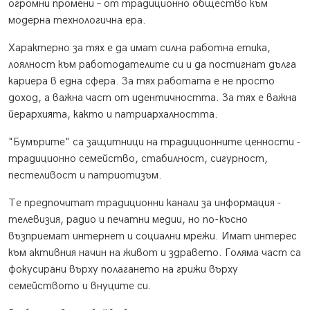
огромни промени – от традиционно общество към
модерна технологична ера.
Характерно за тях е да имат силна работна етика,
лоялност към работодателите си и да постигнат дълга
кариера в една сфера. За тях работата е не просто
доход, а важна част от идентичността. За тях е важна
йерархията, както и патриархалността.
"Бумърите" са защитници на традиционните ценности -
традиционно семейство, стабилност, сигурност,
пестеливост и патриотизъм.
Те предпочитат традиционни канали за информация -
телевизия, радио и печатни медии, но по-късно
възприемат интернет и социални мрежи. Имат интерес
към активния начин на живот и здравето. Голяма част са
фокусирани върху полагането на грижи върху
семейството и внуците си.