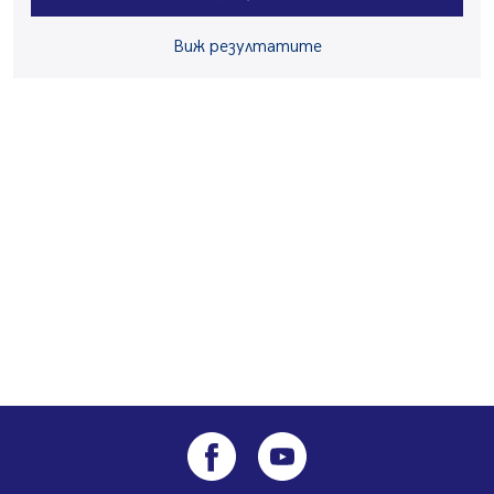
Ето какво вдъхнови Здравка Евтимова за новата ѝ
книга
Виж резултатите
07.08.2026, 00:11
Продължава изграждането на нови паркоместа в
Перник
06.08.2026, 11:22