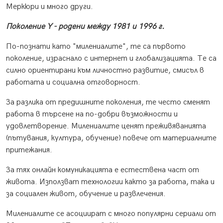
Меркюри и много други.
Поколение Y - родени между 1981 и 1996 г.
По-познати като "милениалите", те са първото
поколение, израснало с интернет и глобализацията. Те са
силно ориентирани към личностно развитие, смисъл в
работата и социална отговорност.
За разлика от предишните поколения, те често сменят
работа в търсене на по-добри възможности и
удовлетворение. Милениалите ценят преживяванията
(пътувания, култура, обучение) повече от материалните
притежания.
За тях онлайн комуникацията е естествена част от
живота. Използват технологии както за работа, така и
за социален живот, обучение и развлечения.
Милениалите се асоциират с много популярни сериали от