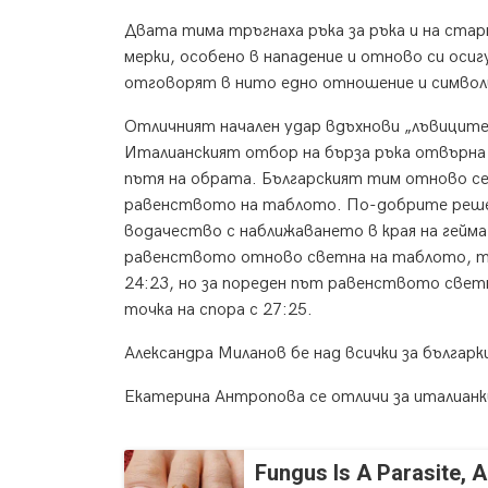
Двата тима тръгнаха ръка за ръка и на ста
мерки, особено в нападение и отново си оси
отговорят в нито едно отношение и символич
Отличният начален удар вдъхнови „лъвицит
Италианският отбор на бърза ръка отвърна на
пътя на обрата. Българският тим отново се 
равенството на таблото. По-добрите решен
водачество с наближаването в края на гейм
равенството отново светна на таблото, тоз
24:23, но за пореден път равенството свет
точка на спора с 27:25.
Александра Миланов бе над всички за българ
Екатерина Антропова се отличи за италианк
Fungus Is A Parasite, A