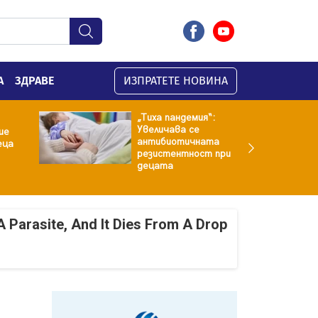
А
ЗДРАВЕ
ИЗПРАТЕТЕ НОВИНА
„Тиха пандемия“:
Увеличава се
ие
антибиотичната
еца
резистентност при
децата
A Parasite, And It Dies From A Drop