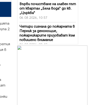
Върви почистване на главен път
от квартал „Бела вода“ до кв.
„Църква“
06.08.2026, 10:57
кцията
Четири сигнала до пожарната в
рупа 2
Перник за денонощие,
пожарникарите призовават към
повишено внимание
третия
06.08.2026, 09:43
ия в
Много заразен вирус върлува в
Перник
06.08.2026, 09:28
а
Проверки за спазване правилата
за пожарна безопасност по
а
време на жътвената кампания в
Перник
жат
06.08.2026, 07:51
онки
Ето какви забавления ще има
през август в Перник