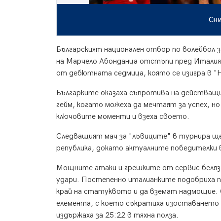
Сни
Българският национален отбор по волейбол з
на Марчело Абонданца отстъпи пред Италия с
от дебютната седмица, която се изигра в "Н
Българките оказаха съпротива на действащи
гейм, когато можеха да мечтаят за успех, н
ключовите моменти и взеха своето.
Следващият мач за "лъвиците" в турнира ще
република, докато актуалните победителки 
Мощните атаки и грешките от сервис беляза
удари. Постепенно италианките подобриха п
край на статуквото и да вземат надмощие.
елемента, с което съкратиха изоставането 
издържаха за 25:22 в тяхна полза.