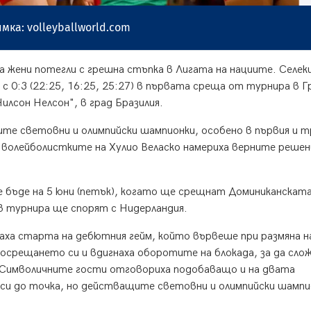
мка: volleyballworld.com
а жени потегли с грешна стъпка в Лигата на нациите. Селе
 0:3 (22:25, 16:25, 25:27) в първата среща от турнира в Г
илсон Нелсон", в град Бразилия.
те световни и олимпийски шампионки, особено в първия и 
о волейболистките на Хулио Веласко намериха верните решен
 бъде на 5 юни (петък), когато ще срещнат Доминиканскат
в турнира ще спорят с Нидерландия.
ха старта на дебютния гейм, който вървеше при размяна н
осрещането си и вдигнаха оборотите на блокада, за да сло
 Символичните гости отговориха подобаващо и на двата
си до точка, но действащите световни и олимпийски шампи