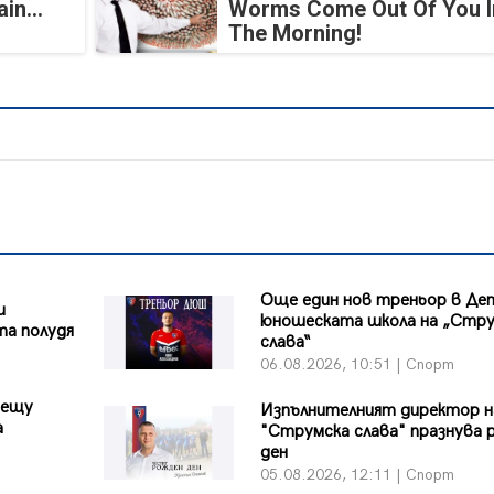
in...
Worms Come Out Of You I
The Morning!
Още един нов треньор в Де
и
юношеската школа на „Стр
та полудя
слава“
06.08.2026, 10:51 | Спорт
рещу
Изпълнителният директор н
а
"Струмска слава" празнува 
ден
05.08.2026, 12:11 | Спорт