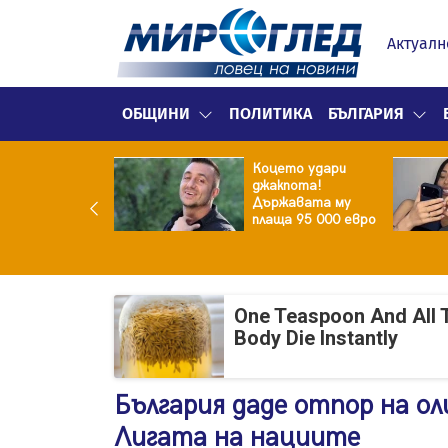
Актуалн
ОБЩИНИ
ПОЛИТИКА
БЪЛГАРИЯ
ина преди
Коцето удари
ята! Защо Саня
джакпота!
утлиева
Държавата му
дължава да
плаща 95 000 евро
чи за раздялата
ара?
One Teaspoon And All 
Body Die Instantly
България даде отпор на о
Лигата на нациите