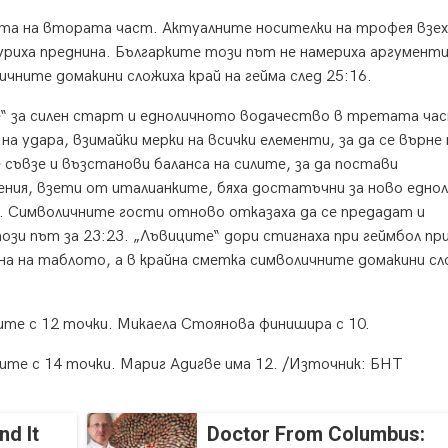
рта на втората част. Актуалните носителки на трофея взех
гуриха преднина. Българките този път не намериха аргументи
ните домакини сложиха край на гейма след 25:16.
е“ за силен старт и едноличното водачество в третата ча
 удара, взимайки мерки на всички елементи, за да се върне 
съвзе и възстанови баланса на силите, за да постави
ия, взети от италианките, бяха достатъчни за ново едно
а. Символичните гости отново отказаха да се предадат и
и път за 23:23. „Лъвиците“ дори стигнаха при геймбол пр
на на таблото, а в крайна сметка символичните домакини сл
ките с 12 точки. Микаела Стоянова финишира с 10.
ите с 14 точки. Мариг Адигве има 12. /Източник: БНТ
nd It
Doctor From Columbus: