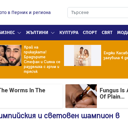
ото в Перник и региона
БИЗНЕС
ЖЪЛТИНИ
КУЛТУРА
СПОРТ
СВЯТ
МОД
Край на
приказката!
Енджи Касаб
Брадърите
загубила 4 д
Стефан и Сияна се
разделиха с гръм и
трясък
The Worms In The
Fungus Is 
Of Plain...
лимпийския и световен шампион в