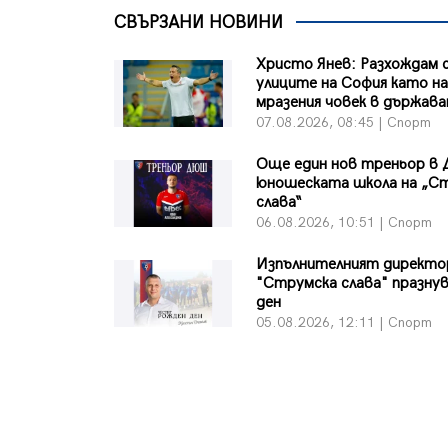
СВЪРЗАНИ НОВИНИ
Христо Янев: Разхождам с
улиците на София като на
мразения човек в държав
07.08.2026, 08:45 | Спорт
Още един нов треньор в 
юношеската школа на „С
слава“
06.08.2026, 10:51 | Спорт
Изпълнителният директо
"Струмска слава" празну
ден
05.08.2026, 12:11 | Спорт