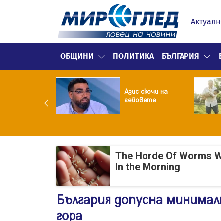
Актуалн
ОБЩИНИ
ПОЛИТИКА
БЪЛГАРИЯ
ия нареди: До
часа месечно
Азис скочи на
 фейсбук и
гейовете
таграм за
ълнолетни
The Horde Of Worms Will
In the Morning
България допусна минимал
гора