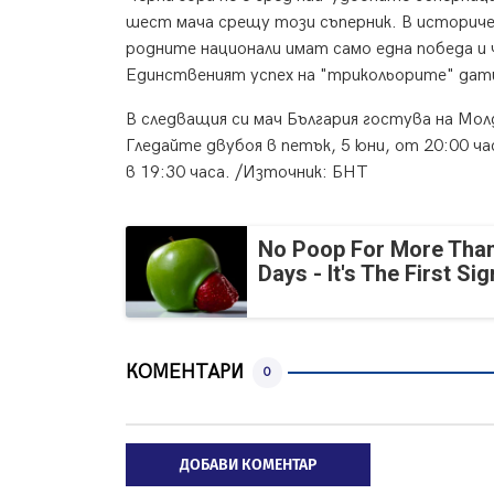
шест мача срещу този съперник. В историчес
родните национали имат само една победа и 
Единственият успех на "трикольорите" датир
В следващия си мач България гостува на Мол
Гледайте двубоя в петък, 5 юни, от 20:00 ч
в 19:30 часа. /Източник: БНТ
No Poop For More Than
Days - It's The First Sig
КОМЕНТАРИ
0
ДОБАВИ КОМЕНТАР