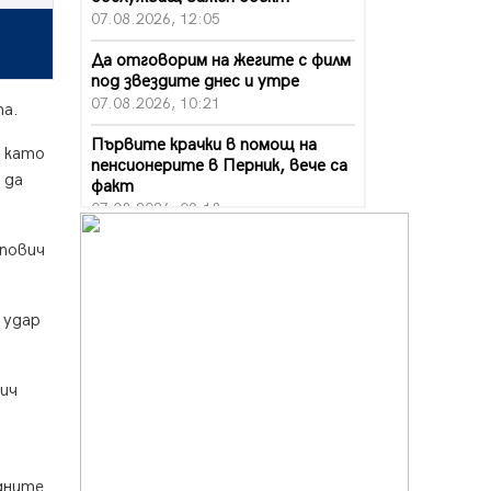
07.08.2026, 12:05
Да отговорим на жегите с филм
под звездите днес и утре
07.08.2026, 10:21
та.
Първите крачки в помощ на
, като
пенсионерите в Перник, вече са
 да
факт
07.08.2026, 09:18
Пак ограничават камионите по
пович
магистралите в петък и неделя.
Ето обходните маршрути
07.08.2026, 07:55
 удар
Ето какво вдъхнови Здравка
Евтимова за новата ѝ книга
ич
07.08.2026, 00:11
Продължава изграждането на
нови паркоместа в Перник
06.08.2026, 11:22
едните