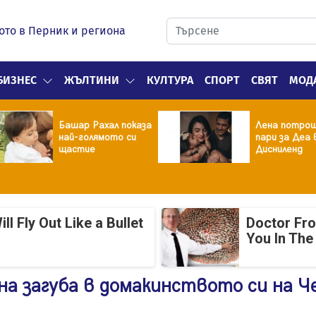
ото в Перник и региона
БИЗНЕС
ЖЪЛТИНИ
КУЛТУРА
СПОРТ
СВЯТ
МОД
Башар Рахал показа
Лена потрош
най-голямото си
пари за Деа 
щастие
Дисниленд
 Fly Out Like a Bullet
Doctor Fr
You In The
на загуба в домакинството си на Ч