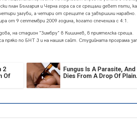
ки план България и Черна гора са се срещали девет пъти, к
четири загуби, а четири от срещите са завършили наравно.
а от 9 септември 2009 година, когато спечелиха с 4:1.
дова, на стадион "Зимбру" в Кишинев, в приятелска среща.
аса пряко по БНТ 3 и на нашия сайт. Студийната програма за
 2
Fungus Is A Parasite, And 
n Of
Dies From A Drop Of Plain.