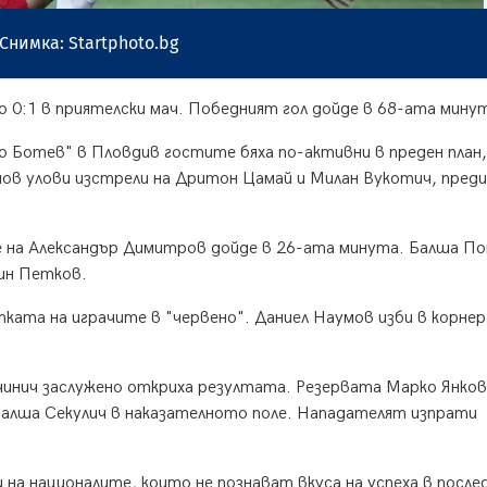
Снимка: Startphoto.bg
о 0:1 в приятелски мач. Победният гол дойде в 68-ата мину
 Ботев" в Пловдив гостите бяха по-активни в преден план
ов улови изстрели на Дритон Цамай и Милан Вукотич, преди
 на Александър Димитров дойде в 26-ата минута. Балша По
рин Петков.
ката на играчите в "червено". Даниел Наумов изби в корнер
инич заслужено откриха резултата. Резервата Марко Янков
 Балша Секулич в наказателното поле. Нападателят изпрати
 на националите, които не познават вкуса на успеха в посл