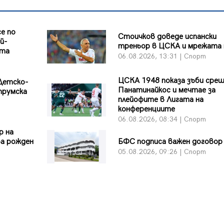
е по
Стоичков доведе испански
й-
треньор в ЦСКА и мрежата 
ата
06.08.2026, 13:31 | Спорт
ЦСКА 1948 показа зъби сре
Детско-
Панатинайкос и мечтае за
трумска
плейофите в Лигата на
конференциите
06.08.2026, 08:34 | Спорт
р на
ва рожден
БФC подписа важен договор
05.08.2026, 09:26 | Спорт