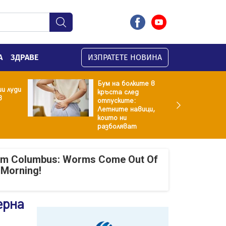
А
ЗДРАВЕ
ИЗПРАТЕТЕ НОВИНА
Бум на болките в
и луди
кръста след
в
отпуските:
Летните навици,
които ни
разболяват
om Columbus: Worms Come Out Of
 Morning!
ерна