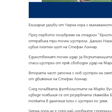
България загуби от Черна гора с минималнот
През първото полувреме на стадион "Христо
отправиха три точни изстрела. Даниел Наум
избие плътен шут на Стефан Лончар.
Единственият точен удар за възпитаниците
спаси изстрел от пряк свободен удар на Ма
Втората част започна с нов изстрел на смет
от движение на Стефан Лончар.
След почивката футболистите на Мирко Вуч
изведе появилия се от резервната скамейка
топката в далечния ъгъл с изстрел по земя.
Черна гора не е сред най-удобните съперници