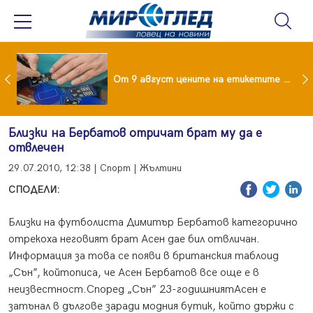
 за изграждане на 13-етажна "мегаджамия" разгневи жителите на Лондон
От 9 август цените на етикетите само в евро
Близки на Бербатов отричат брат му да е
отвлечен
29.07.2010, 12:38 | Спорт | Жълтини
СПОДЕЛИ:
Близки на футболиста Димитър Бербатов категорично
отрекоха неговият брат Асен дае бил отвличан.
Информация за това се появи в британския таблоид
„Сън”, койтописа, че Асен Бербатов все още е в
неизвестност.Според „Сън” 23-годишниятАсен е
затънал в дългове заради модния бутик, който държи с