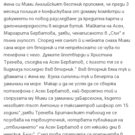
жена си Мими.Английският вестник припомня, че преди 3
месеца полиция е конфискувала от домаму компютри и
документи по повод разследване за кредитна карта и
данъчнинередности в модния бутик. Майката на Асен,
Маргарита Бербатова, заяви, ченаписаното в „Сън” е
пълна глупост. Според нея синът й и нейната снаха Мими
сана море от вторник и тя непрекъснато се чува по
телефона с него. Думите йпотвърди и Христина
Тренева, съседка на Асен Бербатов, с когото тя се е
видялаза последно във вторник." Във вторник бяха тук и
двамата с жена му. Взеха сипъпеш тук и вечерта са
заминали на море. Макар и да не успях да се свържа
потелефона с Асен Бербатов, най-вероятно той и
съпругата му Мими са заминали заБарселона, където
неговият тъст Антонио е таксиметров шофьор от 15
години",заяви Тренева.Британският таблоид не се
позовава на първоизточник, нопървата публикация на
„отвличането” на Асен Бербатов е от няколко дни в
немския„Блиц”. След това статията се препачатва в