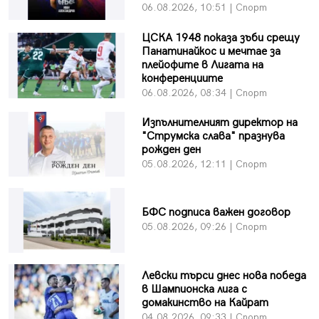
06.08.2026, 10:51 | Спорт
ЦСКА 1948 показа зъби срещу
Панатинайкос и мечтае за
плейофите в Лигата на
конференциите
06.08.2026, 08:34 | Спорт
Изпълнителният директор на
"Струмска слава" празнува
рожден ден
05.08.2026, 12:11 | Спорт
БФC подписа важен договор
05.08.2026, 09:26 | Спорт
Левски търси днес нова победа
в Шампионска лига с
домакинство на Кайрат
04.08.2026, 09:33 | Спорт