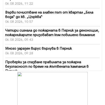
06.08.2026, 11:22
Върви почистване на главен път от квартал „Бела
вода“ до кв. „Църква“
06.08.2026, 10:57
Четири сигнала до пожарната в Перник за денонощие,
пожарникарите призовават към повишено внимание
06.08.2026, 09:43
Много заразен вирус върлува в Перник
06.08.2026, 09:28
Проверки за спазване правилата за пожарна
безопасност по време на жътвената кампания в
Перник
06.08.2026, 07:51
Ето какви забавления ще има през август в Перник
06.08.2026, 00:48
Пернишки експерт за фишинг измамите:
Проверявайте съмнителните линкове в bezopasno.net