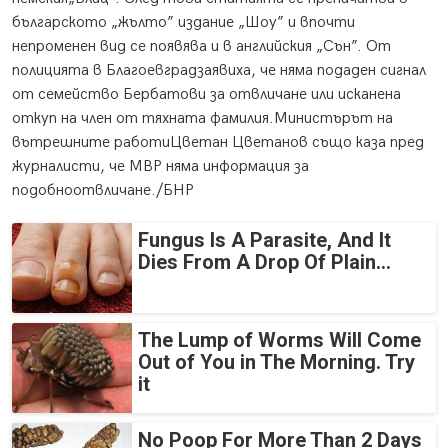
българското „жълто” издание „Шоу” и впочти
непроменен вид се появява и в английския „Сън”. От
полицията в Благоевградзаявиха, че няма подаден сигнал
от семейство Бербатови за отвличане или исканена
откуп на член от тяхната фамилия.Министърът на
вътрешните работиЦветан Цветанов също каза пред
журналисти, че МВР няма информация за
подобноотвличане./БНР
Fungus Is A Parasite, And It
Dies From A Drop Of Plain...
The Lump of Worms Will Come
Out of You in The Morning. Try
it
No Poop For More Than 2 Days