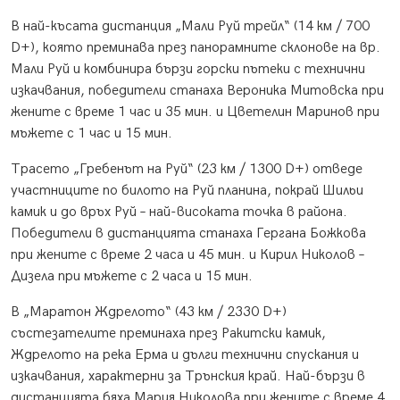
В най-късата дистанция „Мали Руй трейл“ (14 км / 700
D+), която преминава през панорамните склонове на вр.
Мали Руй и комбинира бързи горски пътеки с технични
изкачвания, победители станаха Вероника Митовска при
жените с време 1 час и 35 мин. и Цветелин Маринов при
мъжете с 1 час и 15 мин.
Трасето „Гребенът на Руй“ (23 км / 1300 D+) отведе
участниците по билото на Руй планина, покрай Шильи
камик и до връх Руй – най-високата точка в района.
Победители в дистанцията станаха Гергана Божкова
при жените с време 2 часа и 45 мин. и Кирил Николов –
Дизела при мъжете с 2 часа и 15 мин.
В „Маратон Ждрелото“ (43 км / 2330 D+)
състезателите преминаха през Ракитски камик,
Ждрелото на река Ерма и дълги технични спускания и
изкачвания, характерни за Трънския край. Най-бързи в
дистанцията бяха Мария Николова при жените с време 4