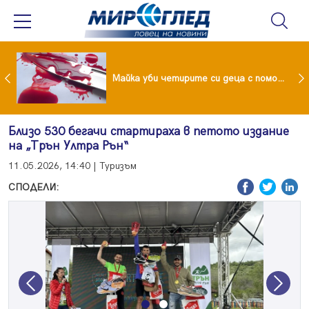
Проф.Кантарджиев: Пазете се от комарите и полово предаваните инфекции
Майка уби четирите си деца с помощта на баба им, след което се самоуби
Близо 530 бегачи стартираха в петото издание
на „Трън Ултра Рън“
11.05.2026, 14:40 | Туризъм
СПОДЕЛИ:
Previous
Next