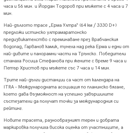
часа и 56 мин. и Йордан Тодоров при мъжете с 4 часа и 7
мин.
Най-дългото трасе „Ерма Ултра“ (64 км / 3330 D+)
предложи истинско ултрамаратонско
предизвикателство с преминаване през Врабчанския
водопад, Гарванов камик, тунела над река Ерма и едни от
най-дивите и панорамни части на Трънско. Победители
станаха Росица Стефанова при жените с време 9 часа и
Петър Христов при мъжете със 7 часа и 14 мин.
Трите най-дълги дистанции са част от календара на
ITRA – Международната асоциация по планинско бягане,
което дава възможност на успешно завършилите
състезатели да получат точки за международния си
рейтинг.
Новите трасета, разнообразният терен и добрата
маркировка получиха висока оценка от участниците, а