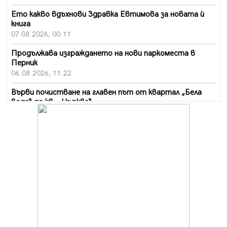
Ето какво вдъхнови Здравка Евтимова за новата ѝ
книга
07.08.2026, 00:11
Продължава изграждането на нови паркоместа в
Перник
06.08.2026, 11:22
Върви почистване на главен път от квартал „Бела
вода“ до кв. „Църква“
06.08.2026, 10:57
Четири сигнала до пожарната в Перник за денонощие,
пожарникарите призовават към повишено внимание
06.08.2026, 09:43
Много заразен вирус върлува в Перник
06.08.2026, 09:28
Проверки за спазване правилата за пожарна
безопасност по време на жътвената кампания в
Перник