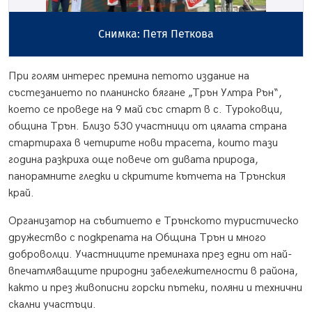
Снимка: Георги Иванов
При голям интерес премина петото издание на
състезанието по планинско бягане „Трън Ултра Рън“,
което се проведе на 9 май със старт в с. Туроковци,
община Трън. Близо 530 участници от цялата страна
стартираха в четирите нови трасета, които тази
година разкриха още повече от дивата природа,
панорамните гледки и скритите кътчета на Трънския
край.
Организатор на събитието е Трънското туристическо
дружество с подкрепата на Община Трън и много
доброволци. Участниците преминаха през едни от най-
впечатляващите природни забележителности в района,
както и през живописни горски пътеки, поляни и технични
скални участъци.