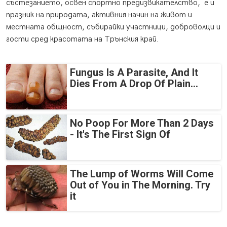
състезанието, освен спортно предизвикателство, е и
празник на природата, активния начин на живот и
местната общност, събирайки участници, доброволци и
гости сред красотата на Трънския край.
Fungus Is A Parasite, And It
Dies From A Drop Of Plain...
No Poop For More Than 2 Days
- It's The First Sign Of
The Lump of Worms Will Come
Out of You in The Morning. Try
it