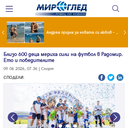
Драма вместо щастие: Звезда от "Татковци" е в болница с високорискова бременност
Андреа призна за новата си любов – руснакът Игор
Близо 600 деца мериха сили на футбол в Радомир.
Ето и победителите
09.06.2026, 07:36 | Спорт
СПОДЕЛИ:
Previous
Next