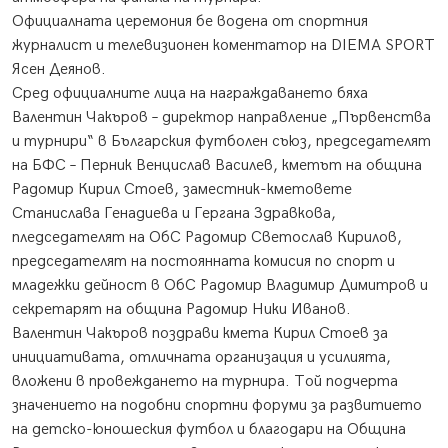
Официалната церемония бе водена от спортния
журналист и телевизионен коментатор на DIEMA SPORT
Ясен Деянов.
Сред официалните лица на награждаването бяха
Валентин Чакъров – директор направление „Първенства
и турнири“ в Българския футболен съюз, председателят
на БФС – Перник Венцислав Василев, кметът на община
Радомир Кирил Стоев, заместник-кметовете
Станислава Генадиева и Гергана Здравкова,
пледседателят на ОбС Радомир Светослав Кирилов,
председателят на постоянната комисия по спорт и
младежки дейност в ОбС Радомир Владимир Димитров и
секретарят на община Радомир Ники Иванов.
Валентин Чакъров поздрави кмета Кирил Стоев за
инициативата, отличната организация и усилията,
вложени в провеждането на турнира. Той подчерта
значението на подобни спортни форуми за развитието
на детско-юношеския футбол и благодари на Община