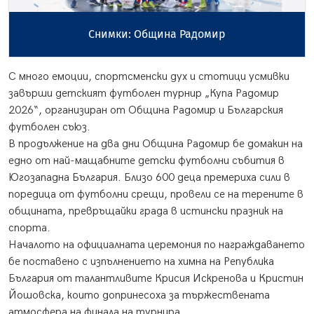
С много емоции, спортсменски дух и стотици усмивки
завърши детският футболен турнир „Купа Радомир
2026“, организиран от Община Радомир и Българския
футболен съюз.
В продължение на два дни Община Радомир бе домакин на
едно от най-мащабните детски футболни събития в
Югозападна България. Близо 600 деца премериха сили в
поредица от футболни срещи, провели се на терените в
общината, превръщайки града в истински празник на
спорта.
Началото на официалната церемония по награждаването
бе поставено с изпълнението на химна на Република
България от талантливите Крисия Искренова и Кристин
Йошовска, които допринесоха за тържествената
атмосфера на финала на турнира.