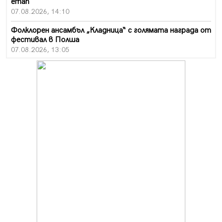
етап
07.08.2026, 14:10
Фолклорен ансамбъл „Кладница“ с голямата награда от
фестивал в Полша
07.08.2026, 13:05
Частично бедствено положение в Перник заради
пропаднал път, обслужващ важен обект
07.08.2026, 12:05
Да отговорим на жегите с филм под звездите днес и
утре
07.08.2026, 10:21
Първите крачки в помощ на пенсионерите в Перник,
вече са факт
07.08.2026, 09:18
Пак ограничават камионите по магистралите в петък
и неделя. Ето обходните маршрути
07.08.2026, 07:55
Ето какво вдъхнови Здравка Евтимова за новата ѝ