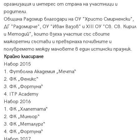
организация и интерес от страна на участници и
родители.
Община Радомир благодари на ОУ "Христо Смирненски",
ДГ "Радомирче", ОУ "Иван Вазов" и XIII ОУ "Св. Св. Кирил
и Методий", които взеха участие със своите
мажоретни състави и превърнаха почивните и
полувремето между мачовете в един истински празник.
Крайно класиране
Набор 2015
1. Футболна Академия „Мечта“
2. ФК „Феникс“
3. ФК „Фортуна“
4. ITP Academy
Набор 2016
1. ФК „Хлапетата“
2. ФК „Миньор“
3. ФК „Металург“
4. ФК „Фортуна“
Набор 2017