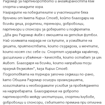
Радомир за партньорството и ангажираността към
спорта и младите хора.
Наградите на победителите и участниците бяха
връчени от кмета Кирил Стоев, който благодари на
всички деца, родители, треньори, доброволци,
партньори и спонсори за доверието и подкрепата.
„Два дни Радомир живя с емоцията на детския футбол.
Най-голямата награда не са купите, а усмивките на
децата, приятелствата, които създадоха, и мечтите,
които носят със себе си. Спортът изгражда характер,
дисциплина и уважение – качества, които остават за цял
живот. Благодаря на всички, които направиха този
празник възможен“, каза Кирил Стоев.
Подготовката на турнира започна седмици по-рано,
като Община Радомир осигури организацията,
логистиката и необходимите условия за провеждането
на надпреварата. Благодарение на доброто
партньорство между институции, спортни клубове,
доброволци и спонсори, събитието премина при отлична