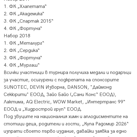
1. ФК „Хлапетата“
2. ФК „Академика“
3. ФК „Спартак 2015“
4. ФК „Фортуна“
Набор 2018
1. ФК „Металург“
2. ФК „Сердика“
3. ФК „Фортуна“
4. ФК „Мургаш“
Всички участници в турнира получиха медали и подаръци
за участие, осигурени с подкрепата на спонсорите
SUNOTEC, DEVIN Изворна, DANSON, "Даймонд
Секюрити" ЕООД, Зайо Байо („Сани Конс“ ЕООД),
Лактима, AQ Electric, WOW Market, „Интертранс 99“
ЕООД и „Хидрострой груп“ ЕООД.
Под звуците на националния химн и аплодисментите на
стотици деца, родители и гости, „Купа Радомир 2026“
изпрати своето първо издание, давайки заявка за едно