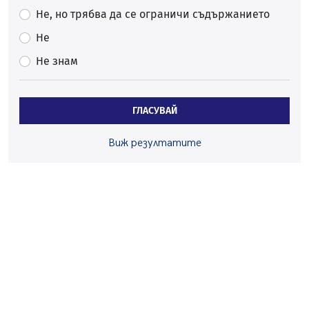
Ето какви забавления ще има през август в Перник
Не, но трябва да се ограничи съдържанието
06.08.2026, 00:48
Не
Пернишки експерт за фишинг измамите:
Не знам
Проверявайте съмнителните линкове в bezopasno.net
05.08.2026, 15:42
На 95 години почина Лиляна Десова
ГЛАСУВАЙ
05.08.2026, 15:18
Радев: Работи се активно за запазването на
Виж резултатите
средствата по Плана за справедлив преход за
въглищните райони
05.08.2026, 14:57
Звезди от световна сцена в Перник ще пеят на
Пернишката крепост
05.08.2026, 14:01