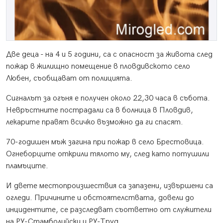
Две деца - на 4 и 5 години, са с опасност за живота след
пожар в жилищно помещение в пловдивското село
Любен, съобщават от полицията.
Сигналът за огъня е получен около 22,30 часа в събота.
Невръстните пострадали са в болница в Пловдив,
лекарите правят всичко възможно да ги спасят.
70-годишен мъж загина при пожар в село Брестовица.
Огнеборците открили тялото му, след като потушили
пламъците.
И двете местопроизшествия са запазени, извършени са
огледи. Причините и обстоятелствата, довели до
инцидентите, се разследват съответно от служители
на РУ-Стамболийски и РУ-Труд.