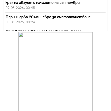
края на август и началото на септември
09.08.2026, 00:45
Перник дава 20 млн. евро за сметопочистване
08.08.2026, 00:24
Феновете на "Миньор" превземат Разлог
07.08.2026, 14:52
Ремонтът на ул. "Ален мак" в Перник е в заключителен
етап
07.08.2026, 14:10
Фолклорен ансамбъл „Кладница“ с голямата награда от
фестивал в Полша
07.08.2026, 13:05
Частично бедствено положение в Перник заради
пропаднал път, обслужващ важен обект
07.08.2026, 12:05
Да отговорим на жегите с филм под звездите днес и
утре