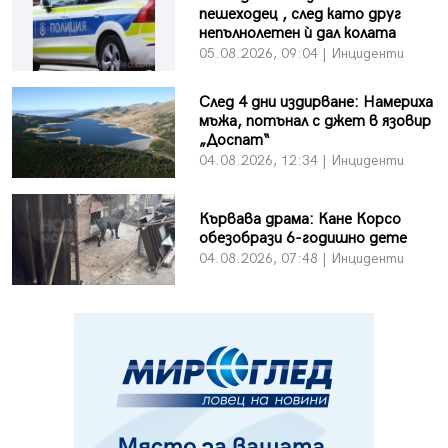
пешеходец , след като друг
непълнолетен ѝ дал колата
05.08.2026, 09:04 | Инциденти
След 4 дни издирване: Намериха
мъжа, потънал с джет в язовир
„Доспат“
04.08.2026, 12:34 | Инциденти
Кървава драма: Кане Корсо
обезобрази 6-годишно дете
04.08.2026, 07:48 | Инциденти