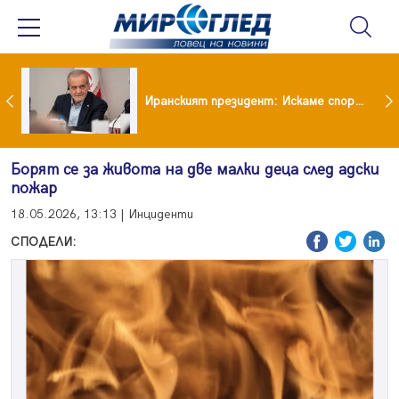
55-годишната Камелия по монокини и прашка предизвика сериозен спор
Иранският президент: Искаме споразумение със САЩ , но без компромиси
Борят се за живота на две малки деца след адски
пожар
18.05.2026, 13:13 | Инциденти
СПОДЕЛИ: