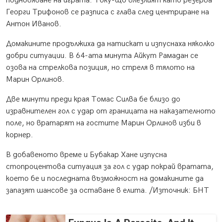
подновяване на играта. Току-що влезлият като резерва
Георги Трифонов се разписа с глава след центриране на
Антон Иванов.
Домакините продължиха да натискат и изпуснаха няколко
добри ситуации. В 64-ата минута Айкут Рамадан се
озова на стрелкова позиция, но стреля в тялото на
Марин Орлинов.
Две минути преди края Томас Силва бе близо до
изравнителен гол с удар от границата на наказателното
поле, но вратарят на гостите Марин Орлинов изби в
корнер.
В добавеното време и Бубакар Хане изпусна
стопроцентова ситуация за гол с удар покрай вратата,
което бе и последната възможност на домакините да
запазят шансове за оставане в елита. /Източник: БНТ