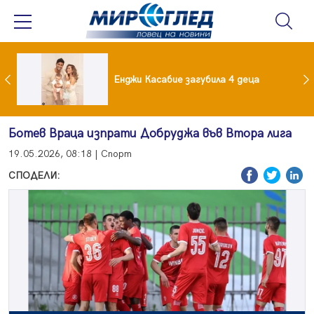
Край на приказката! Брадърите Стефан и Сияна се разделиха с гръм и трясък
Енджи Касабие загубила 4 деца
Ботев Враца изпрати Добруджа във Втора лига
19.05.2026, 08:18 | Спорт
СПОДЕЛИ: