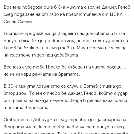
Врачани поведоха още в 3-а минута с гол на Даниел Генов
след подаване на от ляво на преотстъпения от ЦСКА
Сейни Санянг.
Гостите продължиха да владеят инициативата и в 7-а
минута бяха близо до втори гол, но този път ударът на
Генов бе блокиран, а след това и Мичи Нтело не успя да
нанесе точен удар при добавката.
Веднага след това Нтело бе изведен на чиста позиция,
но не намери рамката на вратата.
В 30-а минута логичното се случи и Ботев стигна до
втори гол. Точен отново бе Даниел Генов, който с удар
от дъгата на наказателното вкара в десния ъгъл прати
топката в мрежата.
Отборът на Добруджа излезе преобразен за старта на
втората част, като се върна в мача пет минути след