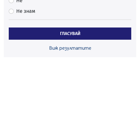
Не
началото на годината
Не знам
05.08.2026, 09:30
Здравният министър Катя Ивкова и депутата от
Перник Мартин Жлябинков обходиха здравни
ГЛАСУВАЙ
заведения в Перник
05.08.2026, 09:06
Виж резултатите
Извънредният и пълномощен посланик на Иран на
посещение в музея в Перник
05.08.2026, 09:02
Млади мъже от Перник в инициатива „Перник
подкрепя своите пенсионери“
05.08.2026, 08:57
5 случая на хепатит от началото на юли до сега в
Перник
05.08.2026, 00:32