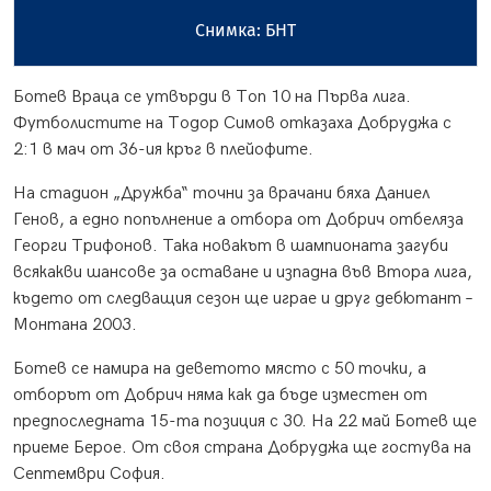
Снимка: БНТ
Ботев Враца се утвърди в Топ 10 на Първа лига.
Футболистите на Тодор Симов отказаха Добруджа с
2:1 в мач от 36-ия кръг в плейофите.
На стадион „Дружба“ точни за врачани бяха Даниел
Генов, а едно попълнение а отбора от Добрич отбеляза
Георги Трифонов. Така новакът в шампионата загуби
всякакви шансове за оставане и изпадна във Втора лига,
където от следващия сезон ще играе и друг дебютант –
Монтана 2003.
Ботев се намира на деветото място с 50 точки, а
отборът от Добрич няма как да бъде изместен от
предпоследната 15-та позиция с 30. На 22 май Ботев ще
приеме Берое. От своя страна Добруджа ще гостува на
Септември София.