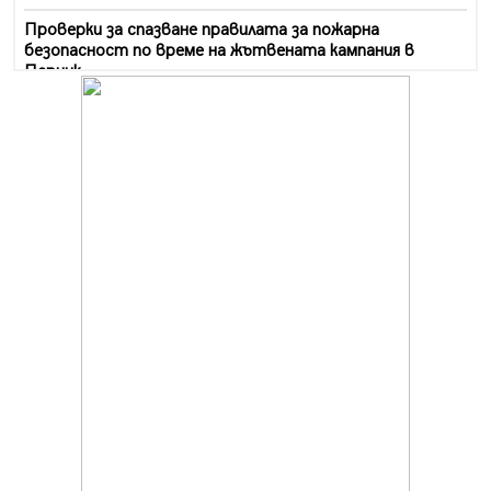
Проверки за спазване правилата за пожарна
безопасност по време на жътвената кампания в
Перник
06.08.2026, 07:51
Ето какви забавления ще има през август в Перник
06.08.2026, 00:48
Пернишки експерт за фишинг измамите:
Проверявайте съмнителните линкове в bezopasno.net
05.08.2026, 15:42
На 95 години почина Лиляна Десова
05.08.2026, 15:18
Радев: Работи се активно за запазването на
средствата по Плана за справедлив преход за
въглищните райони
05.08.2026, 14:57
Звезди от световна сцена в Перник ще пеят на
Пернишката крепост