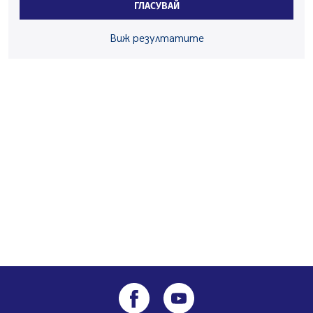
ГЛАСУВАЙ
05.08.2026, 10:00
По-малко тежки катастрофи в Пернишко от
Виж резултатите
началото на годината
05.08.2026, 09:30
Здравният министър Катя Ивкова и депутата от
Перник Мартин Жлябинков обходиха здравни
заведения в Перник
05.08.2026, 09:06
Извънредният и пълномощен посланик на Иран на
посещение в музея в Перник
05.08.2026, 09:02