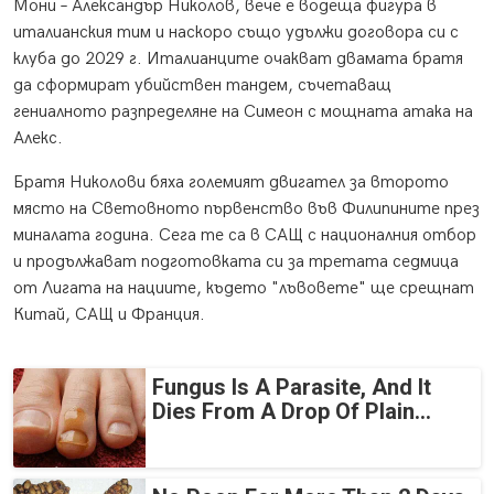
Мони – Александър Николов, вече е водеща фигура в
италианския тим и наскоро също удължи договора си с
клуба до 2029 г. Италианците очакват двамата братя
да сформират убийствен тандем, съчетаващ
гениалното разпределяне на Симеон с мощната атака на
Алекс.
Братя Николови бяха големият двигател за второто
място на Световното първенство във Филипините през
миналата година. Сега те са в САЩ с националния отбор
и продължават подготовката си за третата седмица
от Лигата на нациите, където "лъвовете" ще срещнат
Китай, САЩ и Франция.
Fungus Is A Parasite, And It
Dies From A Drop Of Plain...