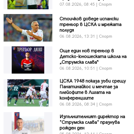
07.08.2026, 08:45 | Спорт
Стоичков доведе испански
треньор в ЦСКА и мрежата
полудя
06.08.2026, 13:31 | Спорт
Още един нов треньор в
Детско-юношеската школа на
„Струмска слава“
06.08.2026, 10:51 | Спорт
ЦСКА 1948 показа зъби срещу
Панатинайкос и мечтае за
плейофите в Лигата на
конференциите
06.08.2026, 08:34 | Спорт
Изпълнителният директор на
"Струмска слава" празнува
рожден ден