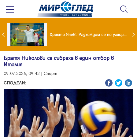
 болките в кръста след отпуските: Летните навици, които ни разболяват
Христо Янев: Разхождам се по улиците на София като най-мразения човек в държавата
Братя Николови се събраха в един отбор в
Италия
09.07.2026, 09:42 | Спорт
СПОДЕЛИ: