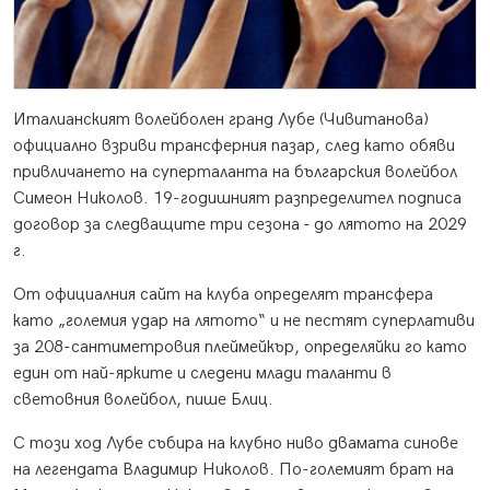
Италианският волейболен гранд Лубе (Чивитанова)
официално взриви трансферния пазар, след като обяви
привличането на суперталанта на българския волейбол
Симеон Николов. 19-годишният разпределител подписа
договор за следващите три сезона - до лятото на 2029
г.
От официалния сайт на клуба определят трансфера
като „големия удар на лятото“ и не пестят суперлативи
за 208-сантиметровия плеймейкър, определяйки го като
един от най-ярките и следени млади таланти в
световния волейбол, пише Блиц.
С този ход Лубе събира на клубно ниво двамата синове
на легендата Владимир Николов. По-големият брат на