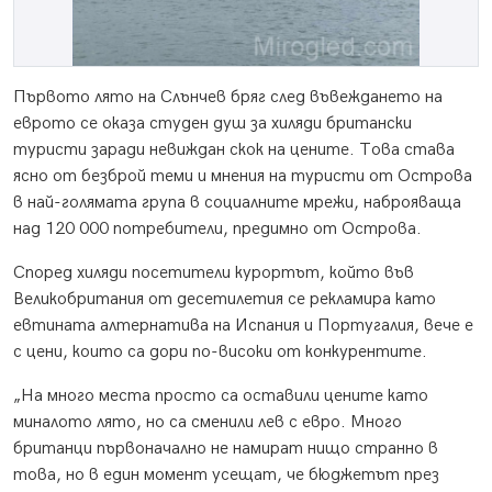
Първото лято на Слънчев бряг след въвеждането на
еврото се оказа студен душ за хиляди британски
туристи заради невиждан скок на цените. Това става
ясно от безброй теми и мнения на туристи от Острова
в най-голямата група в социалните мрежи, наброяваща
над 120 000 потребители, предимно от Острова.
Според хиляди посетители курортът, който във
Великобритания от десетилетия се рекламира като
евтината алтернатива на Испания и Португалия, вече е
с цени, които са дори по-високи от конкурентите.
„На много места просто са оставили цените като
миналото лято, но са сменили лев с евро. Много
британци първоначално не намират нищо странно в
това, но в един момент усещат, че бюджетът през