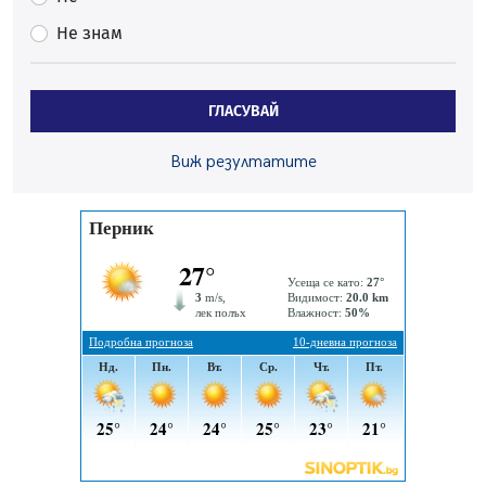
безопасност по време на жътвената кампания в
Не знам
Перник
06.08.2026, 07:51
Ето какви забавления ще има през август в Перник
ГЛАСУВАЙ
06.08.2026, 00:48
Пернишки експерт за фишинг измамите:
Виж резултатите
Проверявайте съмнителните линкове в bezopasno.net
05.08.2026, 15:42
На 95 години почина Лиляна Десова
05.08.2026, 15:18