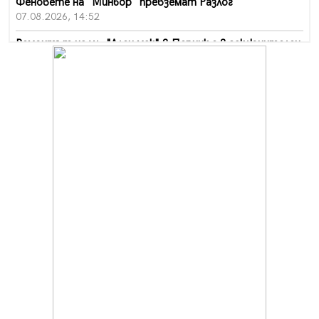
Феновете на "Миньор" превземат Разлог
07.08.2026, 14:52
Ремонтът на ул. "Ален мак" в Перник е в заключителен
етап
07.08.2026, 14:10
Фолклорен ансамбъл „Кладница“ с голямата награда от
фестивал в Полша
07.08.2026, 13:05
Частично бедствено положение в Перник заради
пропаднал път, обслужващ важен обект
07.08.2026, 12:05
Да отговорим на жегите с филм под звездите днес и
утре
07.08.2026, 10:21
Първите крачки в помощ на пенсионерите в Перник,
вече са факт
07.08.2026, 09:18
Пак ограничават камионите по магистралите в петък