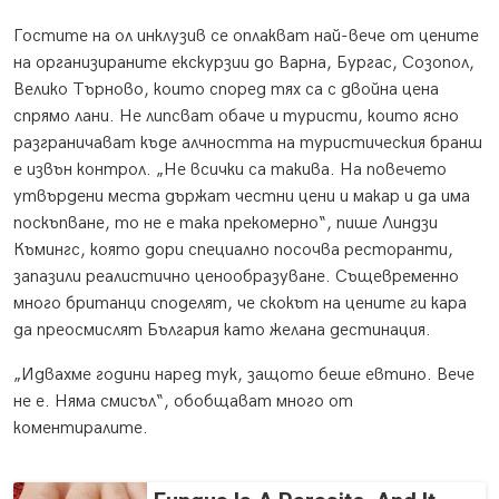
Гостите на ол инклузив се оплакват най-вече от цените
на организираните екскурзии до Варна, Бургас, Созопол,
Велико Търново, които според тях са с двойна цена
спрямо лани. Не липсват обаче и туристи, които ясно
разграничават къде алчността на туристическия бранш
е извън контрол. „Не всички са такива. На повечето
утвърдени места държат честни цени и макар и да има
поскъпване, то не е така прекомерно“, пише Линдзи
Къмингс, която дори специално посочва ресторанти,
запазили реалистично ценообразуване. Същевременно
много британци споделят, че скокът на цените ги кара
да преосмислят България като желана дестинация.
„Идвахме години наред тук, защото беше евтино. Вече
не е. Няма смисъл“, обобщават много от
коментиралите.