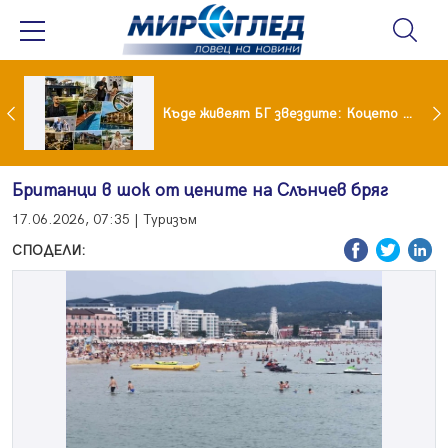
Ето го новият на Мартина от "Ергенът"
Къде живеят БГ звездите: Коцето с дворец, Лозанова с имение, Миро с дом за над 2 млн. евро
Британци в шок от цените на Слънчев бряг
17.06.2026, 07:35 | Туризъм
СПОДЕЛИ: