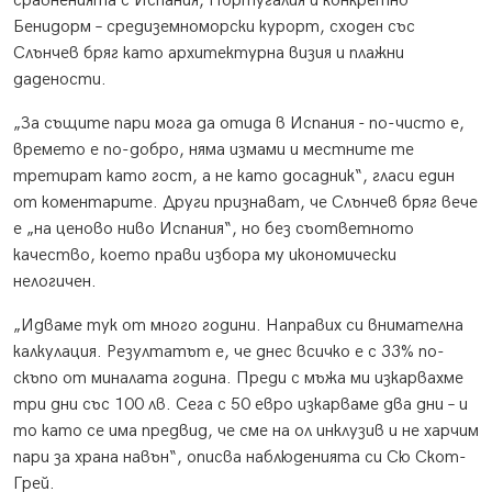
сравненията с Испания, Португалия и конкретно
Бенидорм – средиземноморски курорт, сходен със
Слънчев бряг като архитектурна визия и плажни
дадености.
„За същите пари мога да отида в Испания - по-чисто е,
времето е по-добро, няма измами и местните те
третират като гост, а не като досадник“, гласи един
от коментарите. Други признават, че Слънчев бряг вече
е „на ценово ниво Испания“, но без съответното
качество, което прави избора му икономически
нелогичен.
„Идваме тук от много години. Направих си внимателна
калкулация. Резултатът е, че днес всичко е с 33% по-
скъпо от миналата година. Преди с мъжа ми изкарвахме
три дни със 100 лв. Сега с 50 евро изкарваме два дни – и
то като се има предвид, че сме на ол инклузив и не харчим
пари за храна навън“, описва наблюденията си Сю Скот-
Грей.