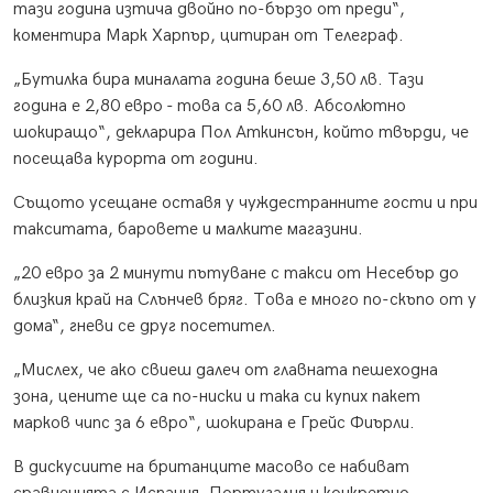
тази година изтича двойно по-бързо от преди“,
коментира Марк Харпър, цитиран от Телеграф.
„Бутилка бира миналата година беше 3,50 лв. Тази
година е 2,80 евро - това са 5,60 лв. Абсолютно
шокиращо“, декларира Пол Аткинсън, който твърди, че
посещава курорта от години.
Същото усещане оставя у чуждестранните гости и при
такситата, баровете и малките магазини.
„20 евро за 2 минути пътуване с такси от Несебър до
близкия край на Слънчев бряг. Това е много по-скъпо от у
дома“, гневи се друг посетител.
„Мислех, че ако свиеш далеч от главната пешеходна
зона, цените ще са по-ниски и така си купих пакет
марков чипс за 6 евро“, шокирана е Грейс Фиърли.
В дискусиите на британците масово се набиват