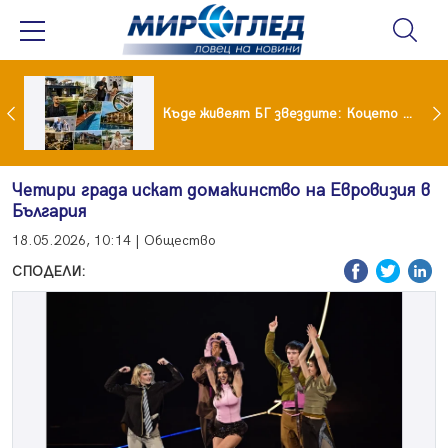
Ето го новият на Мартина от "Ергенът"
Къде живеят БГ звездите: Коцето с дворец, Лозанова с имение, Миро с дом за над 2 млн. евро
Четири града искат домакинство на Евровизия в
България
18.05.2026, 10:14 | Общество
СПОДЕЛИ: