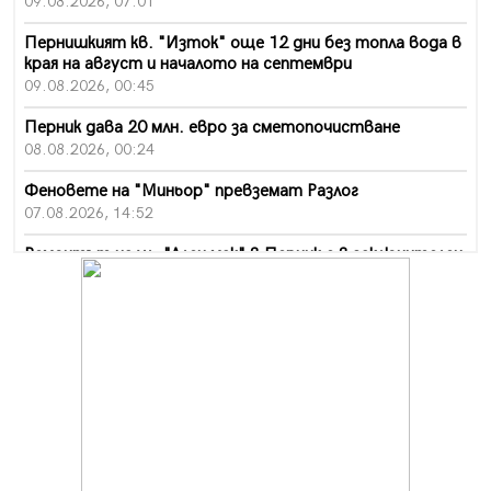
09.08.2026, 07:01
Пернишкият кв. "Изток" още 12 дни без топла вода в
края на август и началото на септември
09.08.2026, 00:45
Перник дава 20 млн. евро за сметопочистване
08.08.2026, 00:24
Феновете на "Миньор" превземат Разлог
07.08.2026, 14:52
Ремонтът на ул. "Ален мак" в Перник е в заключителен
етап
07.08.2026, 14:10
Фолклорен ансамбъл „Кладница“ с голямата награда от
фестивал в Полша
07.08.2026, 13:05
Частично бедствено положение в Перник заради
пропаднал път, обслужващ важен обект
07.08.2026, 12:05