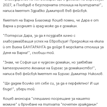
2027, а Пловдив е безспорната столица на културата!",
написа кметът Здравко Димитров във фейсбук.
Кметът на Варна Благомир Коцев помни, че Дара e от
Варна и родният ѝ град може да е домакин.
"Потърсих Дара, за да я поздравя лично с
главозамайващия успех на Евровизия! Предложих на екипа
ѝ от Виена БАНГАРАНГА да дойде в морската столица за
Деня на Варна!", съобщи той.
"Знам, че София ще е чудесен домакин, но заявявам
категоричното желание на Бургас за домакинство!",
написа във фейсбук кметът на Бургас Димитър Николов.
"Ще дадем всичко от себе си, за да е перфектно! И ще
бъде!", увери той.
Коцев анонсира "специално посрещане за нашето
момиче" и връчване на титлата "почетен гражданин"