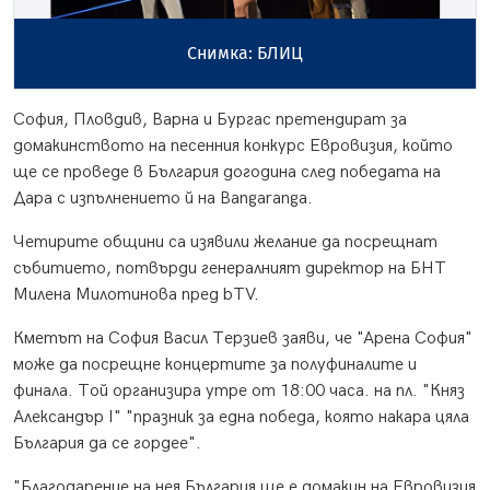
Снимка: БЛИЦ
София, Пловдив, Варна и Бургас претендират за
домакинството на песенния конкурс Евровизия, който
ще се проведе в България догодина след победата на
Дара с изпълнението й на Bangaranga.
Четирите общини са изявили желание да посрещнат
събитието, потвърди генералният директор на БНТ
Милена Милотинова пред bTV.
Кметът на София Васил Терзиев заяви, че "Арена София"
може да посрещне концертите за полуфиналите и
финала. Той организира утре от 18:00 часа. на пл. "Княз
Александър I" "празник за една победа, която накара цяла
България да се гордее".
"Благодарение на нея България ще е домакин на Евровизия