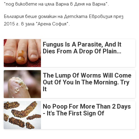
"под виковете на цяла Варна в Деня на Варна".
България беше домакин на Детската Евровизия през
2015 г. в зала "Арена София".
Fungus Is A Parasite, And It
Dies From A Drop Of Plain...
The Lump Of Worms Will Come
Out Of You In The Morning. Try
It
No Poop For More Than 2 Days
- It's The First Sign Of