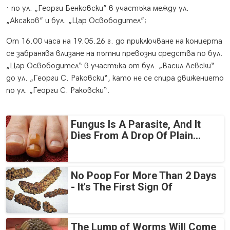
· по ул. „Георги Бенковски” в участъка между ул.
„Аксаков” и бул. „Цар Освободител”;
От 16.00 часа на 19.05.26 г. до приключване на концерта
се забранява влизане на пътни превозни средства по бул.
„Цар Освободител“ в участъка от бул. „Васил Левски“
до ул. „Георги С. Раковски“, като не се спира движението
по ул. „Георги С. Раковски“.
Fungus Is A Parasite, And It
Dies From A Drop Of Plain...
No Poop For More Than 2 Days
- It's The First Sign Of
The Lump of Worms Will Come