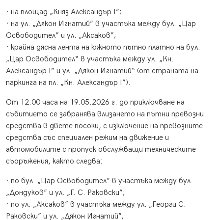
· на площад „Княз Александър І”;
· на ул. „Дякон Игнатий” в участъка между бул. „Цар
Освободител” и ул. „Аксаков”;
· крайна дясна лента на южното пътно платно на бул.
„Цар Освободител“ в участъка между ул. „Кн.
Александър I” и ул. „Дякон Игнатий“ (от страната на
паркинга на пл. „Кн. Александър I”).
От 12.00 часа на 19.05.2026 г. до приключване на
събитието се забранява влизането на пътни превозни
средства в двете посоки, с изключение на превозните
средства със специален режим на движение и
автомобилите с пропуск обслужващи техническите
съоръжения, както следва:
· по бул. „Цар Освободител” в участъка между бул.
„Дондуков” и ул. „Г. С. Раковски”;
· по ул. „Аксаков” в участъка между ул. „Георги С.
Раковски” и ул. „Дякон Игнатий”;