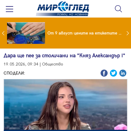
 за изграждане на 13-етажна "мегаджамия" разгневи жителите на Лондон
От 9 август цените на етикетите само в евро
Дара ще пее за столичани на "Княз Александър I"
19.05.2026, 09:34 | Общество
СПОДЕЛИ: