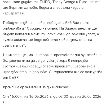
погрижат диджеите THEO, Teddy Georgo и Diass, които
ще въртят хитове, видеа и специални кадри от
кариерата ѝ.
Поводът е двоен - освен победата във Виена, тя
отбелязва и 10 години на сцена. На видеостените ще
бъдат показани моменти от пътя ѝ до големия успех, а
кулминацията ще бъде нейното живо изпълнение на
„Bangaranga“.
На място ще има контролно-пропускателни пунктове, а
влизането няма да се допуска за хора в нетрезво
състояние или носещи опасни предмети. Забранено е
използването на дронове. Сигурността ще се осигурява
от СДВР.
Временна организация на движението:
От 15.00 ч. на 18.05.2026 г. до 07.00 часа на 20.05.2026
г.: