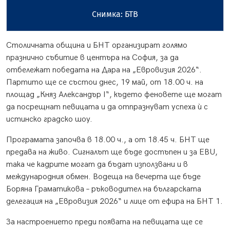
Снимка: БТВ
Столичната община и БНТ организират голямо
празнично събитие в центъра на София, за да
отбележат победата на Дара на „Евровизия 2026“.
Партито ще се състои днес, 19 май, от 18.00 ч. на
площад „Княз Александър I“, където феновете ще могат
да посрещнат певицата и да отпразнуват успеха ѝ с
истинско градско шоу.
Програмата започва в 18.00 ч., а от 18.45 ч. БНТ ще
предава на живо. Сигналът ще бъде достъпен и за EBU,
така че кадрите могат да бъдат използвани и в
международния обмен. Водеща на вечерта ще бъде
Боряна Граматикова – ръководител на българската
делегация на „Евровизия 2026“ и лице от ефира на БНТ 1.
За настроението преди появата на певицата ще се