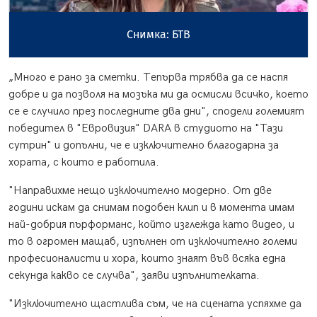
Снимка: БТВ
„Много е рано за сметки. Тепърва трябва да се наспя
добре и да позволя на мозъка ми да осмисли всичко, което
се е случило през последните два дни", сподели големият
победител в "Евровизия" DARA в студиото на "Тази
сутрин" и допълни, че е изключително благодарна за
хората, с които е работила.
"Направихме нещо изключително модерно. От две
години искам да снимам подобен клип и в момента имам
най-добрия пърформанс, който изглежда като видео, и
то в огромен мащаб, изпълнен от изключително големи
професионалисти и хора, които знаят във всяка една
секунда какво се случва", заяви изпълнителката.
"Изключително щастлива съм, че на сцената успяхме да