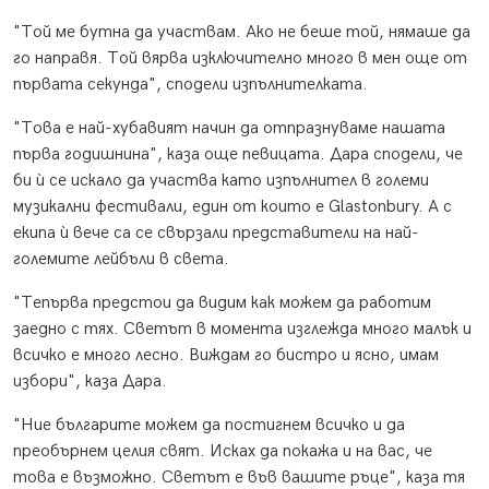
"Той ме бутна да участвам. Ако не беше той, нямаше да
го направя. Той вярва изключително много в мен още от
първата секунда", сподели изпълнителката.
"Това е най-хубавият начин да отпразнуваме нашата
първа годишнина", каза още певицата. Дара сподели, че
би ѝ се искало да участва като изпълнител в големи
музикални фестивали, един от които е Glastonbury. А с
екипа ѝ вече са се свързали представители на най-
големите лейбъли в света.
"Тепърва предстои да видим как можем да работим
заедно с тях. Светът в момента изглежда много малък и
всичко е много лесно. Виждам го бистро и ясно, имам
избори", каза Дара.
"Ние българите можем да постигнем всичко и да
преобърнем целия свят. Исках да покажа и на вас, че
това е възможно. Светът е във вашите ръце", каза тя