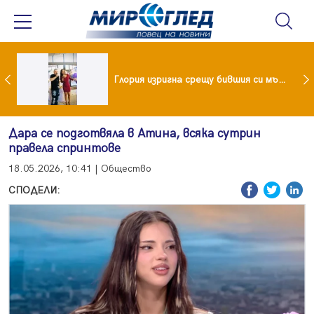
 и майка си построиха къща от 8000 стъклени бутилки
Глория изригна срещу бившия си мъж: Беше със 120-килограмова жена! Искаше бърза печалба...
Дара се подготвяла в Атина, всяка сутрин
правела спринтове
18.05.2026, 10:41 | Общество
СПОДЕЛИ: