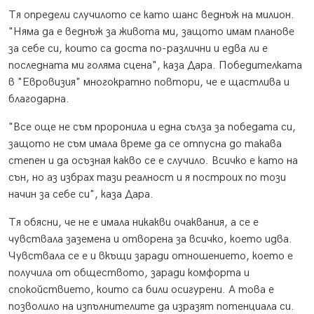
Тя определи случилото се като шанс веднъж на милион.
"Няма да е веднъж за живота ми, защото имам планове
за себе си, които са доста по-различни и едва ли е
последната ми голяма сцена", каза Дара. Победителката
в "Евровизия" многократно повтори, че е щастлива и
благодарна.
"Все още не съм проронила и една сълза за победата си,
защото не съм имала време да се отпусна до такава
степен и да осъзная какво се е случило. Всичко е като на
сън, но аз избрах тази реалност и я построих по този
начин за себе си", каза Дара.
Тя обясни, че не е имала никакви очаквания, а се е
чувствала заземена и отворена за всичко, което идва.
Чувствала се е и вкъщи заради отношението, което е
получила от обществото, заради комфорта и
спокойствието, които са били осигурени. А това е
позволило на изпълнителите да изразят потенциала си.