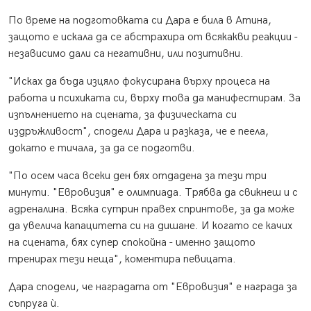
По време на подготовката си Дара е била в Атина,
защото е искала да се абстрахира от всякакви реакции -
независимо дали са негативни, или позитивни.
"Исках да бъда изцяло фокусирана върху процеса на
работа и психиката си, върху това да манифестирам. За
изпълнението на сцената, за физическата си
издръжливост", сподели Дара и разказа, че е пеела,
докато е тичала, за да се подготви.
"По осем часа всеки ден бях отдадена за тези три
минути. "Евровизия" е олимпиада. Трябва да свикнеш и с
адреналина. Всяка сутрин правех спринтове, за да може
да увелича капацитета си на дишане. И когато се качих
на сцената, бях супер спокойна - именно защото
тренирах тези неща", коментира певицата.
Дара сподели, че наградата от "Евровизия" е награда за
съпруга ѝ.