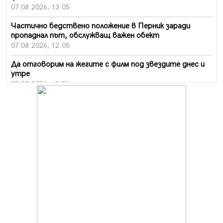
07.08.2026, 13:05
Частично бедствено положение в Перник заради
пропаднал път, обслужващ важен обект
07.08.2026, 12:05
Да отговорим на жегите с филм под звездите днес и
утре
07.08.2026, 10:21
Първите крачки в помощ на пенсионерите в Перник,
вече са факт
07.08.2026, 09:18
Пак ограничават камионите по магистралите в петък
и неделя. Ето обходните маршрути
07.08.2026, 07:55
Ето какво вдъхнови Здравка Евтимова за новата ѝ
книга
07.08.2026, 00:11
Продължава изграждането на нови паркоместа в