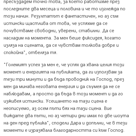
пресъздадем точно това, за което работихме през
последните два месеца и половина и че то изглежда по
този начин. Резултатът е фантастичен, но аз съм
истински щастлива от това, че успяхме да се
почувстваме свободни, уверени, стабилни. Да се
насладим на момента. За мен беше фиксидея, когато
изляза на сцената, да се чувствам толкова добре и
спокойна", отбеляза тя.
"Големият успех за мен е, че успях да хвана целия този
момент и енергията на публиката, да ги използвам за
тези три минути и да бъда проводник на Господ, през
мен да минава неговата енергия и да съумея да не се
наблюдавам, а просто да бъда в този момент и да го
изживея истински. Усещането на тази сцена е
неописуемо, аз осем пъти бях на тази сцена. Вие
виждате два пъти, но аз четири дни имах по две шоута
на ден пред публика", сподели Дара и допълни, че в тези
моменти е изразявала благодарността си към Господ.