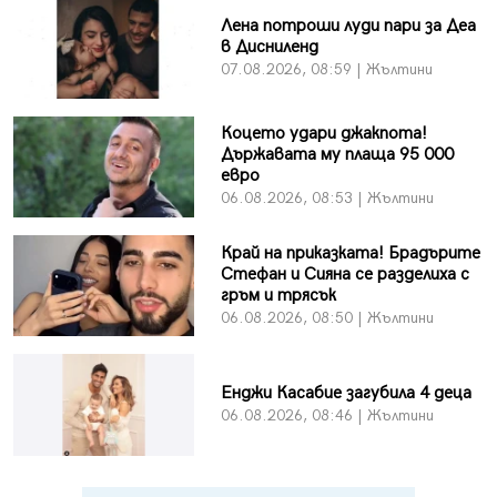
Лена потроши луди пари за Деа
в Дисниленд
07.08.2026, 08:59 | Жълтини
Коцето удари джакпота!
Държавата му плаща 95 000
евро
06.08.2026, 08:53 | Жълтини
Край на приказката! Брадърите
Стефан и Сияна се разделиха с
гръм и трясък
06.08.2026, 08:50 | Жълтини
Енджи Касабие загубила 4 деца
06.08.2026, 08:46 | Жълтини