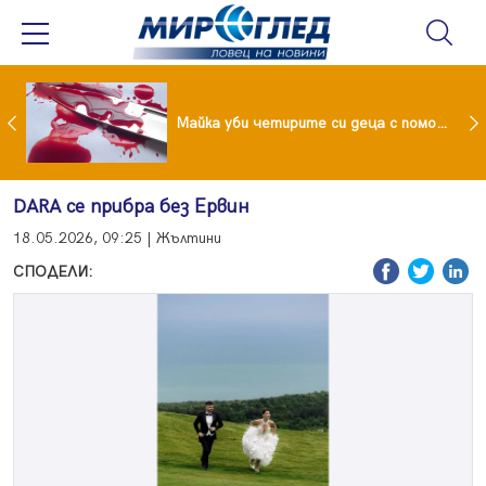
Проф.Кантарджиев: Пазете се от комарите и полово предаваните инфекции
Майка уби четирите си деца с помощта на баба им, след което се самоуби
DARA се прибра без Ервин
18.05.2026, 09:25 | Жълтини
СПОДЕЛИ: