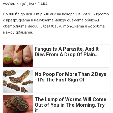
хапвам пица", каза DARA.
Ервин бе до нея в първия миг на покорения връх. Видеото
с прегръдката и целувката между двамата обиколи
световните медии, изразявайки топлината и любовта
между двамата.
Fungus Is A Parasite, And It
Dies From A Drop Of Plain...
No Poop For More Than 2 Days
- It's The First Sign Of
The Lump of Worms Will Come
Out of You in The Morning. Try
it