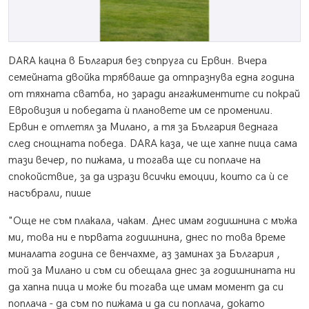
DARA кацна в България без съпруга си Ервин. Вчера
семейната двойка трябваше да отпразнува една година
от тяхната сватба, но заради ангажиментите си покрай
Евровизия и победата ѝ плановете им се променили.
Ервин е отлетял за Милано, а тя за България веднага
след снощната победа. DARA каза, че ще хапне пица сама
тази вечер, по пижама, и тогава ще си поплаче на
спокойствие, за да изрази всички емоции, които са ѝ се
насъбрали, пише
"Още не съм плакала, чакам. Днес имам годишнина с мъжа
ми, това ни е първата годишнина, днес по това време
миналата година се венчахме, аз заминах за България ,
той за Милано и съм си обещала днес за годишнината ни
да хапна пица и може би тогава ще имам момент да си
поплача - да съм по пижама и да си поплача, докато