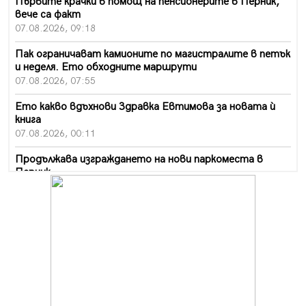
Първите крачки в помощ на пенсионерите в Перник,
вече са факт
07.08.2026, 09:18
Пак ограничават камионите по магистралите в петък
и неделя. Ето обходните маршрути
07.08.2026, 07:55
Ето какво вдъхнови Здравка Евтимова за новата ѝ
книга
07.08.2026, 00:11
Продължава изграждането на нови паркоместа в
Перник
06.08.2026, 11:22
Върви почистване на главен път от квартал „Бела
вода“ до кв. „Църква“
06.08.2026, 10:57
Четири сигнала до пожарната в Перник за денонощие,
пожарникарите призовават към повишено внимание
06.08.2026, 09:43