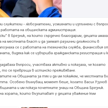
и служители – любознателни, усмихнати и изпълнени с въпро
от работата на общинската администрация.
ски” в Брезник, на които сърдечно благодарим, децата имаха
 на местната власт и да заемат различни длъжности в
познаха се с работата на техническа служба, финансовия о
ната, видяха как се извършва гражданската регистрация и к
.
адаваха въпроси, участваха активно и показаха, че когато
, то се превръща в истинско преживяване.
ратите на Общината за тях и да им покажем, че местната в
стта. Особено вълнуващ момент беше, когато Васил Узунов
общината и им показа почетните знаци на Община Брезник.
а на хората, които възпитават у децата уважение към