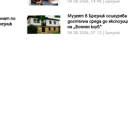
04.08.2026, 14:48 | Брезник
Музеят в Брезник осигурява
онат по
достъпна среда до експози
резник
на „Военен клуб“
04.08.2026, 07:12 | Брезник