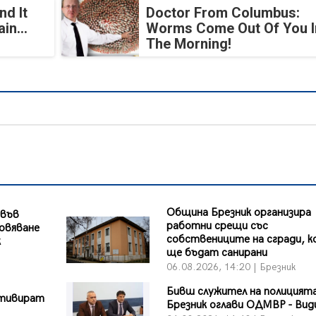
nd It
Doctor From Columbus:
in...
Worms Come Out Of You I
The Morning!
Община Брезник организира
 във
работни срещи със
новяване
собствениците на сгради, 
к
ще бъдат санирани
06.08.2026, 14:20 | Брезник
Бивш служител на полицията
ктивират
Брезник оглави ОДМВР - Вид