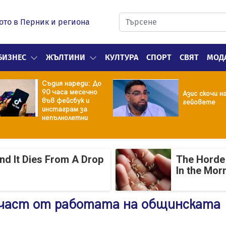
ото в Перник и региона
БИЗНЕС
ЖЪЛТИНИ
КУЛТУРА
СПОРТ
СВЯТ
МОД
Съдия нареди: До
90 часа месечно
Азис скочи н
във фейсбук и
гейовете
инстаграм за
непълнолетни
And It Dies From A Drop
The Horde 
In the Mor
 част от работата на общинската