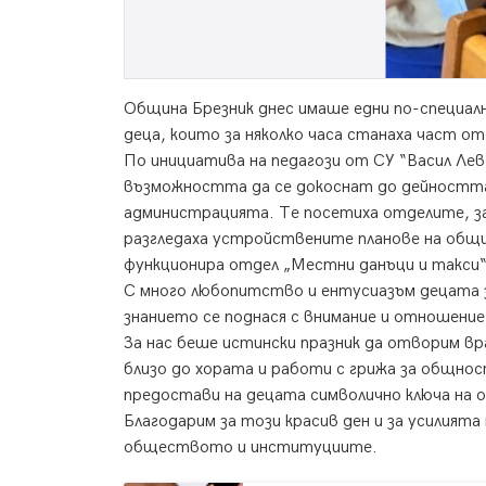
Община Брезник днес имаше едни по-специалн
деца, които за няколко часа станаха част 
По инициатива на педагози от СУ “Васил Лев
възможността да се докоснат до дейността
администрацията. Те посетиха отделите, за
разгледаха устройствените планове на общи
функционира отдел „Местни данъци и такси“
С много любопитство и ентусиазъм децата з
знанието се поднася с внимание и отношение
За нас беше истински празник да отворим в
близо до хората и работи с грижа за общно
предостави на децата символично ключа на 
Благодарим за този красив ден и за усилият
обществото и институциите.