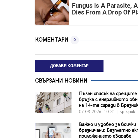
Fungus Is A Parasite, A
Dies From A Drop Of Pla
КОМЕНТАРИ
0
ДОБАВИ КОМЕНТАР
СВЪРЗАНИ НОВИНИ
Пълен списък на срещите
връзка с енергийното об
на 14-те сгради в Брезни
07.08.2026, 10:31 | Брезник
Важно и удобно за всички
брезничани: Безплатно а
приложението еЗдраве