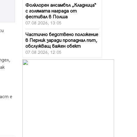
Фолклорен ансамбъл „Кладница“
с голямата награда от
фестивал в Полша
07.08.2026, 13:05
си
Частично бедствено положение
в Перник заради пропаднал път,
обслужващ важен обект
07.08.2026, 12:05
тдел,
Да отговорим на жегите с филм
ак
под звездите днес и утре
07.08.2026, 10:21
Първите крачки в помощ на
пенсионерите в Перник, вече са
ласт е
факт
07.08.2026, 09:18
Пак ограничават камионите по
магистралите в петък и неделя.
Ето обходните маршрути
07.08.2026, 07:55