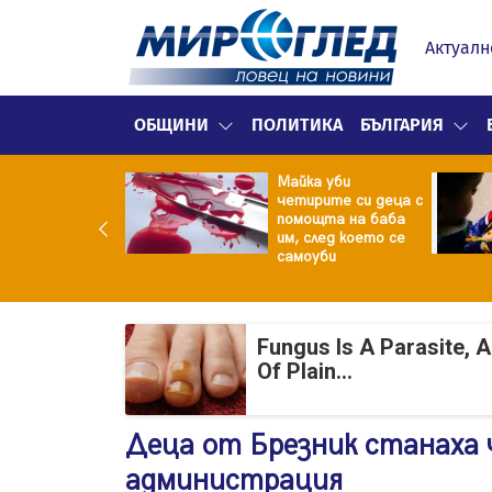
Актуалн
ОБЩИНИ
ПОЛИТИКА
БЪЛГАРИЯ
ф.Кантарджиев:
Майка уби
ете се от
четирите си деца с
арите и полово
помощта на баба
даваните
им, след което се
екции
самоуби
Fungus Is A Parasite, 
Of Plain...
Деца от Брезник станаха
администрация