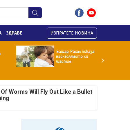
А
ЗДРАВЕ
ИЗПРАТЕТЕ НОВИНА
Башар Рахал показа
а
най-голямото си
щастие
Of Worms Will Fly Out Like a Bullet
ning