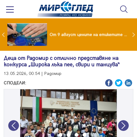
 за изграждане на 13-етажна "мегаджамия" разгневи жителите на Лондон
От 9 август цените на етикетите само в евро
Деца от Радомир с отлично представяне на
конкурса „Широка лъка пее, свири и танцува“
13.05.2026, 00:54 | Радомир
СПОДЕЛИ:
Previous
Next