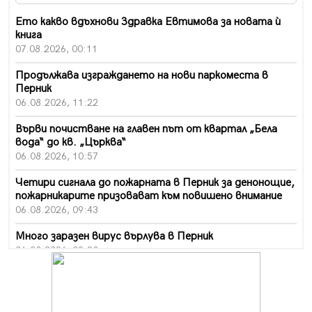
Ето какво вдъхнови Здравка Евтимова за новата ѝ
книга
07.08.2026, 00:11
Продължава изграждането на нови паркоместа в
Перник
06.08.2026, 11:22
Върви почистване на главен път от квартал „Бела
вода“ до кв. „Църква“
06.08.2026, 10:57
Четири сигнала до пожарната в Перник за денонощие,
пожарникарите призовават към повишено внимание
06.08.2026, 09:43
Много заразен вирус върлува в Перник
06.08.2026, 09:28
Проверки за спазване правилата за пожарна
безопасност по време на жътвената кампания в
Перник