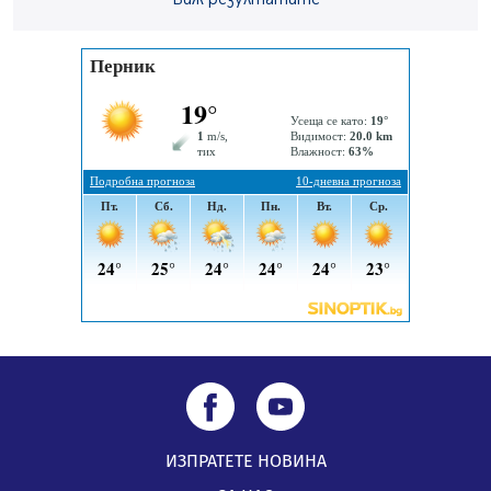
Перник Мартин Жлябинков обходиха здравни
заведения в Перник
05.08.2026, 09:06
Извънредният и пълномощен посланик на Иран на
посещение в музея в Перник
05.08.2026, 09:02
Млади мъже от Перник в инициатива „Перник
подкрепя своите пенсионери“
05.08.2026, 08:57
ИЗПРАТЕТЕ НОВИНА