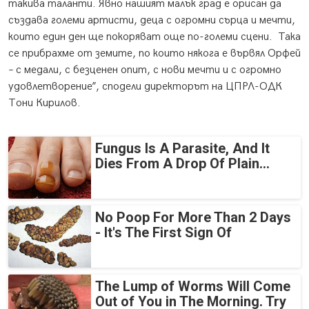
такива таланти. Явно нашият малък град е орисан да
създава големи артисти, деца с огромни сърца и мечти,
които един ден ще покоряват още по-големи сцени. Така
се прибрахме от земите, по които някога е вървял Орфей
– с медали, с безценен опит, с нови мечти и с огромно
удовлетворение”, сподели директорът на ЦПРЛ-ОДК
Тони Кирилов.
Fungus Is A Parasite, And It
Dies From A Drop Of Plain...
No Poop For More Than 2 Days
- It's The First Sign Of
The Lump of Worms Will Come
Out of You in The Morning. Try