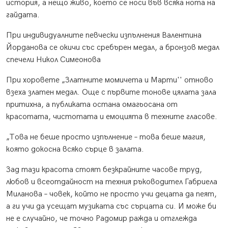
история, а нещо живо, което се носи във всяка нота на
гайдата.
При индивидуалните певчески изпълнения Валентина
Йорданова се окичи със сребърен медал, а бронзов медал
спечели Никол Симеонова
При хоровете „Златните момичета и Марти'' отново
взеха златен медал. Още с първите тонове цялата зала
притихна, а публиката остана омагьосана от
красотата, чистотата и емоцията в техните гласове.
„Това не беше просто изпълнение – това беше магия,
която докосна всяко сърце в залата.
Зад тази красота стоят безкрайните часове труд,
любов и всеотдайност на техния ръководител Габриела
Миланова – човек, който не просто учи децата да пеят,
а ги учи да усещат музиката със сърцата си. И може би
не е случайно, че точно Радомир ражда и отглежда