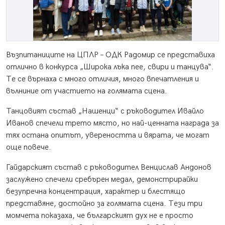
Възпитаниците на ЦПЛР – ОДК Радомир се представиха
отлично в конкурса „Широка лъка пее, свири и танцува“.
Те се върнаха с много отличия, много впечатления и
вълниние от участието на голямата сцена.
Танцовият състав „Нашенци“ с ръководител Ивайло
Иванов спечели трето място, но най-ценната награда за
тях остана опитът, увереността и вярата, че могат
още повече.
Гайдарският състав с ръководител Венцислав Андонов
заслужено спечели сребърен медал, демонстрирайки
безупречна концентрация, характер и блестящо
представяне, достойно за голямата сцена. Тези три
момчета показаха, че българският дух не е просто