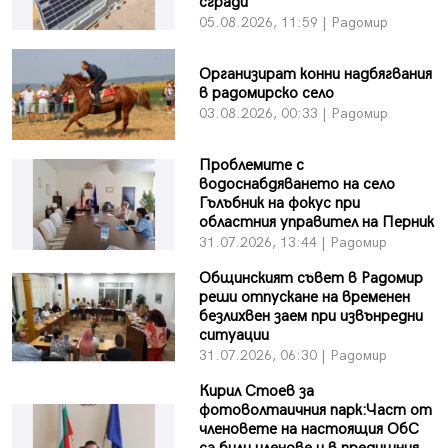
сгради
05.08.2026, 11:59 | Радомир
Организират конни надбягвания
в радомирско село
03.08.2026, 00:33 | Радомир
Проблемите с
водоснабдяването на село
Гълъбник на фокус при
областния управител на Перник
31.07.2026, 13:44 | Радомир
Общинският съвет в Радомир
реши отпускане на временен
безлихвен заем при извънредни
ситуации
31.07.2026, 06:30 | Радомир
Кирил Стоев за
фотоволтаичния парк:Част от
членовете на настоящия ОбС