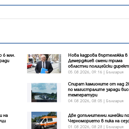
 6 млн.
Нова кадрова въртележка в
аради
Демерджиев смени трима
областни полицейски дирек
я
05.08.2026, 09:16 | България
Спират камионите от над 2
по магистралите заради ви
температури
я
04.08.2026, 08:05 | България
и на
Две допълнителни линейки п
уци
Черноморието в пика на сез
я
01.08.2026, 08:28 | България