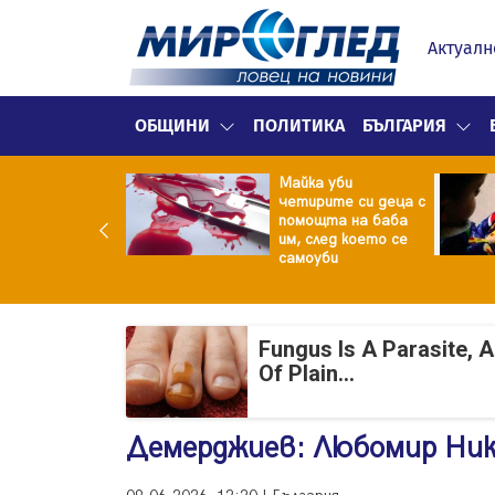
Актуалн
ОБЩИНИ
ПОЛИТИКА
БЪЛГАРИЯ
ф.Кантарджиев:
Майка уби
ете се от
четирите си деца с
арите и полово
помощта на баба
даваните
им, след което се
екции
самоуби
Fungus Is A Parasite, 
Of Plain...
Демерджиев: Любомир Нико