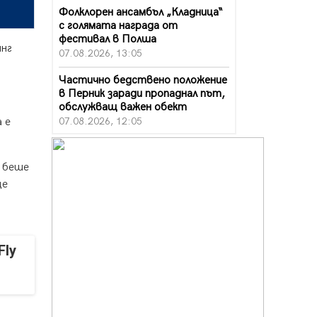
Фолклорен ансамбъл „Кладница“
с голямата награда от
фестивал в Полша
инг
07.08.2026, 13:05
Частично бедствено положение
в Перник заради пропаднал път,
обслужващ важен обект
07.08.2026, 12:05
 е
Да отговорим на жегите с филм
под звездите днес и утре
о беше
07.08.2026, 10:21
ще
Първите крачки в помощ на
пенсионерите в Перник, вече са
факт
07.08.2026, 09:18
Fly
Пак ограничават камионите по
магистралите в петък и неделя.
Ето обходните маршрути
07.08.2026, 07:55