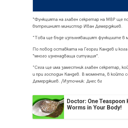
“Функцията на главен секретар на МВР ще п
вътрешният министър Иван Демерджиев.
"Това ще бъде изпълняващият функциите в
По повод оставката на Георги Кандев и ког
“много изненадваща ситуация”.
"Сега ще има заместник главен секретар, ко
и при господин Кандев. В момента, в който с
Демерджиев. /Източник: Днес бг
Doctor: One Teaspoon Ki
Worms in Your Body!