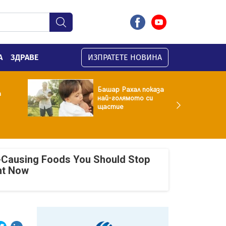
А
ЗДРАВЕ
ИЗПРАТЕТЕ НОВИНА
Башар Рахал показа
а
най-голямото си
щастие
-Causing Foods You Should Stop
ht Now