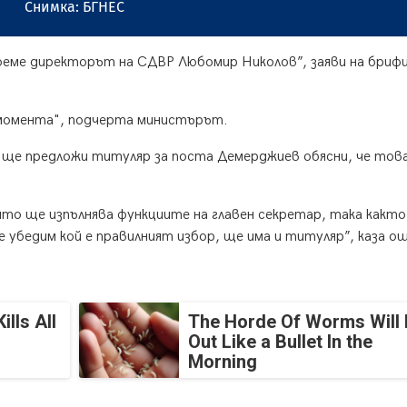
Снимка: БГНЕС
оеме директорът на СДВР Любомир Николов”, заяви на бриф
 момента", подчерта министърът.
а ще предложи титуляр за поста Демерджиев обясни, че това
йто ще изпълнява функциите на главен секретар, така какт
е убедим кой е правилният избор, ще има и титуляр”, каза о
lls All
The Horde Of Worms Will 
Out Like a Bullet In the
Morning