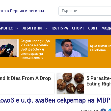
ото в Перник и региона
БИЗНЕС
ЖЪЛТИНИ
КУЛТУРА
СПОРТ
СВЯТ
МОД
Съдия нареди: До
90 часа месечно
Азис скочи н
във фейсбук и
гейовете
инстаграм за
непълнолетни
And It Dies From A Drop
5 Parasite
Eating Rig
лов е и.ф. главен секретар на МВР