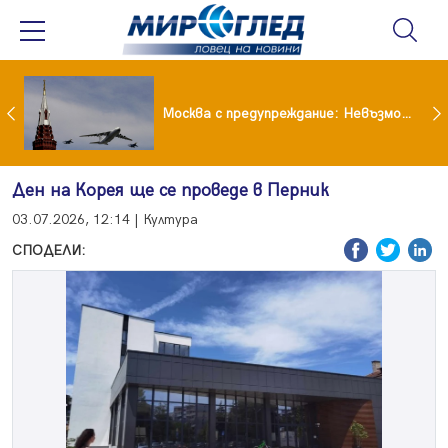
Вече не рушим само Земята: 4-тонен фрагмент на SpaceX удари луната
Москва с предупреждание: Невъзможно е да бъде победена ядрена сила като Русия
Ден на Корея ще се проведе в Перник
03.07.2026, 12:14 | Култура
СПОДЕЛИ: