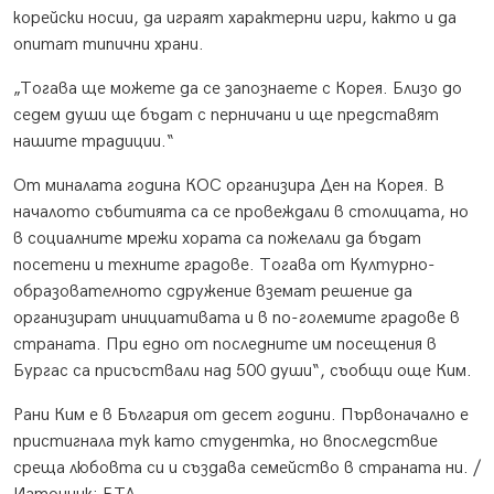
корейски носии, да играят характерни игри, както и да
опитат типични храни.
„Тогава ще можете да се запознаете с Корея. Близо до
седем души ще бъдат с перничани и ще представят
нашите традиции.“
От миналата година КОС организира Ден на Корея. В
началото събитията са се провеждали в столицата, но
в социалните мрежи хората са пожелали да бъдат
посетени и техните градове. Тогава от Културно-
образователното сдружение вземат решение да
организират инициативата и в по-големите градове в
страната. При едно от последните им посещения в
Бургас са присъствали над 500 души“, съобщи още Ким.
Рани Ким е в България от десет години. Първоначално е
пристигнала тук като студентка, но впоследствие
среща любовта си и създава семейство в страната ни. /