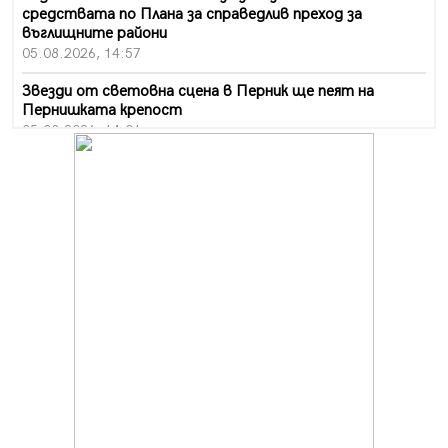
средствата по Плана за справедлив преход за
въглищните райони
05.08.2026, 14:57
Звезди от световна сцена в Перник ще пеят на
Пернишката крепост
05.08.2026, 14:01
„Топлофикация Перник“ напредва с дигитализацията
на отчетния процес
05.08.2026, 11:48
Радев: Работи се усилено за спасяване на средствата
по Плана за справедлив преход за Стара Загора,
Кюстендил и Перник
05.08.2026, 11:34
Вече няма чакащи с години за присъединяване към
мрежата на „ВиК“ в Перник
05.08.2026, 11:22
След сигнали: Санкции за шумни младежи и
предупреждения заради тормоз над жена в Перник