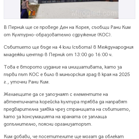
В Перник ще се проведе Ден на Корея, съобщи Рани Ким
от Културно-образователно сдружение (КОС).
Събитието ще бъде на 4 юли (събота) в Международния
младежки център в Перник от 13:00 до 16:00 ч.
Това е второто издание на инициативата, като за
първи път КОС е било в миньорския град в края на 2025
г., уточни Рани Ким.
Желаещите да се запознаят с елементите на
автентичната корейска култура трябва да направят
предварителна заявка чрез страницата на събитието,
като за консумацията на храната се заплаща
допълнително, поясни организаторът.
Ким добави, че посетителите ще могат да облекат