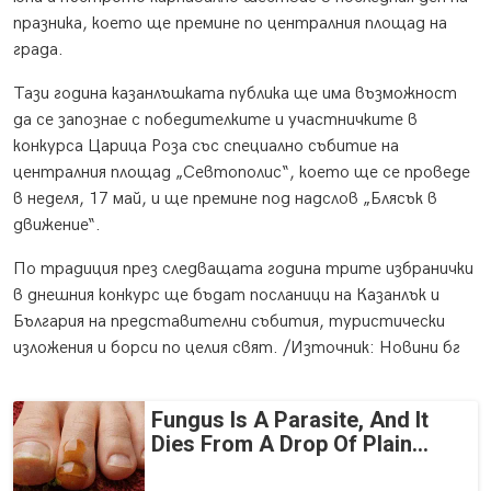
празника, което ще премине по централния площад на
града.
Тази година казанлъшката публика ще има възможност
да се запознае с победителките и участничките в
конкурса Царица Роза със специално събитие на
централния площад „Севтополис“, което ще се проведе
в неделя, 17 май, и ще премине под надслов „Блясък в
движение“.
По традиция през следващата година трите избранички
в днешния конкурс ще бъдат посланици на Казанлък и
България на представителни събития, туристически
изложения и борси по целия свят. /Източник: Новини бг
Fungus Is A Parasite, And It
Dies From A Drop Of Plain...