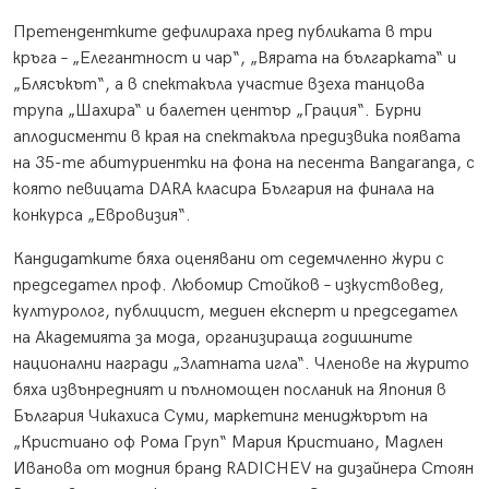
Претендентките дефилираха пред публиката в три
кръга – „Елегантност и чар“, „Вярата на българката“ и
„Блясъкът“, а в спектакъла участие взеха танцова
трупа „Шахира“ и балетен център „Грация“. Бурни
аплодисменти в края на спектакъла предизвика появата
на 35-те абитуриентки на фона на песента Bangaranga, с
която певицата DARA класира България на финала на
конкурса „Евровизия“.
Кандидатките бяха оценявани от седемчленно жури с
председател проф. Любомир Стойков – изкуствовед,
културолог, публицист, медиен експерт и председател
на Академията за мода, организираща годишните
национални награди „Златната игла“. Членове на журито
бяха извънредният и пълномощен посланик на Япония в
България Чикахиса Суми, маркетинг мениджърът на
„Кристиано оф Рома Груп“ Мария Кристиано, Мадлен
Иванова от модния бранд RADICHEV на дизайнера Стоян