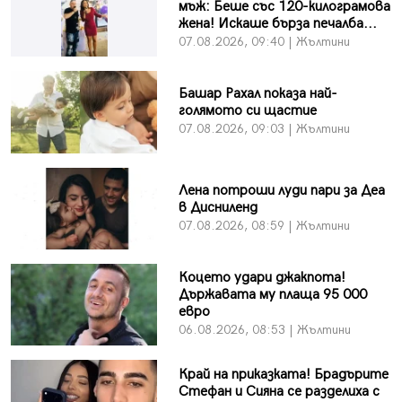
мъж: Беше със 120-килограмова
жена! Искаше бърза печалба...
07.08.2026, 09:40 | Жълтини
Башар Рахал показа най-
голямото си щастие
07.08.2026, 09:03 | Жълтини
Лена потроши луди пари за Деа
в Дисниленд
07.08.2026, 08:59 | Жълтини
Коцето удари джакпота!
Държавата му плаща 95 000
евро
06.08.2026, 08:53 | Жълтини
Край на приказката! Брадърите
Стефан и Сияна се разделиха с