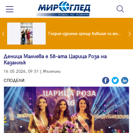
 и майка си построиха къща от 8000 стъклени бутилки
Глория изригна срещу бившия си мъж: Беше със 120-килограмова жена! Искаше бърза печалба...
Деница Малчева е 58-ата Царица Роза на
Казанлък
16.05.2026, 09:51 | Жълтини
СПОДЕЛИ: