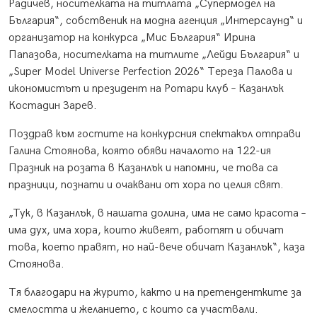
Радичев, носителката на титлата „Супермодел на
България“, собственик на модна агенция „Интерсаунд“ и
организатор на конкурса „Мис България“ Ирина
Папазова, носителката на титлите „Лейди България“ и
„Super Model Universe Perfection 2026“ Тереза Палова и
икономистът и президент на Ротари клуб – Казанлък
Костадин Зарев.
Поздрав към гостите на конкурсния спектакъл отправи
Галина Стоянова, която обяви началото на 122-ия
Празник на розата в Казанлък и напомни, че това са
празници, познати и очаквани от хора по целия свят.
„Тук, в Казанлък, в нашата долина, има не само красота –
има дух, има хора, които живеят, работят и обичат
това, което правят, но най-вече обичат Казанлък“, каза
Стоянова.
Тя благодари на журито, както и на претендентките за
смелостта и желанието, с които са участвали.