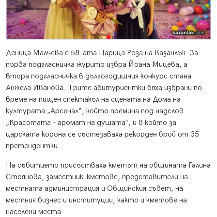
Деница Малчева е 58-ата Царица Роза на Казанлък. За
първа подгласничка журито избра Йоана Мицева, а
втора подгласничка в дългогодишния конкурс стана
Анжела Иванова. Трите абитуриентки бяха избрани по
време на пищен спектакъл на сцената на Дома на
културата „Арсенал“, който премина под надслов
„Красотата – аромат на душата“, и в който за
царската корона се състезаваха рекорден брой от 35
претендентки.
На събитието присъстваха кметът на общината Галина
Стоянова, заместник-кметове, представители на
местната администрация и Общинския съвет, на
местния бизнес и институции, както и кметове на
населени места.