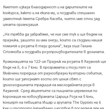
Кметът изказа благодарност и на дарителите на
конкурса, както и на екипа му, и поздрави специално
заместник-кмета Сребра Касева, чието име стои зад
цялата организация.
„Не трябва да забравяме, че ние сме тук и ще бъдем на
празника, защото ги има онези, които са създали нашия
поминък и розата в тази долина“, каза още Галина
Стоянова и поздрави розопроизводителите в долината.
Кулминацията на 123-ия Празник на розата в Казанлък ще
бъде на 5, 6 и 7 юни. В програмата и този път са
включени поредица от разнообразни културни събития,
които ще запознаят гости от целия свят с
дългогодишната традиция на маслодайната роза в
Казанлък. Сред акцентите са пищната церемония по
коронация на новоизбраната Царица Роза на 5 юни,
концерт на певицата Ищар и групата The Gypsies на 6
юни и пъстрото карнавално шествие в последния ден на