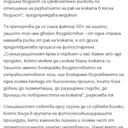
годишна възраст са изключително рискови по
отношение на развитието на рак на кожата в късна
възраст”, предупреждава медикът.
Тя препоръчва да се слага фактор 50+ на лицето,
защото той има двойно въздействие – от една страна
намалява риска от рак на кожата, а от друга
предотвратява процеса на фотостареене.
„Слънцезащитният крем е първият и най-важен anti-age
продукт, който можем да сложим върху кожата си.
Защото именно блокирайки въздействието на
ултравиолетовите лъчи, ние блокираме възникването на
една голяма каскада от биологични процеси, които биха
довели до пигментации, до разширени съдове, до
бръчици по повърхността на кожата”, разяснява тя.
Специалистът съветва през сезона да се избягва всичко,
което влиза в групата на фотосенсибилизиращите
процедури, като химически пилинги и голяма част от
дерматологичните лазерни интервенции. Нанасянето на