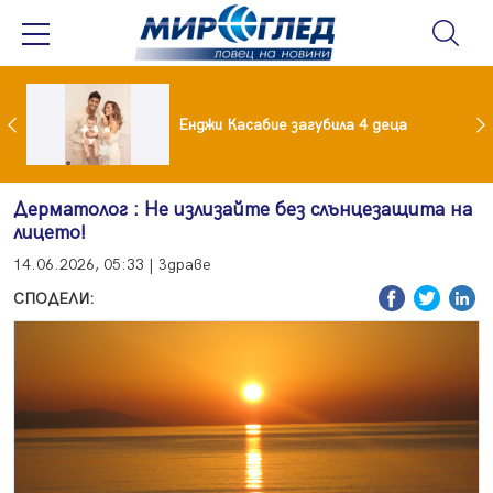
Край на приказката! Брадърите Стефан и Сияна се разделиха с гръм и трясък
Енджи Касабие загубила 4 деца
Дерматолог : Не излизайте без слънцезащита на
лицето!
14.06.2026, 05:33 | Здраве
СПОДЕЛИ: