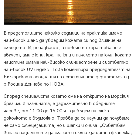
В предстоящите няколко седмици на практика имаме
най-висок шанс да увредим кожата си под влияние на
слънцето. Изненадващо за повечето хора това не е
август, ами е юни, края на юни и началото на юли, когато
наистина имаме най-високо слънцестоене и съответно
най-висок UV индекс. Това коментира председателят на
Българската асоциация на естетичните дерматолози д-
р Росица Денчева по НОВА.
Според специалиста когато сме на открито на морския
бряг или в планината, е задължително в обедните
часове, от 11:00 до 16:00 ч., да бъдем на сянка
доколкото е възможно. Трябва да се научим да ползваме
не само слънцезащита, но и шапки и очила. „Съветвам
винаги пациентите да слагат и слънцезащитна фланелка,