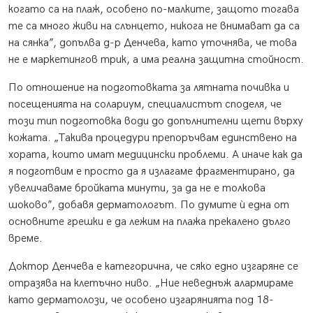
когато са на плаж, особено по-малките, защото тогава
те са много живи на слънцето, никога не внимават да са
на сянка”, допълва д-р Денчева, като уточнява, че това
не е маркетингов трик, а има реална защитна стойност.
По отношение на подготовката за лятната почивка и
посещенията на солариум, специалистът споделя, че
този тип подготовка води до допълнителни щети върху
кожата. „Такива процедури препоръчвам единствено на
хората, които имат медицински проблеми. А иначе как да
я подготвим е просто да я излагаме фрагментирано, да
увеличаваме бройката минути, за да не е толкова
шоково”, добавя дерматологът. По думите ѝ една от
основните грешки е да лежим на плажа прекалено дълго
време.
Доктор Денчева е категорична, че сяко едно изгаряне се
отразява на клетъчно ниво. „Ние неведнъж алармираме
като дерматолози, че особено изгарянията под 18-