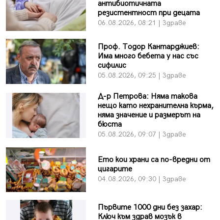
антибиотичната
резистентност при децата
06.08.2026, 08:21 | Здраве
Проф. Тодор Кантарджиев:
Има много бебета у нас със
сифилис
05.08.2026, 09:25 | Здраве
Д-р Петрова: Няма такова
нещо като нехранителна кърма,
няма значение и размерът на
бюста
05.08.2026, 09:07 | Здраве
Ето кои храни са по-вредни от
цигарите
04.08.2026, 09:30 | Здраве
Първите 1000 дни без захар:
Ключ към здрав мозък в