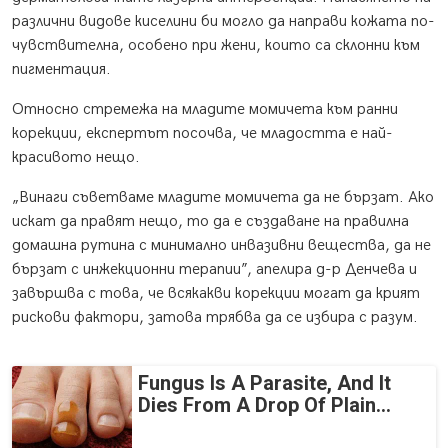
различни видове киселини би могло да направи кожата по-
чувствителна, особено при жени, които са склонни към
пигментация.
Относно стремежа на младите момичета към ранни
корекции, експертът посочва, че младостта е най-
красивото нещо.
„Винаги съветваме младите момичета да не бързат. Ако
искат да правят нещо, то да е създаване на правилна
домашна рутина с минимално инвазивни вещества, да не
бързат с инжекционни терапии”, апелира д-р Денчева и
завършва с това, че всякакви корекции могат да крият
рискови фактори, затова трябва да се избира с разум.
Fungus Is A Parasite, And It
Dies From A Drop Of Plain...